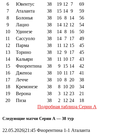
6
Ювентус
38
19
12
7
69
7
Аталанта
38
15
14
9
59
8
Болонья
38
16
8
14
56
9
Лацио
38
14
12
12
54
10
Удинезе
38
14
8
16
50
11
Сассуоло
38
14
7
17
49
12
Парма
38
11
12
15
45
13
Торино
38
12
9
17
45
14
Кальяри
38
11
10
17
43
15
Фиорентина
38
9
15
14
42
16
Дженоа
38
10
11
17
41
17
Лечче
38
10
8
20
38
18
Кремонезе
38
8
10
20
34
19
Верона
38
3
12
23
21
20
Пиза
38
2
12
24
18
Подробная таблица Серии А
Следующие матчи Серии А — 38 тур
22.05.2026|21:45 Фиорентина 1-1 Аталанта