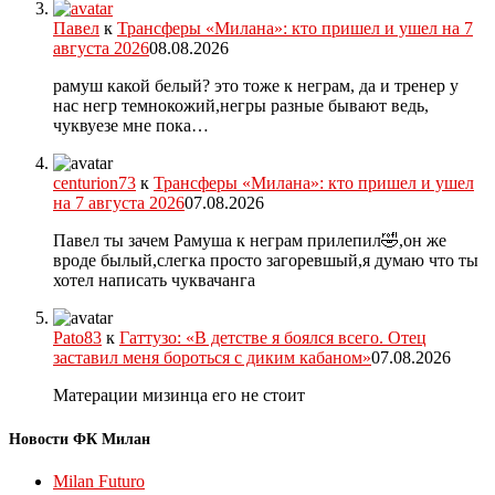
Павел
к
Трансферы «Милана»: кто пришел и ушел на 7
августа 2026
08.08.2026
рамуш какой белый? это тоже к неграм, да и тренер у
нас негр темнокожий,негры разные бывают ведь,
чуквуезе мне пока…
centurion73
к
Трансферы «Милана»: кто пришел и ушел
на 7 августа 2026
07.08.2026
Павел ты зачем Рамуша к неграм прилепил🤣,он же
вроде былый,слегка просто загоревшый,я думаю что ты
хотел написать чуквачанга
Pato83
к
Гаттузо: «В детстве я боялся всего. Отец
заставил меня бороться с диким кабаном»
07.08.2026
Матерации мизинца его не стоит
Новости ФК Милан
Milan Futuro