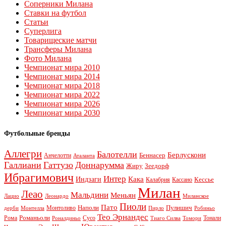
Соперники Милана
Ставки на футбол
Статьи
Суперлига
Товарищеские матчи
Трансферы Милана
Фото Милана
Чемпионат мира 2010
Чемпионат мира 2014
Чемпионат мира 2018
Чемпионат мира 2022
Чемпионат мира 2026
Чемпионат мира 2030
Футбольные бренды
Аллегри
Балотелли
Берлускони
Беннасер
Анчелотти
Аталанта
Галлиани
Гаттузо
Доннарумма
Жиру
Зеедорф
Ибрагимович
Интер
Кака
Индзаги
Кессье
Калабрия
Кассано
Милан
Леао
Мальдини
Меньян
Леонардо
Лацио
Миланское
Пиоли
Пато
Наполи
Монтоливо
Пулишич
Монтелла
Пирло
дерби
Робиньо
Тео Эрнандес
Рома
Романьоли
Сусо
Тонали
Роналдиньо
Тиаго Силва
Томори