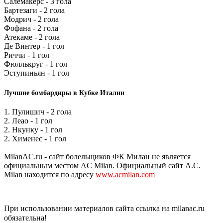
Салемакерс - 3 гола
Бартезаги - 2 гола
Модрич - 2 гола
Фофана - 2 гола
Атекаме - 2 гола
Де Винтер - 1 гол
Риччи - 1 гол
Фюллькруг - 1 гол
Эступиньян - 1 гол
Лучшие бомбардиры в Кубке Италии
1. Пулишич - 2 гола
2. Леао - 1 гол
2. Нкунку - 1 гол
2. Хименес - 1 гол
MilanAC.ru - сайт болельщиков ФК Милан не является
официальным местом AC Milan. Официальный сайт A.C.
Milan находится по адресу
www.acmilan.com
При использовании материалов сайта ссылка на milanac.ru
обязательна!