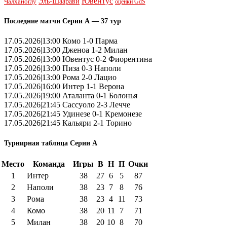
Ювентус
Эль-Шаарави
Чалханоглу
оценки GdS
Последние матчи Серии А — 37 тур
17.05.2026|13:00 Комо 1-0 Парма
17.05.2026|13:00 Дженоа 1-2 Милан
17.05.2026|13:00 Ювентус 0-2 Фиорентина
17.05.2026|13:00 Пиза 0-3 Наполи
17.05.2026|13:00 Рома 2-0 Лацио
17.05.2026|16:00 Интер 1-1 Верона
17.05.2026|19:00 Аталанта 0-1 Болонья
17.05.2026|21:45 Сассуоло 2-3 Лечче
17.05.2026|21:45 Удинезе 0-1 Кремонезе
17.05.2026|21:45 Кальяри 2-1 Торино
Турнирная таблица Серии А
Место
Команда
Игры
В
Н
П
Очки
1
Интер
38
27
6
5
87
2
Наполи
38
23
7
8
76
3
Рома
38
23
4
11
73
4
Комо
38
20
11
7
71
5
Милан
38
20
10
8
70