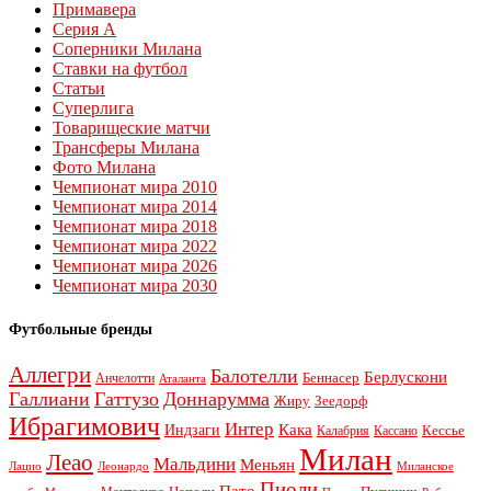
Примавера
Серия А
Соперники Милана
Ставки на футбол
Статьи
Суперлига
Товарищеские матчи
Трансферы Милана
Фото Милана
Чемпионат мира 2010
Чемпионат мира 2014
Чемпионат мира 2018
Чемпионат мира 2022
Чемпионат мира 2026
Чемпионат мира 2030
Футбольные бренды
Аллегри
Балотелли
Берлускони
Беннасер
Анчелотти
Аталанта
Галлиани
Гаттузо
Доннарумма
Жиру
Зеедорф
Ибрагимович
Интер
Кака
Индзаги
Кессье
Калабрия
Кассано
Милан
Леао
Мальдини
Меньян
Леонардо
Лацио
Миланское
Пиоли
Пато