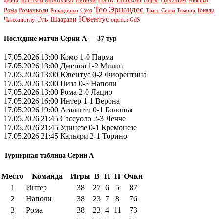
Наполи
Монтоливо
Пулишич
Монтелла
Пирло
дерби
Робиньо
Тео Эрнандес
Рома
Романьоли
Сусо
Тонали
Роналдиньо
Тиаго Силва
Томори
Ювентус
Эль-Шаарави
Чалханоглу
оценки GdS
Последние матчи Серии А — 37 тур
17.05.2026|13:00 Комо 1-0 Парма
17.05.2026|13:00 Дженоа 1-2 Милан
17.05.2026|13:00 Ювентус 0-2 Фиорентина
17.05.2026|13:00 Пиза 0-3 Наполи
17.05.2026|13:00 Рома 2-0 Лацио
17.05.2026|16:00 Интер 1-1 Верона
17.05.2026|19:00 Аталанта 0-1 Болонья
17.05.2026|21:45 Сассуоло 2-3 Лечче
17.05.2026|21:45 Удинезе 0-1 Кремонезе
17.05.2026|21:45 Кальяри 2-1 Торино
Турнирная таблица Серии А
Место
Команда
Игры
В
Н
П
Очки
1
Интер
38
27
6
5
87
2
Наполи
38
23
7
8
76
3
Рома
38
23
4
11
73