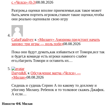
с «Челси» (0-3)
08.08.2026
Разгром,а оценки вполне приемлемые,как такое может
быть,зачем портить игроков,ставьте такие оценки,чтобы
они реально оценивали свою игру
CafarFataliyev
к
«Милану» Аморима предстоит начать
заново: три игры — ноль побед
08.08.2026
Пока они будут думать,как избавиться от Томори,все так
и будет,в команде есть игроки намного слабее
его,сбагрить Томори и оставить их…
Daryn&K
к
Обсуждение матча «Челси» —
«Милан»
08.08.2026
Сидишь и судишь Серию А по какому то дохлому и
убогому Милану. Ребенок и то толковое скажеь Джафик.
А если…
Новости ФК Милан