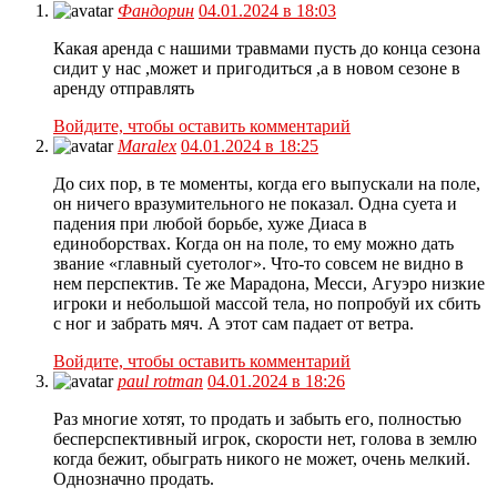
Фандорин
04.01.2024 в 18:03
Какая аренда с нашими травмами пусть до конца сезона
сидит у нас ,может и пригодиться ,а в новом сезоне в
аренду отправлять
Войдите, чтобы оставить комментарий
Maralex
04.01.2024 в 18:25
До сих пор, в те моменты, когда его выпускали на поле,
он ничего вразумительного не показал. Одна суета и
падения при любой борьбе, хуже Диаса в
единоборствах. Когда он на поле, то ему можно дать
звание «главный суетолог». Что-то совсем не видно в
нем перспектив. Те же Марадона, Месси, Агуэро низкие
игроки и небольшой массой тела, но попробуй их сбить
с ног и забрать мяч. А этот сам падает от ветра.
Войдите, чтобы оставить комментарий
paul rotman
04.01.2024 в 18:26
Раз многие хотят, то продать и забыть его, полностью
бесперспективный игрок, скорости нет, голова в землю
когда бежит, обыграть никого не может, очень мелкий.
Однозначно продать.