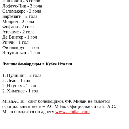
Павлович - 5 голов
Лофтус-Чик - 3 гола
Салемакерс - 3 гола
Бартезаги - 2 гола
Модрич - 2 гола
Фофана - 2 гола
Атекаме - 2 гола
Де Винтер - 1 гол
Риччи - 1 гол
Фюллькруг - 1 гол
Эступиньян - 1 гол
Лучшие бомбардиры в Кубке Италии
1. Пулишич - 2 гола
2. Леао - 1 гол
2. Нкунку - 1 гол
2. Хименес - 1 гол
MilanAC.ru - сайт болельщиков ФК Милан не является
официальным местом AC Milan. Официальный сайт A.C.
Milan находится по адресу
www.acmilan.com