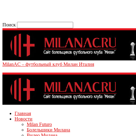
Поиск
MilanAC – футбольный клуб Милан Италия
Главная
Новости
Milan Futuro
Болельщики Милана
Видео Милана