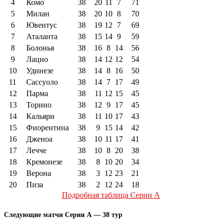
4
Комо
38
20
11
7
71
5
Милан
38
20
10
8
70
6
Ювентус
38
19
12
7
69
7
Аталанта
38
15
14
9
59
8
Болонья
38
16
8
14
56
9
Лацио
38
14
12
12
54
10
Удинезе
38
14
8
16
50
11
Сассуоло
38
14
7
17
49
12
Парма
38
11
12
15
45
13
Торино
38
12
9
17
45
14
Кальяри
38
11
10
17
43
15
Фиорентина
38
9
15
14
42
16
Дженоа
38
10
11
17
41
17
Лечче
38
10
8
20
38
18
Кремонезе
38
8
10
20
34
19
Верона
38
3
12
23
21
20
Пиза
38
2
12
24
18
Подробная таблица Серии А
Следующие матчи Серии А — 38 тур