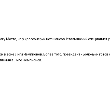
агу Мотте, но у «россонери» нет шансов. Итальянский специалист
он в зоне Лиги Чемпионов. Более того, президент «Болоньи» готов
пления в Лиге Чемпионов.