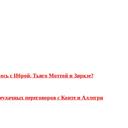
ось с Иброй, Тьяго Моттой и Зиркзе?
еудачных переговоров с Конте и Аллегри