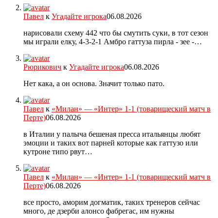
Павел
к
Угадайте игрока
06.08.2026
нарисовали схему 442 что бы смутить суки, в тот сезон
мы играли елку, 4-3-2-1 Амбро гаттуза пирла - зее -…
Рюрикович
к
Угадайте игрока
06.08.2026
Нет кака, а он основа. Значит только пато.
Павел
к
«Милан» — «Интер» 1-1 (товарищеский матч в
Перте)
06.08.2026
в Италии у палыча бешеная пресса итальянцы любят
эмоции и таких вот парней которые как гаттузо или
кутроне типо рвут…
Павел
к
«Милан» — «Интер» 1-1 (товарищеский матч в
Перте)
06.08.2026
все просто, аморим догматик, таких тренеров сейчас
много, де дзерби алонсо фабрегас, им нужны