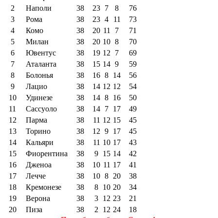
2
Наполи
38
23
7
8
76
3
Рома
38
23
4
11
73
4
Комо
38
20
11
7
71
5
Милан
38
20
10
8
70
6
Ювентус
38
19
12
7
69
7
Аталанта
38
15
14
9
59
8
Болонья
38
16
8
14
56
9
Лацио
38
14
12
12
54
10
Удинезе
38
14
8
16
50
11
Сассуоло
38
14
7
17
49
12
Парма
38
11
12
15
45
13
Торино
38
12
9
17
45
14
Кальяри
38
11
10
17
43
15
Фиорентина
38
9
15
14
42
16
Дженоа
38
10
11
17
41
17
Лечче
38
10
8
20
38
18
Кремонезе
38
8
10
20
34
19
Верона
38
3
12
23
21
20
Пиза
38
2
12
24
18