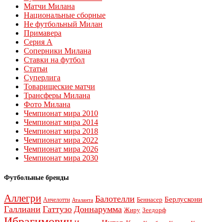
Матчи Милана
Национальные сборные
Не футбольный Милан
Примавера
Серия А
Соперники Милана
Ставки на футбол
Статьи
Суперлига
Товарищеские матчи
Трансферы Милана
Фото Милана
Чемпионат мира 2010
Чемпионат мира 2014
Чемпионат мира 2018
Чемпионат мира 2022
Чемпионат мира 2026
Чемпионат мира 2030
Футбольные бренды
Аллегри
Балотелли
Берлускони
Беннасер
Анчелотти
Аталанта
Галлиани
Гаттузо
Доннарумма
Жиру
Зеедорф
Ибрагимович