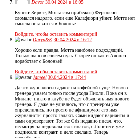
Davor
30.04.2024 в 16:05
Купите Зиркзе, Мотта сам прибежит) Фергюсон
сломался надолго, если еще Калафиори уйдет, Мотте нет
смысла оставаться в Болонье
Войдите, чтобы оставить комментарий
Daryn&K
30.04.2024 в 16:12
Хорошо если правда, Мотта наиболее подходящий.
Только шансов совсем нуль. Скорее он как и Алонсо
доработает с Болоньей
Войдите, чтобы оставить комментарий
Jameel
30.04.2024 в 17:44
Да это журналюги гадают на кофейной гуще. Нового
тренера узнаем только после ухода Пиоли. Пока он в
Милане, никто в клубе не будет объявлять имя нового
тренера. Я даже не удивлюсь, что с тренером уже
определились, но просто не афишируют его имя.
Журналисты просто гадают. Сами кидают варианты и
сами опровергают. Тот же Gds недавно писал, что,
несмотря на недовольство фанатов, с Лопетеги уже
подписали контракт, и дело сделано. Теперь
переобулись.