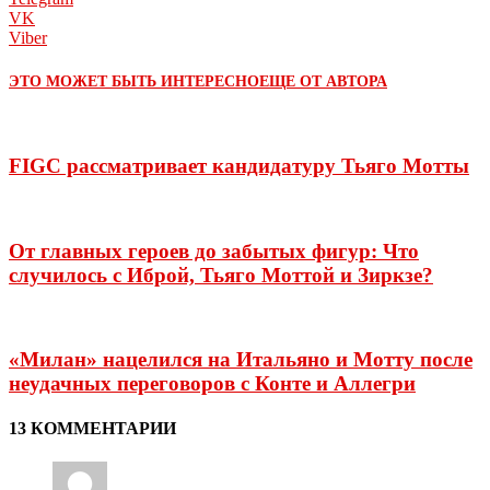
VK
Viber
ЭТО МОЖЕТ БЫТЬ ИНТЕРЕСНО
ЕЩЕ ОТ АВТОРА
FIGC рассматривает кандидатуру Тьяго Мотты
От главных героев до забытых фигур: Что
случилось с Иброй, Тьяго Моттой и Зиркзе?
«Милан» нацелился на Итальяно и Мотту после
неудачных переговоров с Конте и Аллегри
13 КОММЕНТАРИИ