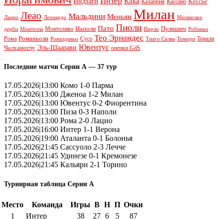
Интер
Кака
Индзаги
Кессье
Калабрия
Кассано
Милан
Леао
Мальдини
Меньян
Леонардо
Лацио
Миланское
Пиоли
Пато
Наполи
Монтоливо
Пулишич
Монтелла
Пирло
дерби
Робиньо
Тео Эрнандес
Рома
Романьоли
Сусо
Тонали
Роналдиньо
Тиаго Силва
Томори
Ювентус
Эль-Шаарави
Чалханоглу
оценки GdS
Последние матчи Серии А — 37 тур
17.05.2026|13:00 Комо 1-0 Парма
17.05.2026|13:00 Дженоа 1-2 Милан
17.05.2026|13:00 Ювентус 0-2 Фиорентина
17.05.2026|13:00 Пиза 0-3 Наполи
17.05.2026|13:00 Рома 2-0 Лацио
17.05.2026|16:00 Интер 1-1 Верона
17.05.2026|19:00 Аталанта 0-1 Болонья
17.05.2026|21:45 Сассуоло 2-3 Лечче
17.05.2026|21:45 Удинезе 0-1 Кремонезе
17.05.2026|21:45 Кальяри 2-1 Торино
Турнирная таблица Серии А
Место
Команда
Игры
В
Н
П
Очки
1
Интер
38
27
6
5
87