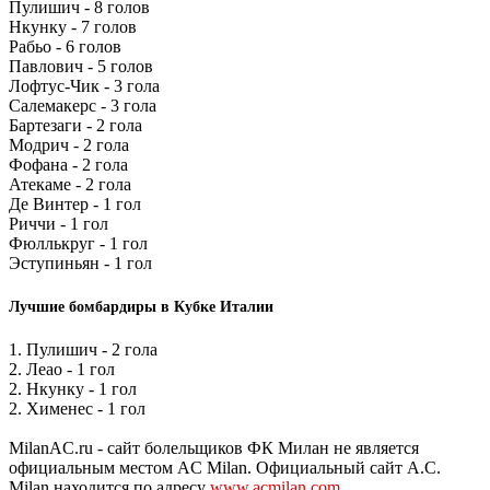
Пулишич - 8 голов
Нкунку - 7 голов
Рабьо - 6 голов
Павлович - 5 голов
Лофтус-Чик - 3 гола
Салемакерс - 3 гола
Бартезаги - 2 гола
Модрич - 2 гола
Фофана - 2 гола
Атекаме - 2 гола
Де Винтер - 1 гол
Риччи - 1 гол
Фюллькруг - 1 гол
Эступиньян - 1 гол
Лучшие бомбардиры в Кубке Италии
1. Пулишич - 2 гола
2. Леао - 1 гол
2. Нкунку - 1 гол
2. Хименес - 1 гол
MilanAC.ru - сайт болельщиков ФК Милан не является
официальным местом AC Milan. Официальный сайт A.C.
Milan находится по адресу
www.acmilan.com