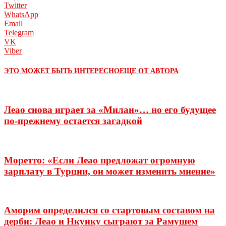
Twitter
WhatsApp
Email
Telegram
VK
Viber
ЭТО МОЖЕТ БЫТЬ ИНТЕРЕСНО
ЕЩЕ ОТ АВТОРА
Леао снова играет за «Милан»… но его будущее
по-прежнему остается загадкой
Моретто: «Если Леао предложат огромную
зарплату в Турции, он может изменить мнение»
Аморим определился со стартовым составом на
дерби: Леао и Нкунку сыграют за Рамушем