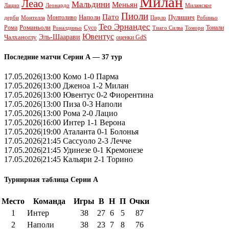
Милан
Леао
Мальдини
Меньян
Леонардо
Лацио
Миланское
Пиоли
Пато
Наполи
Монтоливо
Пулишич
Монтелла
Пирло
дерби
Робиньо
Тео Эрнандес
Рома
Романьоли
Сусо
Тонали
Роналдиньо
Тиаго Силва
Томори
Ювентус
Эль-Шаарави
Чалханоглу
оценки GdS
Последние матчи Серии А — 37 тур
17.05.2026|13:00 Комо 1-0 Парма
17.05.2026|13:00 Дженоа 1-2 Милан
17.05.2026|13:00 Ювентус 0-2 Фиорентина
17.05.2026|13:00 Пиза 0-3 Наполи
17.05.2026|13:00 Рома 2-0 Лацио
17.05.2026|16:00 Интер 1-1 Верона
17.05.2026|19:00 Аталанта 0-1 Болонья
17.05.2026|21:45 Сассуоло 2-3 Лечче
17.05.2026|21:45 Удинезе 0-1 Кремонезе
17.05.2026|21:45 Кальяри 2-1 Торино
Турнирная таблица Серии А
Место
Команда
Игры
В
Н
П
Очки
1
Интер
38
27
6
5
87
2
Наполи
38
23
7
8
76