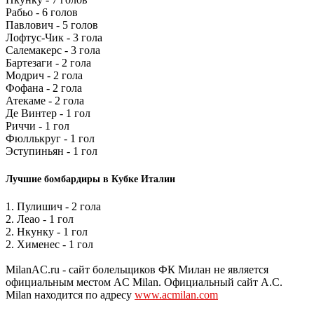
Рабьо - 6 голов
Павлович - 5 голов
Лофтус-Чик - 3 гола
Салемакерс - 3 гола
Бартезаги - 2 гола
Модрич - 2 гола
Фофана - 2 гола
Атекаме - 2 гола
Де Винтер - 1 гол
Риччи - 1 гол
Фюллькруг - 1 гол
Эступиньян - 1 гол
Лучшие бомбардиры в Кубке Италии
1. Пулишич - 2 гола
2. Леао - 1 гол
2. Нкунку - 1 гол
2. Хименес - 1 гол
MilanAC.ru - сайт болельщиков ФК Милан не является
официальным местом AC Milan. Официальный сайт A.C.
Milan находится по адресу
www.acmilan.com