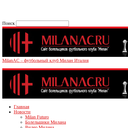
Поиск
MilanAC – футбольный клуб Милан Италия
Главная
Новости
Milan Futuro
Болельщики Милана
Видео Милана