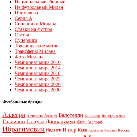
Национальные сборные
Не футбольный Милан
Примавера
Серия А
Соперники Милана
Ставки на футбол
Статьи
Суперлига
Товарищеские матчи
Трансферы Милана
Фото Милана
Чемпионат мира 2010
Чемпионат мира 2014
Чемпионат мира 2018
Чемпионат мира 2022
Чемпионат мира 2026
Чемпионат мира 2030
Футбольные бренды
Аллегри
Балотелли
Берлускони
Беннасер
Анчелотти
Аталанта
Галлиани
Гаттузо
Доннарумма
Жиру
Зеедорф
Ибрагимович
Интер
Кака
Индзаги
Кессье
Калабрия
Кассано