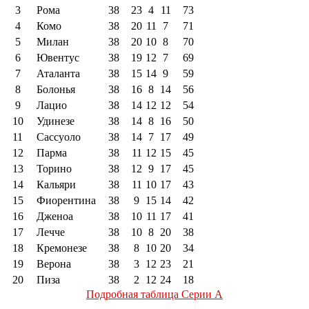
3
Рома
38
23
4
11
73
4
Комо
38
20
11
7
71
5
Милан
38
20
10
8
70
6
Ювентус
38
19
12
7
69
7
Аталанта
38
15
14
9
59
8
Болонья
38
16
8
14
56
9
Лацио
38
14
12
12
54
10
Удинезе
38
14
8
16
50
11
Сассуоло
38
14
7
17
49
12
Парма
38
11
12
15
45
13
Торино
38
12
9
17
45
14
Кальяри
38
11
10
17
43
15
Фиорентина
38
9
15
14
42
16
Дженоа
38
10
11
17
41
17
Лечче
38
10
8
20
38
18
Кремонезе
38
8
10
20
34
19
Верона
38
3
12
23
21
20
Пиза
38
2
12
24
18
Подробная таблица Серии А