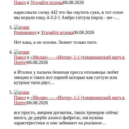
Павел
к
Угадайте игрока
06.08.2026
нарисовали схему 442 что бы смутить суки, в тот сезон
мы играли елку, 4-3-2-1 Амбро гаттуза пирла - зее -…
Рюрикович
к
Угадайте игрока
06.08.2026
Нет кака, а он основа. Значит только пато.
Павел
к
«Милан» — «Интер» 1-1 (товарищеский матч в
Перте)
06.08.2026
в Италии у палыча бешеная пресса итальянцы любят
эмоции и таких вот парней которые как гаттузо или
кутроне типо рвут…
Павел
к
«Милан» — «Интер» 1-1 (товарищеский матч в
Перте)
06.08.2026
все просто, аморим догматик, таких тренеров сейчас
много, де дзерби алонсо фабрегас, им нужны
характеристики и они забивают на реальное…