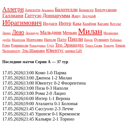
Аллегри
Балотелли
Берлускони
Беннасер
Анчелотти
Аталанта
Галлиани
Гаттузо
Доннарумма
Жиру
Зеедорф
Ибрагимович
Интер
Кака
Индзаги
Кессье
Калабрия
Кассано
Милан
Леао
Мальдини
Меньян
Леонардо
Лацио
Миланское
Пиоли
Пато
Наполи
Монтоливо
Пулишич
Монтелла
Пирло
дерби
Робиньо
Тео Эрнандес
Рома
Романьоли
Сусо
Тонали
Роналдиньо
Тиаго Силва
Томори
Ювентус
Эль-Шаарави
Чалханоглу
оценки GdS
Последние матчи Серии А — 37 тур
17.05.2026|13:00 Комо 1-0 Парма
17.05.2026|13:00 Дженоа 1-2 Милан
17.05.2026|13:00 Ювентус 0-2 Фиорентина
17.05.2026|13:00 Пиза 0-3 Наполи
17.05.2026|13:00 Рома 2-0 Лацио
17.05.2026|16:00 Интер 1-1 Верона
17.05.2026|19:00 Аталанта 0-1 Болонья
17.05.2026|21:45 Сассуоло 2-3 Лечче
17.05.2026|21:45 Удинезе 0-1 Кремонезе
17.05.2026|21:45 Кальяри 2-1 Торино