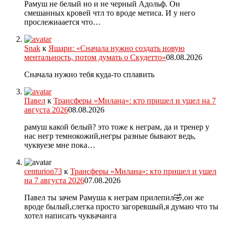
Рамуш не белый но и не черный Адольф. Он
смешанных кровей чтл то вроде метиса. И у него
прослежиаается что…
Snak
к
Яшари: «Сначала нужно создать новую
ментальность, потом думать о Скудетто»
08.08.2026
Сначала нужно тебя куда-то сплавить
Павел
к
Трансферы «Милана»: кто пришел и ушел на 7
августа 2026
08.08.2026
рамуш какой белый? это тоже к неграм, да и тренер у
нас негр темнокожий,негры разные бывают ведь,
чуквуезе мне пока…
centurion73
к
Трансферы «Милана»: кто пришел и ушел
на 7 августа 2026
07.08.2026
Павел ты зачем Рамуша к неграм прилепил🤣,он же
вроде былый,слегка просто загоревшый,я думаю что ты
хотел написать чуквачанга