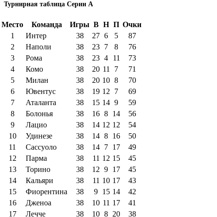
Турнирная таблица Серии А
Место
Команда
Игры
В
Н
П
Очки
1
Интер
38
27
6
5
87
2
Наполи
38
23
7
8
76
3
Рома
38
23
4
11
73
4
Комо
38
20
11
7
71
5
Милан
38
20
10
8
70
6
Ювентус
38
19
12
7
69
7
Аталанта
38
15
14
9
59
8
Болонья
38
16
8
14
56
9
Лацио
38
14
12
12
54
10
Удинезе
38
14
8
16
50
11
Сассуоло
38
14
7
17
49
12
Парма
38
11
12
15
45
13
Торино
38
12
9
17
45
14
Кальяри
38
11
10
17
43
15
Фиорентина
38
9
15
14
42
16
Дженоа
38
10
11
17
41
17
Лечче
38
10
8
20
38