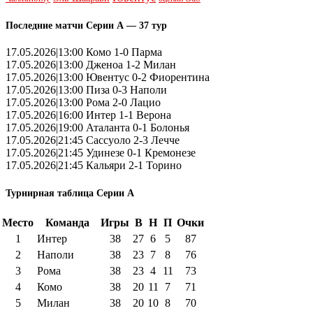
Последние матчи Серии А — 37 тур
17.05.2026|13:00 Комо 1-0 Парма
17.05.2026|13:00 Дженоа 1-2 Милан
17.05.2026|13:00 Ювентус 0-2 Фиорентина
17.05.2026|13:00 Пиза 0-3 Наполи
17.05.2026|13:00 Рома 2-0 Лацио
17.05.2026|16:00 Интер 1-1 Верона
17.05.2026|19:00 Аталанта 0-1 Болонья
17.05.2026|21:45 Сассуоло 2-3 Лечче
17.05.2026|21:45 Удинезе 0-1 Кремонезе
17.05.2026|21:45 Кальяри 2-1 Торино
Турнирная таблица Серии А
Место
Команда
Игры
В
Н
П
Очки
1
Интер
38
27
6
5
87
2
Наполи
38
23
7
8
76
3
Рома
38
23
4
11
73
4
Комо
38
20
11
7
71
5
Милан
38
20
10
8
70