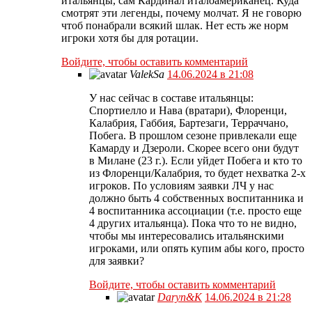
итальянцы, сам Кардинал италоамериканец. Куда
смотрят эти легенды, почему молчат. Я не говорю
чтоб понабрали всякий шлак. Нет есть же норм
игроки хотя бы для ротации.
Войдите, чтобы оставить комментарий
ValekSa
14.06.2024 в 21:08
У нас сейчас в составе итальянцы:
Спортиелло и Нава (вратари), Флоренци,
Калабрия, Габбия, Бартезаги, Терраччано,
Побега. В прошлом сезоне привлекали еще
Камарду и Дзероли. Скорее всего они будут
в Милане (23 г.). Если уйдет Побега и кто то
из Флоренци/Калабрия, то будет нехватка 2-х
игроков. По условиям заявки ЛЧ у нас
должно быть 4 собственных воспитанника и
4 воспитанника ассоциации (т.е. просто еще
4 других итальянца). Пока что то не видно,
чтобы мы интересовались итальянскими
игроками, или опять купим абы кого, просто
для заявки?
Войдите, чтобы оставить комментарий
Daryn&K
14.06.2024 в 21:28