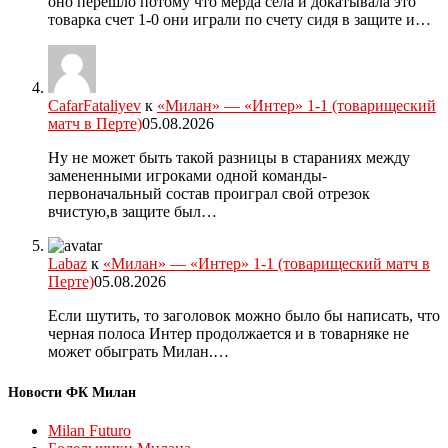
оно перешло потому что мерда села и докатывала это
товарка счет 1-0 они играли по счету сидя в защите и…
CafarFataliyev
к
«Милан» — «Интер» 1-1 (товарищеский
матч в Перте)
05.08.2026
Ну не может быть такой разницы в стараниях между
замененными игроками одной команды-
первоначальный состав проиграл свой отрезок
вчистую,в защите был…
Labaz
к
«Милан» — «Интер» 1-1 (товарищеский матч в
Перте)
05.08.2026
Если шутить, то заголовок можно было бы написать, что
черная полоса Интер продолжается и в товарняке не
может обыграть Милан.…
Новости ФК Милан
Milan Futuro