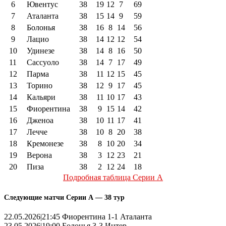
6
Ювентус
38
19
12
7
69
7
Аталанта
38
15
14
9
59
8
Болонья
38
16
8
14
56
9
Лацио
38
14
12
12
54
10
Удинезе
38
14
8
16
50
11
Сассуоло
38
14
7
17
49
12
Парма
38
11
12
15
45
13
Торино
38
12
9
17
45
14
Кальяри
38
11
10
17
43
15
Фиорентина
38
9
15
14
42
16
Дженоа
38
10
11
17
41
17
Лечче
38
10
8
20
38
18
Кремонезе
38
8
10
20
34
19
Верона
38
3
12
23
21
20
Пиза
38
2
12
24
18
Подробная таблица Серии А
Следующие матчи Серии А — 38 тур
22.05.2026|21:45 Фиорентина 1-1 Аталанта
23.05.2026|19:00 Болонья 3-3 Интер