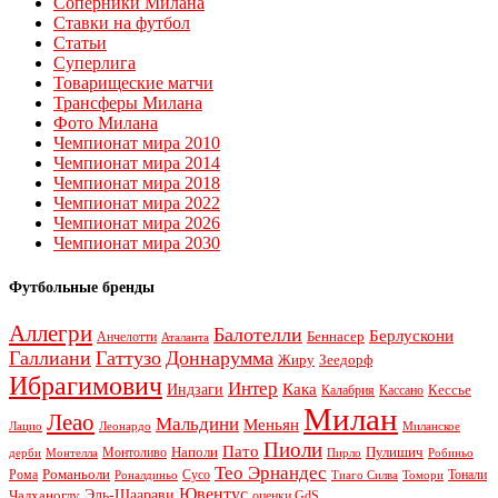
Соперники Милана
Ставки на футбол
Статьи
Суперлига
Товарищеские матчи
Трансферы Милана
Фото Милана
Чемпионат мира 2010
Чемпионат мира 2014
Чемпионат мира 2018
Чемпионат мира 2022
Чемпионат мира 2026
Чемпионат мира 2030
Футбольные бренды
Аллегри
Балотелли
Берлускони
Беннасер
Анчелотти
Аталанта
Галлиани
Гаттузо
Доннарумма
Жиру
Зеедорф
Ибрагимович
Интер
Кака
Индзаги
Кессье
Калабрия
Кассано
Милан
Леао
Мальдини
Меньян
Леонардо
Лацио
Миланское
Пиоли
Пато
Наполи
Монтоливо
Пулишич
Монтелла
Пирло
дерби
Робиньо
Тео Эрнандес
Рома
Романьоли
Сусо
Тонали
Роналдиньо
Тиаго Силва
Томори
Ювентус
Эль-Шаарави
Чалханоглу
оценки GdS