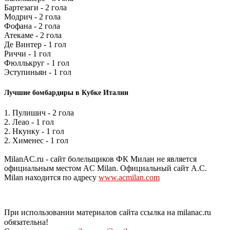
Бартезаги - 2 гола
Модрич - 2 гола
Фофана - 2 гола
Атекаме - 2 гола
Де Винтер - 1 гол
Риччи - 1 гол
Фюллькруг - 1 гол
Эступиньян - 1 гол
Лучшие бомбардиры в Кубке Италии
1. Пулишич - 2 гола
2. Леао - 1 гол
2. Нкунку - 1 гол
2. Хименес - 1 гол
MilanAC.ru - сайт болельщиков ФК Милан не является
официальным местом AC Milan. Официальный сайт A.C.
Milan находится по адресу
www.acmilan.com
При использовании материалов сайта ссылка на milanac.ru
обязательна!