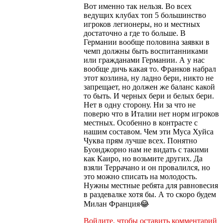
Вот именно так нельзя. Во всех
ведущих клубах топ 5 большинство
игроков легионеры, но и местных
достаточно а где то больше. В
Германии вообще половина заявки в
чемп должны быть воспитанниками
или гражданами Германии. А у нас
вообще дичь какая то. Франков набрал
этот козлина, ну ладно бери, никто не
запрещает, но должен же баланс какой
то быть. И черных бери и белых бери.
Нет в одну сторону. Ни за что не
поверю что в Италии нет норм игроков
местных. Особенно в контрасте с
нашим составом. Чем эти Муса Хуйса
Чуква прям лучше всех. Понятно
Буонджорно нам не видать с такими
как Каиро, но возьмите других. Да
взяли Террачано и он провалился, но
это можно списать на молодость.
Нужны местные ребята для равновесия
в раздевалке хотя бы. А то скоро будем
Милан Франция😂
Войдите, чтобы оставить комментарий