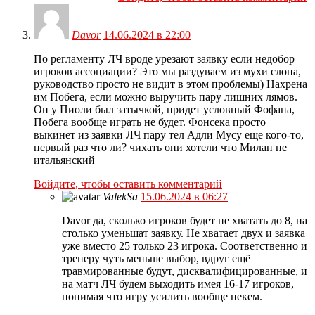
Davor
14.06.2024 в 22:00
По регламенту ЛЧ вроде урезают заявку если недобор
игроков ассоциации? Это мы раздуваем из мухи слона,
руководство просто не видит в этом проблемы) Нахрена
им Побега, если можно выручить пару лишних лямов.
Он у Пиоли был затычкой, придет условный Фофана,
Побега вообще играть не будет. Фонсека просто
выкинет из заявки ЛЧ пару тел Адли Мусу еще кого-то,
первый раз что ли? чихать они хотели что Милан не
итальянский
Войдите, чтобы оставить комментарий
ValekSa
15.06.2024 в 06:27
Davor да, сколько игроков будет не хватать до 8, на
столько уменьшат заявку. Не хватает двух и заявка
уже вместо 25 только 23 игрока. Соответственно и
тренеру чуть меньше выбор, вдруг ещё
травмированные будут, дисквалифицированные, и
на матч ЛЧ будем выходить имея 16-17 игроков,
понимая что игру усилить вообще некем.