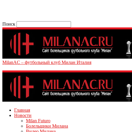
Поиск
MilanAC – футбольный клуб Милан Италия
Главная
Новости
Milan Futuro
Болельщики Милана
Видео Милана