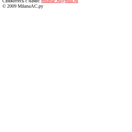
Свяжитесь с нами:
milanac.ru@mail.ru
© 2009 MilanaAC.ру