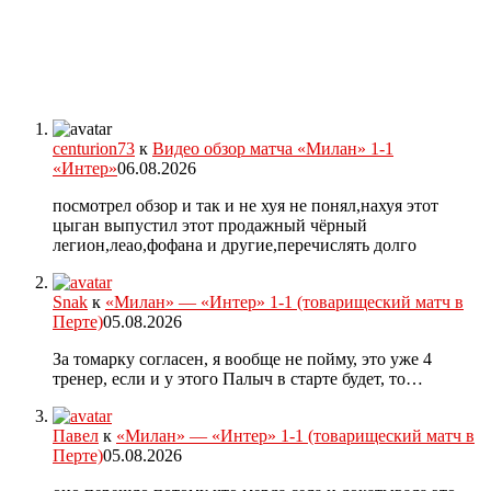
centurion73
к
Видео обзор матча «Милан» 1-1
«Интер»
06.08.2026
посмотрел обзор и так и не хуя не понял,нахуя этот
цыган выпустил этот продажный чёрный
легион,леао,фофана и другие,перечислять долго
Snak
к
«Милан» — «Интер» 1-1 (товарищеский матч в
Перте)
05.08.2026
За томарку согласен, я вообще не пойму, это уже 4
тренер, если и у этого Палыч в старте будет, то…
Павел
к
«Милан» — «Интер» 1-1 (товарищеский матч в
Перте)
05.08.2026