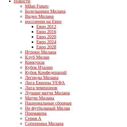
Новости
Milan Futuro
Болельщики Милана
Видео Милана
россонери на Евро
Евро 2012
Евро 2016
Евро 2020
Евро 2024
Евро 2028
Игроки Милана
Клуб Милан
Конкурсы
Кубок Италии
Кубок Конфедераций
Легенды Милана
Лига Европы УЕФА
Лига чемпионов
Лучшие матчи Милана
Матчи Милана
Национальные сборные
Не футбольный Милан
Примавера
Серия А
Соперники Милана