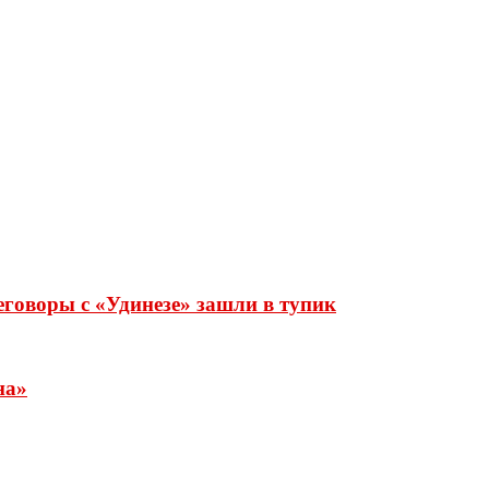
еговоры с «Удинезе» зашли в тупик
на»