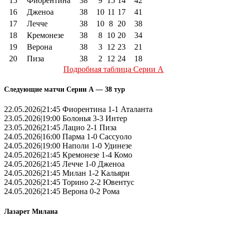
15
Фиорентина
38
9
15
14
42
16
Дженоа
38
10
11
17
41
17
Лечче
38
10
8
20
38
18
Кремонезе
38
8
10
20
34
19
Верона
38
3
12
23
21
20
Пиза
38
2
12
24
18
Подробная таблица Серии А
Следующие матчи Серии А — 38 тур
22.05.2026|21:45 Фиорентина 1-1 Аталанта
23.05.2026|19:00 Болонья 3-3 Интер
23.05.2026|21:45 Лацио 2-1 Пиза
24.05.2026|16:00 Парма 1-0 Сассуоло
24.05.2026|19:00 Наполи 1-0 Удинезе
24.05.2026|21:45 Кремонезе 1-4 Комо
24.05.2026|21:45 Лечче 1-0 Дженоа
24.05.2026|21:45 Милан 1-2 Кальяри
24.05.2026|21:45 Торино 2-2 Ювентус
24.05.2026|21:45 Верона 0-2 Рома
Лазарет Милана