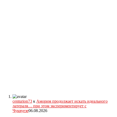
centurion73
к
Аморим продолжает искать идеального
латераля… при этом экспериментирует с
Чуквуезе
06.08.2026