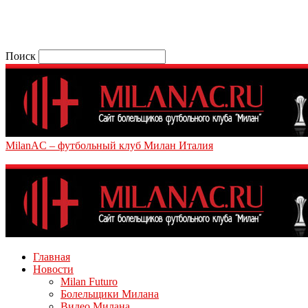
Поиск
MilanAC – футбольный клуб Милан Италия
Главная
Новости
Milan Futuro
Болельщики Милана
Видео Милана