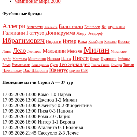
Чемпионат мира 2030
Футбольные бренды
Аллегри
Балотелли
Берлускони
Беннасер
Анчелотти
Аталанта
Галлиани
Гаттузо
Доннарумма
Жиру
Зеедорф
Ибрагимович
Интер
Кака
Индзаги
Кессье
Калабрия
Кассано
Милан
Леао
Мальдини
Меньян
Леонардо
Лацио
Миланское
Пиоли
Пато
Наполи
Монтоливо
Пулишич
Монтелла
Пирло
дерби
Робиньо
Тео Эрнандес
Рома
Романьоли
Сусо
Тонали
Роналдиньо
Тиаго Силва
Томори
Ювентус
Эль-Шаарави
Чалханоглу
оценки GdS
Последние матчи Серии А — 37 тур
17.05.2026|13:00 Комо 1-0 Парма
17.05.2026|13:00 Дженоа 1-2 Милан
17.05.2026|13:00 Ювентус 0-2 Фиорентина
17.05.2026|13:00 Пиза 0-3 Наполи
17.05.2026|13:00 Рома 2-0 Лацио
17.05.2026|16:00 Интер 1-1 Верона
17.05.2026|19:00 Аталанта 0-1 Болонья
17.05.2026|21:45 Сассуоло 2-3 Лечче