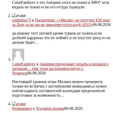
CafarFataliyev а что Аморим этого не понял в МЮ? хотя
видать не понял если его оттуда туранули
centurion73
к
Палладини: «»Милан» не получит €50 млн
за Леау, если им не заинтересуется клуб АПЛ»
06.08.2026
да никому этот пигмей кроме турков не нужен,если
долбоёб кардинал это не поймёт и не опустит цену,то он
дальше будет…
CafarFataliyev
к
Аморим продолжает искать идеального
латераля… при этом экспериментирует с
Чуквуезе
06.08.2026
Настоящий уровень игры Милана можно проверить
только во встречах с английскими командами,и нужно
поблагодарить составителей календаря предсезонной
подготовки за возможность…
Рюрикович
к
Угадайте игрока
06.08.2026