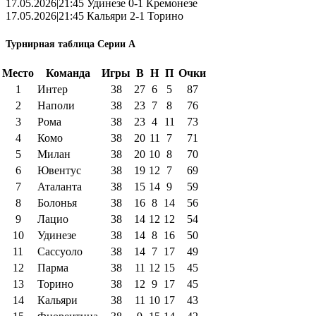
17.05.2026|21:45 Удинезе 0-1 Кремонезе
17.05.2026|21:45 Кальяри 2-1 Торино
Турнирная таблица Серии А
Место
Команда
Игры
В
Н
П
Очки
1
Интер
38
27
6
5
87
2
Наполи
38
23
7
8
76
3
Рома
38
23
4
11
73
4
Комо
38
20
11
7
71
5
Милан
38
20
10
8
70
6
Ювентус
38
19
12
7
69
7
Аталанта
38
15
14
9
59
8
Болонья
38
16
8
14
56
9
Лацио
38
14
12
12
54
10
Удинезе
38
14
8
16
50
11
Сассуоло
38
14
7
17
49
12
Парма
38
11
12
15
45
13
Торино
38
12
9
17
45
14
Кальяри
38
11
10
17
43