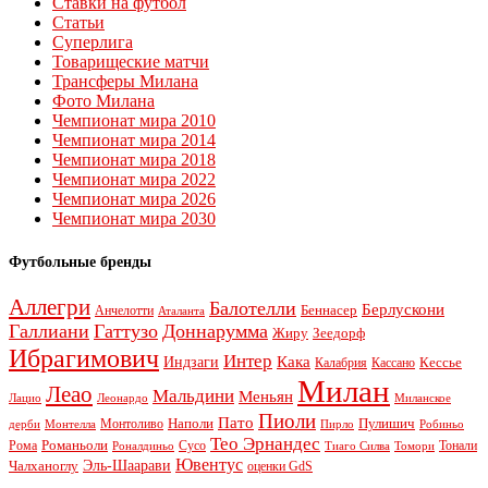
Ставки на футбол
Статьи
Суперлига
Товарищеские матчи
Трансферы Милана
Фото Милана
Чемпионат мира 2010
Чемпионат мира 2014
Чемпионат мира 2018
Чемпионат мира 2022
Чемпионат мира 2026
Чемпионат мира 2030
Футбольные бренды
Аллегри
Балотелли
Берлускони
Беннасер
Анчелотти
Аталанта
Галлиани
Гаттузо
Доннарумма
Жиру
Зеедорф
Ибрагимович
Интер
Кака
Индзаги
Кессье
Калабрия
Кассано
Милан
Леао
Мальдини
Меньян
Леонардо
Лацио
Миланское
Пиоли
Пато
Наполи
Монтоливо
Пулишич
Монтелла
Пирло
дерби
Робиньо
Тео Эрнандес
Рома
Романьоли
Сусо
Тонали
Роналдиньо
Тиаго Силва
Томори
Ювентус
Эль-Шаарави
Чалханоглу
оценки GdS