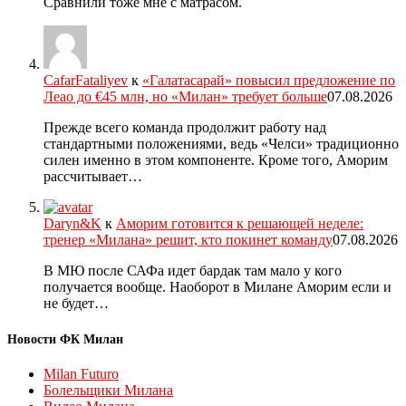
Сравнили тоже мне с матрасом.
CafarFataliyev
к
«Галатасарай» повысил предложение по
Леао до €45 млн, но «Милан» требует больше
07.08.2026
Прежде всего команда продолжит работу над
стандартными положениями, ведь «Челси» традиционно
силен именно в этом компоненте. Кроме того, Аморим
рассчитывает…
Daryn&K
к
Аморим готовится к решающей неделе:
тренер «Милана» решит, кто покинет команду
07.08.2026
В МЮ после САФа идет бардак там мало у кого
получается вообще. Наоборот в Милане Аморим если и
не будет…
Новости ФК Милан
Milan Futuro
Болельщики Милана