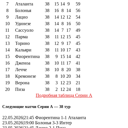
7
Аталанта
38
15
14
9
59
8
Болонья
38
16
8
14
56
9
Лацио
38
14
12
12
54
10
Удинезе
38
14
8
16
50
11
Сассуоло
38
14
7
17
49
12
Парма
38
11
12
15
45
13
Торино
38
12
9
17
45
14
Кальяри
38
11
10
17
43
15
Фиорентина
38
9
15
14
42
16
Дженоа
38
10
11
17
41
17
Лечче
38
10
8
20
38
18
Кремонезе
38
8
10
20
34
19
Верона
38
3
12
23
21
20
Пиза
38
2
12
24
18
Подробная таблица Серии А
Следующие матчи Серии А — 38 тур
22.05.2026|21:45 Фиорентина 1-1 Аталанта
23.05.2026|19:00 Болонья 3-3 Интер
23.05.2026|21:45 Лацио 2-1 Пиза