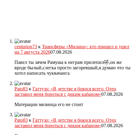
centurion73
к
Трансферы «Милана»: кто пришел и ушел
на 7 августа 2026
07.08.2026
Павел ты зачем Рамуша к неграм прилепил🤣,он же
вроде былый,слегка просто загоревшый,я думаю что ты
хотел написать чуквачанга
Pato83
к
Гаттузо: «В детстве я боялся всего. Отец
заставил меня бороться с диким кабаном»
07.08.2026
Матерации мизинца его не стоит
Pato83
к
Гаттузо: «В детстве я боялся всего. Отец
заставил меня бороться с диким кабаном»
07.08.2026