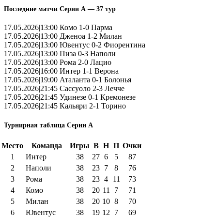
Последние матчи Серии А — 37 тур
17.05.2026|13:00 Комо 1-0 Парма
17.05.2026|13:00 Дженоа 1-2 Милан
17.05.2026|13:00 Ювентус 0-2 Фиорентина
17.05.2026|13:00 Пиза 0-3 Наполи
17.05.2026|13:00 Рома 2-0 Лацио
17.05.2026|16:00 Интер 1-1 Верона
17.05.2026|19:00 Аталанта 0-1 Болонья
17.05.2026|21:45 Сассуоло 2-3 Лечче
17.05.2026|21:45 Удинезе 0-1 Кремонезе
17.05.2026|21:45 Кальяри 2-1 Торино
Турнирная таблица Серии А
Место
Команда
Игры
В
Н
П
Очки
1
Интер
38
27
6
5
87
2
Наполи
38
23
7
8
76
3
Рома
38
23
4
11
73
4
Комо
38
20
11
7
71
5
Милан
38
20
10
8
70
6
Ювентус
38
19
12
7
69