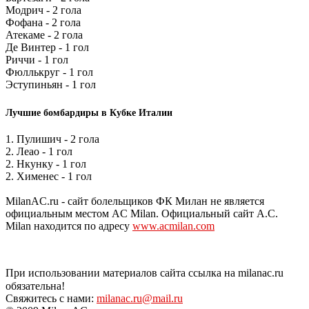
Модрич - 2 гола
Фофана - 2 гола
Атекаме - 2 гола
Де Винтер - 1 гол
Риччи - 1 гол
Фюллькруг - 1 гол
Эступиньян - 1 гол
Лучшие бомбардиры в Кубке Италии
1. Пулишич - 2 гола
2. Леао - 1 гол
2. Нкунку - 1 гол
2. Хименес - 1 гол
MilanAC.ru - сайт болельщиков ФК Милан не является
официальным местом AC Milan. Официальный сайт A.C.
Milan находится по адресу
www.acmilan.com
При использовании материалов сайта ссылка на milanac.ru
обязательна!
Свяжитесь с нами:
milanac.ru@mail.ru