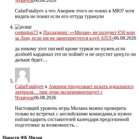
Чуквуезе
06.08.2026
CafarFataliyev а что Аморим этого не понял в МЮ? хотя
видать не понял если его оттуда туранули
centurion73
к
Палладини: «»Милан» не получит €50 млн
за Леау, если им не заинтересуется клуб АПЛ»
06.08.2026
да никому этот пигмей кроме турков не нужен,если
долбоёб кардинал это не поймёт и не опустит цену,то он
дальше будет…
CafarFataliyev
к
Аморим продолжает искать идеального
латераля… при этом экспериментирует с
Чуквуезе
06.08.2026
Настоящий уровень игры Милана можно проверить
только во встречах с английскими командами,и нужно
поблагодарить составителей календаря предсезонной
подготовки за возможность…
Новости ФК Милан