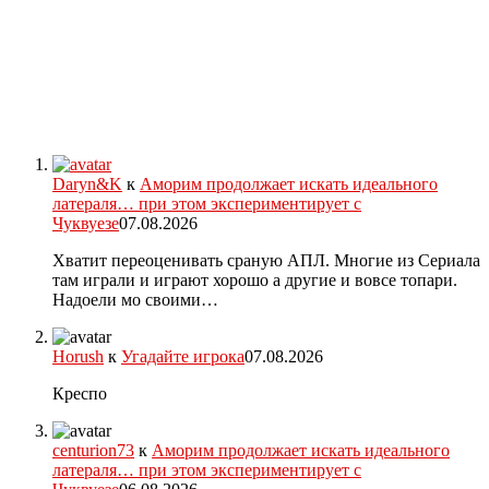
Daryn&K
к
Аморим продолжает искать идеального
латераля… при этом экспериментирует с
Чуквуезе
07.08.2026
Хватит переоценивать сраную АПЛ. Многие из Сериала
там играли и играют хорошо а другие и вовсе топари.
Надоели мо своими…
Horush
к
Угадайте игрока
07.08.2026
Креспо
centurion73
к
Аморим продолжает искать идеального
латераля… при этом экспериментирует с