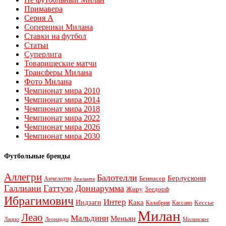
Примавера
Серия А
Соперники Милана
Ставки на футбол
Статьи
Суперлига
Товарищеские матчи
Трансферы Милана
Фото Милана
Чемпионат мира 2010
Чемпионат мира 2014
Чемпионат мира 2018
Чемпионат мира 2022
Чемпионат мира 2026
Чемпионат мира 2030
Футбольные бренды
Аллегри
Балотелли
Берлускони
Беннасер
Анчелотти
Аталанта
Галлиани
Гаттузо
Доннарумма
Жиру
Зеедорф
Ибрагимович
Интер
Кака
Индзаги
Кессье
Калабрия
Кассано
Милан
Леао
Мальдини
Меньян
Леонардо
Лацио
Миланское