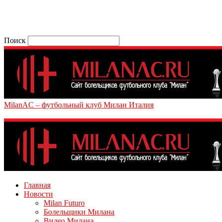
Поиск
MilanAC – футбольный клуб Милан Италия
Главная
Новости
Milan Futuro
Болельщики Милана
Видео Милана