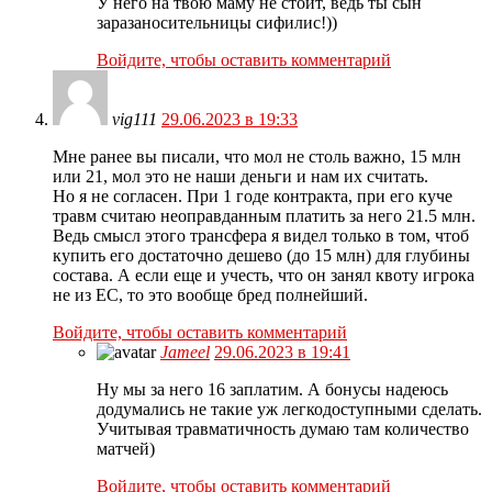
У него на твою маму не стоит, ведь ты сын
заразаносительницы сифилис!))
Войдите, чтобы оставить комментарий
vig111
29.06.2023 в 19:33
Мне ранее вы писали, что мол не столь важно, 15 млн
или 21, мол это не наши деньги и нам их считать.
Но я не согласен. При 1 годе контракта, при его куче
травм считаю неоправданным платить за него 21.5 млн.
Ведь смысл этого трансфера я видел только в том, чтоб
купить его достаточно дешево (до 15 млн) для глубины
состава. А если еще и учесть, что он занял квоту игрока
не из ЕС, то это вообще бред полнейший.
Войдите, чтобы оставить комментарий
Jameel
29.06.2023 в 19:41
Ну мы за него 16 заплатим. А бонусы надеюсь
додумались не такие уж легкодоступными сделать.
Учитывая травматичность думаю там количество
матчей)
Войдите, чтобы оставить комментарий