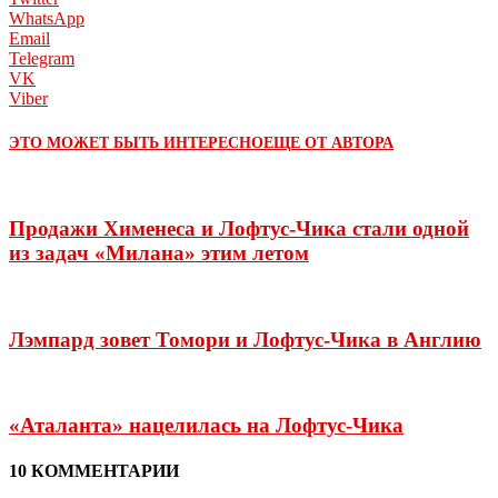
WhatsApp
Email
Telegram
VK
Viber
ЭТО МОЖЕТ БЫТЬ ИНТЕРЕСНО
ЕЩЕ ОТ АВТОРА
Продажи Хименеса и Лофтус-Чика стали одной
из задач «Милана» этим летом
Лэмпард зовет Томори и Лофтус-Чика в Англию
«Аталанта» нацелилась на Лофтус-Чика
10 КОММЕНТАРИИ