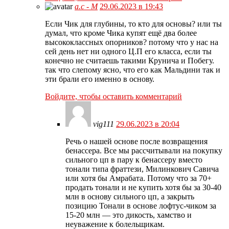
а.с - М
29.06.2023 в 19:43
Если Чик для глубины, то кто для основы? или ты
думал, что кроме Чика купят ещё два более
высококлассных опорников? потому что у нас на
сей день нет ни одного Ц.П его класса, если ты
конечно не считаешь такими Крунича и Побегу.
так что слепому ясно, что его как Мальдини так и
эти брали его именно в основу.
Войдите, чтобы оставить комментарий
vig111
29.06.2023 в 20:04
Речь о нашей основе после возвращения
бенассера. Все мы рассчитывали на покупку
сильного цп в пару к бенассеру вместо
тонали типа фраттези, Милинкович Савича
или хотя бы Амрабата. Потому что за 70+
продать тонали и не купить хотя бы за 30-40
млн в основу сильного цп, а закрыть
позицию Тонали в основе лофтус-чиком за
15-20 млн — это дикость, хамство и
неуважение к болельщикам.