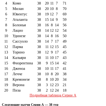
4
Комо
38
20
11
7
71
5
Милан
38
20
10
8
70
6
Ювентус
38
19
12
7
69
7
Аталанта
38
15
14
9
59
8
Болонья
38
16
8
14
56
9
Лацио
38
14
12
12
54
10
Удинезе
38
14
8
16
50
11
Сассуоло
38
14
7
17
49
12
Парма
38
11
12
15
45
13
Торино
38
12
9
17
45
14
Кальяри
38
11
10
17
43
15
Фиорентина
38
9
15
14
42
16
Дженоа
38
10
11
17
41
17
Лечче
38
10
8
20
38
18
Кремонезе
38
8
10
20
34
19
Верона
38
3
12
23
21
20
Пиза
38
2
12
24
18
Подробная таблица Серии А
Следующие матчи Серии А — 38 тур