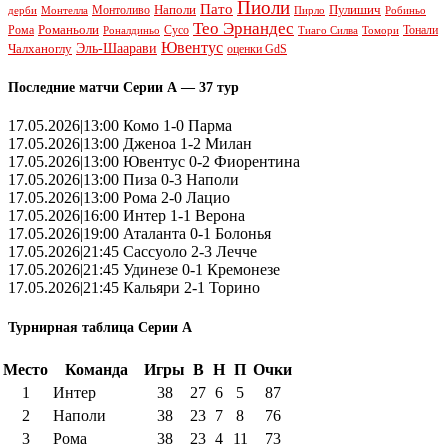
Пиоли
Пато
Наполи
Монтоливо
Пулишич
Монтелла
Пирло
дерби
Робиньо
Тео Эрнандес
Рома
Романьоли
Сусо
Тонали
Роналдиньо
Тиаго Силва
Томори
Ювентус
Эль-Шаарави
Чалханоглу
оценки GdS
Последние матчи Серии А — 37 тур
17.05.2026|13:00 Комо 1-0 Парма
17.05.2026|13:00 Дженоа 1-2 Милан
17.05.2026|13:00 Ювентус 0-2 Фиорентина
17.05.2026|13:00 Пиза 0-3 Наполи
17.05.2026|13:00 Рома 2-0 Лацио
17.05.2026|16:00 Интер 1-1 Верона
17.05.2026|19:00 Аталанта 0-1 Болонья
17.05.2026|21:45 Сассуоло 2-3 Лечче
17.05.2026|21:45 Удинезе 0-1 Кремонезе
17.05.2026|21:45 Кальяри 2-1 Торино
Турнирная таблица Серии А
Место
Команда
Игры
В
Н
П
Очки
1
Интер
38
27
6
5
87
2
Наполи
38
23
7
8
76
3
Рома
38
23
4
11
73