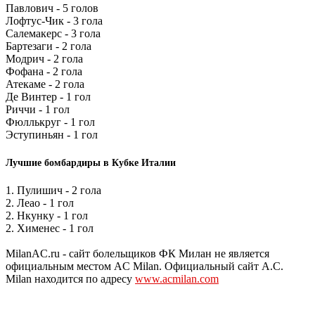
Павлович - 5 голов
Лофтус-Чик - 3 гола
Салемакерс - 3 гола
Бартезаги - 2 гола
Модрич - 2 гола
Фофана - 2 гола
Атекаме - 2 гола
Де Винтер - 1 гол
Риччи - 1 гол
Фюллькруг - 1 гол
Эступиньян - 1 гол
Лучшие бомбардиры в Кубке Италии
1. Пулишич - 2 гола
2. Леао - 1 гол
2. Нкунку - 1 гол
2. Хименес - 1 гол
MilanAC.ru - сайт болельщиков ФК Милан не является
официальным местом AC Milan. Официальный сайт A.C.
Milan находится по адресу
www.acmilan.com