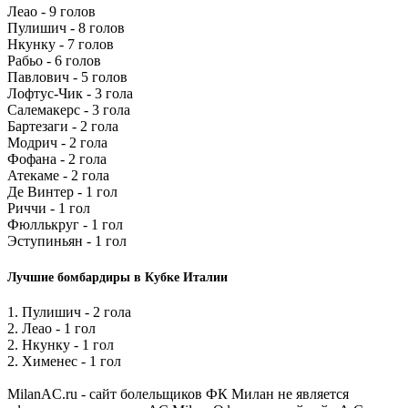
Леао - 9 голов
Пулишич - 8 голов
Нкунку - 7 голов
Рабьо - 6 голов
Павлович - 5 голов
Лофтус-Чик - 3 гола
Салемакерс - 3 гола
Бартезаги - 2 гола
Модрич - 2 гола
Фофана - 2 гола
Атекаме - 2 гола
Де Винтер - 1 гол
Риччи - 1 гол
Фюллькруг - 1 гол
Эступиньян - 1 гол
Лучшие бомбардиры в Кубке Италии
1. Пулишич - 2 гола
2. Леао - 1 гол
2. Нкунку - 1 гол
2. Хименес - 1 гол
MilanAC.ru - сайт болельщиков ФК Милан не является