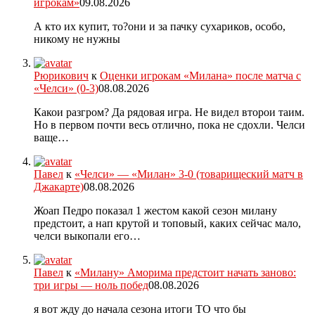
игрокам»
09.08.2026
А кто их купит, то?они и за пачку сухариков, особо,
никому не нужны
Рюрикович
к
Оценки игрокам «Милана» после матча с
«Челси» (0-3)
08.08.2026
Какои разгром? Да рядовая игра. Не видел второи таим.
Но в первом почти весь отлично, пока не сдохли. Челси
ваще…
Павел
к
«Челси» — «Милан» 3-0 (товарищеский матч в
Джакарте)
08.08.2026
Жоап Педро показал 1 жестом какой сезон милану
предстоит, а нап крутой и топовый, каких сейчас мало,
челси выкопали его…
Павел
к
«Милану» Аморима предстоит начать заново:
три игры — ноль побед
08.08.2026
я вот жду до начала сезона итоги ТО что бы