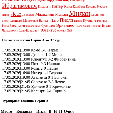
Ибрагимович
Интер
Кака
Индзаги
Кессье
Калабрия
Кассано
Милан
Леао
Мальдини
Меньян
Леонардо
Лацио
Миланское
Пиоли
Пато
Наполи
Монтоливо
Пулишич
Монтелла
Пирло
дерби
Робиньо
Тео Эрнандес
Рома
Романьоли
Сусо
Тонали
Роналдиньо
Тиаго Силва
Томори
Ювентус
Эль-Шаарави
Чалханоглу
оценки GdS
Последние матчи Серии А — 37 тур
17.05.2026|13:00 Комо 1-0 Парма
17.05.2026|13:00 Дженоа 1-2 Милан
17.05.2026|13:00 Ювентус 0-2 Фиорентина
17.05.2026|13:00 Пиза 0-3 Наполи
17.05.2026|13:00 Рома 2-0 Лацио
17.05.2026|16:00 Интер 1-1 Верона
17.05.2026|19:00 Аталанта 0-1 Болонья
17.05.2026|21:45 Сассуоло 2-3 Лечче
17.05.2026|21:45 Удинезе 0-1 Кремонезе
17.05.2026|21:45 Кальяри 2-1 Торино
Турнирная таблица Серии А
Место
Команда
Игры
В
Н
П
Очки