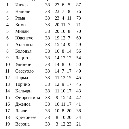
1
Интер
38
27
6
5
87
2
Наполи
38
23
7
8
76
3
Рома
38
23
4
11
73
4
Комо
38
20
11
7
71
5
Милан
38
20
10
8
70
6
Ювентус
38
19
12
7
69
7
Аталанта
38
15
14
9
59
8
Болонья
38
16
8
14
56
9
Лацио
38
14
12
12
54
10
Удинезе
38
14
8
16
50
11
Сассуоло
38
14
7
17
49
12
Парма
38
11
12
15
45
13
Торино
38
12
9
17
45
14
Кальяри
38
11
10
17
43
15
Фиорентина
38
9
15
14
42
16
Дженоа
38
10
11
17
41
17
Лечче
38
10
8
20
38
18
Кремонезе
38
8
10
20
34
19
Верона
38
3
12
23
21