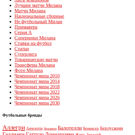
Лучшие матчи Милана
Матчи Милана
Национальные сборные
Не футбольный Милан
Примавера
Серия А
Соперники Милана
Ставки на футбол
Статьи
Суперлига
Товарищеские матчи
Трансферы Милана
Фото Милана
Чемпионат мира 2010
Чемпионат мира 2014
Чемпионат мира 2018
Чемпионат мира 2022
Чемпионат мира 2026
Чемпионат мира 2030
Футбольные бренды
Аллегри
Балотелли
Берлускони
Беннасер
Анчелотти
Аталанта
Галлиани
Гаттузо
Доннарумма
Жиру
Зеедорф