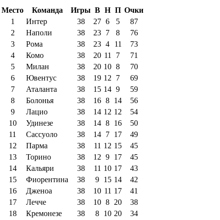
Место
Команда
Игры
В
Н
П
Очки
1
Интер
38
27
6
5
87
2
Наполи
38
23
7
8
76
3
Рома
38
23
4
11
73
4
Комо
38
20
11
7
71
5
Милан
38
20
10
8
70
6
Ювентус
38
19
12
7
69
7
Аталанта
38
15
14
9
59
8
Болонья
38
16
8
14
56
9
Лацио
38
14
12
12
54
10
Удинезе
38
14
8
16
50
11
Сассуоло
38
14
7
17
49
12
Парма
38
11
12
15
45
13
Торино
38
12
9
17
45
14
Кальяри
38
11
10
17
43
15
Фиорентина
38
9
15
14
42
16
Дженоа
38
10
11
17
41
17
Лечче
38
10
8
20
38
18
Кремонезе
38
8
10
20
34