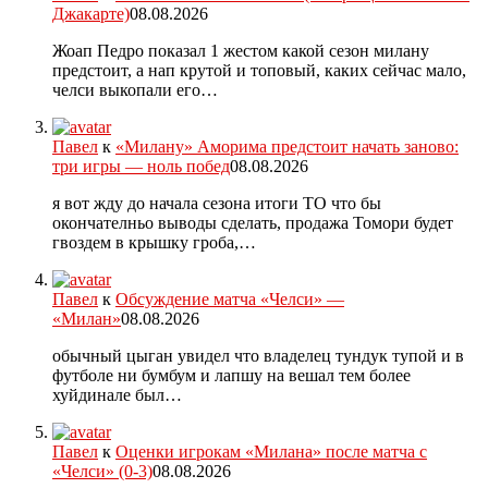
Джакарте)
08.08.2026
Жоап Педро показал 1 жестом какой сезон милану
предстоит, а нап крутой и топовый, каких сейчас мало,
челси выкопали его…
Павел
к
«Милану» Аморима предстоит начать заново:
три игры — ноль побед
08.08.2026
я вот жду до начала сезона итоги ТО что бы
окончателньо выводы сделать, продажа Томори будет
гвоздем в крышку гроба,…
Павел
к
Обсуждение матча «Челси» —
«Милан»
08.08.2026
обычный цыган увидел что владелец тундук тупой и в
футболе ни бумбум и лапшу на вешал тем более
хуйдинале был…
Павел
к
Оценки игрокам «Милана» после матча с
«Челси» (0-3)
08.08.2026