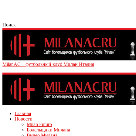
Поиск
MilanAC – футбольный клуб Милан Италия
Главная
Новости
Milan Futuro
Болельщики Милана
Видео Милана