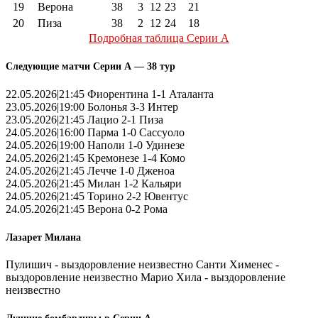
19
Верона
38
3
12
23
21
20
Пиза
38
2
12
24
18
Подробная таблица Серии А
Следующие матчи Серии А — 38 тур
22.05.2026|21:45 Фиорентина 1-1 Аталанта
23.05.2026|19:00 Болонья 3-3 Интер
23.05.2026|21:45 Лацио 2-1 Пиза
24.05.2026|16:00 Парма 1-0 Сассуоло
24.05.2026|19:00 Наполи 1-0 Удинезе
24.05.2026|21:45 Кремонезе 1-4 Комо
24.05.2026|21:45 Лечче 1-0 Дженоа
24.05.2026|21:45 Милан 1-2 Кальяри
24.05.2026|21:45 Торино 2-2 Ювентус
24.05.2026|21:45 Верона 0-2 Рома
Лазарет Милана
Пулишич - выздоровление неизвестно Санти Хименес -
выздоровление неизвестно Марио Хила - выздоровление
неизвестно