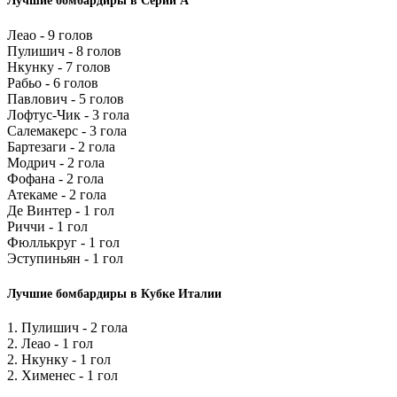
Лучшие бомбардиры в Серии А
Леао - 9 голов
Пулишич - 8 голов
Нкунку - 7 голов
Рабьо - 6 голов
Павлович - 5 голов
Лофтус-Чик - 3 гола
Салемакерс - 3 гола
Бартезаги - 2 гола
Модрич - 2 гола
Фофана - 2 гола
Атекаме - 2 гола
Де Винтер - 1 гол
Риччи - 1 гол
Фюллькруг - 1 гол
Эступиньян - 1 гол
Лучшие бомбардиры в Кубке Италии
1. Пулишич - 2 гола
2. Леао - 1 гол
2. Нкунку - 1 гол
2. Хименес - 1 гол