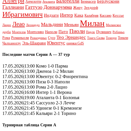
Аллегри
Балотелли
Берлускони
Беннасер
Анчелотти
Аталанта
Галлиани
Гаттузо
Доннарумма
Жиру
Зеедорф
Ибрагимович
Интер
Кака
Индзаги
Кессье
Калабрия
Кассано
Милан
Леао
Мальдини
Меньян
Леонардо
Лацио
Миланское
Пиоли
Пато
Наполи
Монтоливо
Пулишич
Монтелла
Пирло
дерби
Робиньо
Тео Эрнандес
Рома
Романьоли
Сусо
Тонали
Роналдиньо
Тиаго Силва
Томори
Ювентус
Эль-Шаарави
Чалханоглу
оценки GdS
Последние матчи Серии А — 37 тур
17.05.2026|13:00 Комо 1-0 Парма
17.05.2026|13:00 Дженоа 1-2 Милан
17.05.2026|13:00 Ювентус 0-2 Фиорентина
17.05.2026|13:00 Пиза 0-3 Наполи
17.05.2026|13:00 Рома 2-0 Лацио
17.05.2026|16:00 Интер 1-1 Верона
17.05.2026|19:00 Аталанта 0-1 Болонья
17.05.2026|21:45 Сассуоло 2-3 Лечче
17.05.2026|21:45 Удинезе 0-1 Кремонезе
17.05.2026|21:45 Кальяри 2-1 Торино
Турнирная таблица Серии А