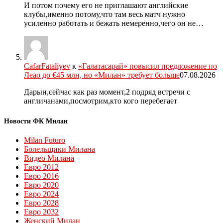
И потом почему его не приглашают английские
клубы,именно потому,что там весь матч нужно
усиленно работать и бежать немеренно,чего он не…
CafarFataliyev
к
«Галатасарай» повысил предложение по
Леао до €45 млн, но «Милан» требует больше
07.08.2026
Дарын,сейчас как раз момент,2 подряд встречи с
англичанами,посмотрим,кто кого перебегает
Новости ФК Милан
Milan Futuro
Болельщики Милана
Видео Милана
Евро 2012
Евро 2016
Евро 2020
Евро 2024
Евро 2028
Евро 2032
Женский Милан