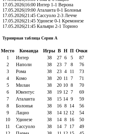
17.05.2026|16:00 Интер 1-1 Верона
17.05.2026|19:00 Аталанта 0-1 Болонья
17.05.2026|21:45 Сассуоло 2-3 Лечче
17.05.2026|21:45 Удинезе 0-1 Кремонезе
17.05.2026|21:45 Кальяри 2-1 Торино
Турнирная таблица Серии А
Место
Команда
Игры
В
Н
П
Очки
1
Интер
38
27
6
5
87
2
Наполи
38
23
7
8
76
3
Рома
38
23
4
11
73
4
Комо
38
20
11
7
71
5
Милан
38
20
10
8
70
6
Ювентус
38
19
12
7
69
7
Аталанта
38
15
14
9
59
8
Болонья
38
16
8
14
56
9
Лацио
38
14
12
12
54
10
Удинезе
38
14
8
16
50
11
Сассуоло
38
14
7
17
49
12
Парма
38
11
12
15
45