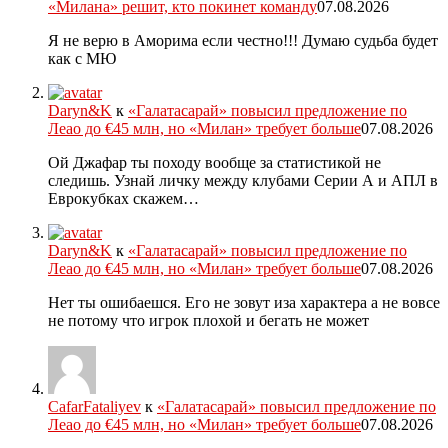
«Милана» решит, кто покинет команду
07.08.2026
Я не верю в Аморима если честно!!! Думаю судьба будет
как с МЮ
Daryn&K
к
«Галатасарай» повысил предложение по
Леао до €45 млн, но «Милан» требует больше
07.08.2026
Ой Джафар ты походу вообще за статистикой не
следишь. Узнай личку между клубами Серии А и АПЛ в
Еврокубках скажем…
Daryn&K
к
«Галатасарай» повысил предложение по
Леао до €45 млн, но «Милан» требует больше
07.08.2026
Нет ты ошибаешся. Его не зовут иза характера а не вовсе
не потому что игрок плохой и бегать не может
CafarFataliyev
к
«Галатасарай» повысил предложение по
Леао до €45 млн, но «Милан» требует больше
07.08.2026