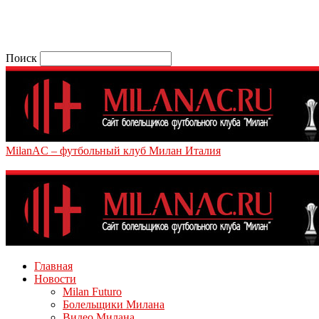
Поиск
MilanAC – футбольный клуб Милан Италия
Главная
Новости
Milan Futuro
Болельщики Милана
Видео Милана