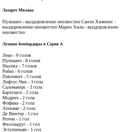
Лазарет Милана
Пулишич - выздоровление неизвестно Санти Хименес -
выздоровление неизвестно Марио Хила - выздоровление
неизвестно
Лучшие бомбардиры в Серии А
Леао - 9 голов
Пулишич - 8 голов
Нкунку - 7 голов
Рабьо - 6 голов
Павлович - 5 голов
Лофтус-Чик - 3 гола
Салемакерс - 3 гола
Бартезаги - 2 гола
Модрич - 2 гола
Фофана - 2 гола
Атекаме - 2 гола
Де Винтер - 1 гол
Риччи - 1 гол
Фюллькруг - 1 гол
Эступиньян - 1 гол