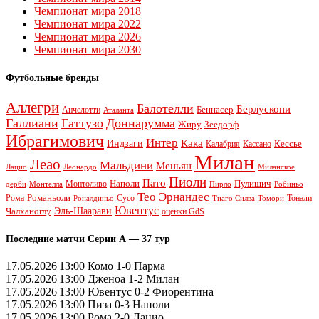
Чемпионат мира 2018
Чемпионат мира 2022
Чемпионат мира 2026
Чемпионат мира 2030
Футбольные бренды
Аллегри
Балотелли
Берлускони
Беннасер
Анчелотти
Аталанта
Галлиани
Гаттузо
Доннарумма
Жиру
Зеедорф
Ибрагимович
Интер
Кака
Индзаги
Кессье
Калабрия
Кассано
Милан
Леао
Мальдини
Меньян
Леонардо
Лацио
Миланское
Пиоли
Пато
Наполи
Монтоливо
Пулишич
Монтелла
Пирло
дерби
Робиньо
Тео Эрнандес
Рома
Романьоли
Сусо
Тонали
Роналдиньо
Тиаго Силва
Томори
Ювентус
Эль-Шаарави
Чалханоглу
оценки GdS
Последние матчи Серии А — 37 тур
17.05.2026|13:00 Комо 1-0 Парма
17.05.2026|13:00 Дженоа 1-2 Милан
17.05.2026|13:00 Ювентус 0-2 Фиорентина
17.05.2026|13:00 Пиза 0-3 Наполи
17.05.2026|13:00 Рома 2-0 Лацио