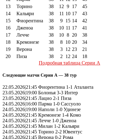
13
Торино
38
12
9
17
45
14
Кальяри
38
11
10
17
43
15
Фиорентина
38
9
15
14
42
16
Дженоа
38
10
11
17
41
17
Лечче
38
10
8
20
38
18
Кремонезе
38
8
10
20
34
19
Верона
38
3
12
23
21
20
Пиза
38
2
12
24
18
Подробная таблица Серии А
Следующие матчи Серии А — 38 тур
22.05.2026|21:45 Фиорентина 1-1 Аталанта
23.05.2026|19:00 Болонья 3-3 Интер
23.05.2026|21:45 Лацио 2-1 Пиза
24.05.2026|16:00 Парма 1-0 Сассуоло
24.05.2026|19:00 Наполи 1-0 Удинезе
24.05.2026|21:45 Кремонезе 1-4 Комо
24.05.2026|21:45 Лечче 1-0 Дженоа
24.05.2026|21:45 Милан 1-2 Кальяри
24.05.2026|21:45 Торино 2-2 Ювентус
24.05.2026|21:45 Верона 0-2 Рома