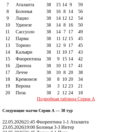
7
Аталанта
38
15
14
9
59
8
Болонья
38
16
8
14
56
9
Лацио
38
14
12
12
54
10
Удинезе
38
14
8
16
50
11
Сассуоло
38
14
7
17
49
12
Парма
38
11
12
15
45
13
Торино
38
12
9
17
45
14
Кальяри
38
11
10
17
43
15
Фиорентина
38
9
15
14
42
16
Дженоа
38
10
11
17
41
17
Лечче
38
10
8
20
38
18
Кремонезе
38
8
10
20
34
19
Верона
38
3
12
23
21
20
Пиза
38
2
12
24
18
Подробная таблица Серии А
Следующие матчи Серии А — 38 тур
22.05.2026|21:45 Фиорентина 1-1 Аталанта
23.05.2026|19:00 Болонья 3-3 Интер