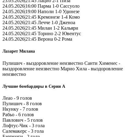
23.05.2026|21:45 Лацио 2-1 Пиза
24.05.2026|16:00 Парма 1-0 Сассуоло
24.05.2026|19:00 Наполи 1-0 Удинезе
24.05.2026|21:45 Кремонезе 1-4 Комо
24.05.2026|21:45 Лечче 1-0 Дженоа
24.05.2026|21:45 Милан 1-2 Кальяри
24.05.2026|21:45 Торино 2-2 Ювентус
24.05.2026|21:45 Верона 0-2 Рома
Лазарет Милана
Пулишич - выздоровление неизвестно Санти Хименес -
выздоровление неизвестно Марио Хила - выздоровление
неизвестно
Лучшие бомбардиры в Серии А
Леао - 9 голов
Пулишич - 8 голов
Нкунку - 7 голов
Рабьо - 6 голов
Павлович - 5 голов
Лофтус-Чик - 3 гола
Салемакерс - 3 гола
Бартезаги - 2 гола