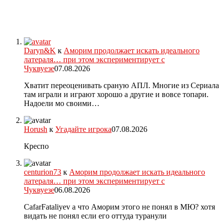
Daryn&K
к
Аморим продолжает искать идеального
латераля… при этом экспериментирует с
Чуквуезе
07.08.2026
Хватит переоценивать сраную АПЛ. Многие из Сериала
там играли и играют хорошо а другие и вовсе топари.
Надоели мо своими…
Horush
к
Угадайте игрока
07.08.2026
Креспо
centurion73
к
Аморим продолжает искать идеального
латераля… при этом экспериментирует с
Чуквуезе
06.08.2026
CafarFataliyev а что Аморим этого не понял в МЮ? хотя
видать не понял если его оттуда туранули