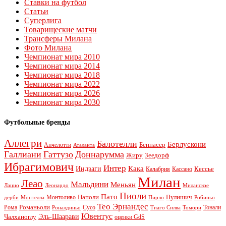
Ставки на футбол
Статьи
Суперлига
Товарищеские матчи
Трансферы Милана
Фото Милана
Чемпионат мира 2010
Чемпионат мира 2014
Чемпионат мира 2018
Чемпионат мира 2022
Чемпионат мира 2026
Чемпионат мира 2030
Футбольные бренды
Аллегри
Балотелли
Берлускони
Беннасер
Анчелотти
Аталанта
Галлиани
Гаттузо
Доннарумма
Жиру
Зеедорф
Ибрагимович
Интер
Кака
Индзаги
Кессье
Калабрия
Кассано
Милан
Леао
Мальдини
Меньян
Леонардо
Лацио
Миланское
Пиоли
Пато
Наполи
Монтоливо
Пулишич
Монтелла
Пирло
дерби
Робиньо
Тео Эрнандес
Рома
Романьоли
Сусо
Тонали
Роналдиньо
Тиаго Силва
Томори
Ювентус
Эль-Шаарави
Чалханоглу
оценки GdS