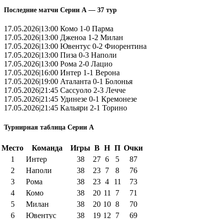
Последние матчи Серии А — 37 тур
17.05.2026|13:00 Комо 1-0 Парма
17.05.2026|13:00 Дженоа 1-2 Милан
17.05.2026|13:00 Ювентус 0-2 Фиорентина
17.05.2026|13:00 Пиза 0-3 Наполи
17.05.2026|13:00 Рома 2-0 Лацио
17.05.2026|16:00 Интер 1-1 Верона
17.05.2026|19:00 Аталанта 0-1 Болонья
17.05.2026|21:45 Сассуоло 2-3 Лечче
17.05.2026|21:45 Удинезе 0-1 Кремонезе
17.05.2026|21:45 Кальяри 2-1 Торино
Турнирная таблица Серии А
Место
Команда
Игры
В
Н
П
Очки
1
Интер
38
27
6
5
87
2
Наполи
38
23
7
8
76
3
Рома
38
23
4
11
73
4
Комо
38
20
11
7
71
5
Милан
38
20
10
8
70
6
Ювентус
38
19
12
7
69