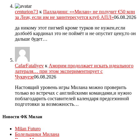
centurion73
к
Палладини: «»Милан» не получит €50 млн
за Леау, если им не заинтересуется клуб АПЛ»
06.08.2026
да никому этот пигмей кроме турков не нужен,если
долбоёб кардинал это не поймёт и не опустит цену,то он
дальше будет…
CafarFataliyev
к
Аморим продолжает искать идеального
латераля… при этом экспериментирует с
Чуквуезе
06.08.2026
Настоящий уровень игры Милана можно проверить
только во встречах с английскими командами,и нужно
поблагодарить составителей календаря предсезонной
подготовки за возможность…
Новости ФК Милан
Milan Futuro
Болельщики Милана