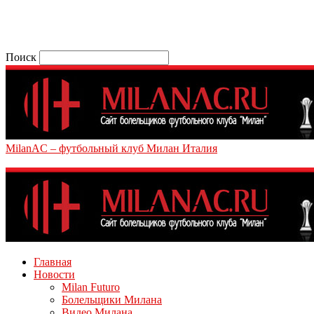
Поиск
MilanAC – футбольный клуб Милан Италия
Главная
Новости
Milan Futuro
Болельщики Милана
Видео Милана