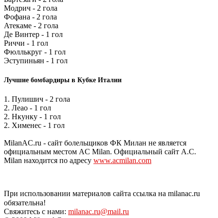
Модрич - 2 гола
Фофана - 2 гола
Атекаме - 2 гола
Де Винтер - 1 гол
Риччи - 1 гол
Фюллькруг - 1 гол
Эступиньян - 1 гол
Лучшие бомбардиры в Кубке Италии
1. Пулишич - 2 гола
2. Леао - 1 гол
2. Нкунку - 1 гол
2. Хименес - 1 гол
MilanAC.ru - сайт болельщиков ФК Милан не является
официальным местом AC Milan. Официальный сайт A.C.
Milan находится по адресу
www.acmilan.com
При использовании материалов сайта ссылка на milanac.ru
обязательна!
Свяжитесь с нами:
milanac.ru@mail.ru