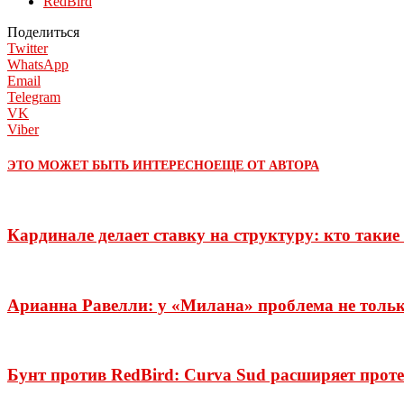
RedBird
Поделиться
Twitter
WhatsApp
Email
Telegram
VK
Viber
ЭТО МОЖЕТ БЫТЬ ИНТЕРЕСНО
ЕЩЕ ОТ АВТОРА
Кардинале делает ставку на структуру: кто таки
Арианна Равелли: у «Милана» проблема не только
Бунт против RedBird: Curva Sud расширяет прот