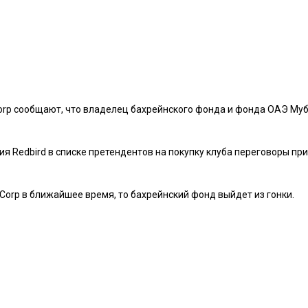
orp сообщают, что владелец бахрейнского фонда и фонда ОАЭ Муб
 Redbird в списке претендентов на покупку клуба переговоры приост
stCorp в ближайшее время, то бахрейнский фонд выйдет из гонки.