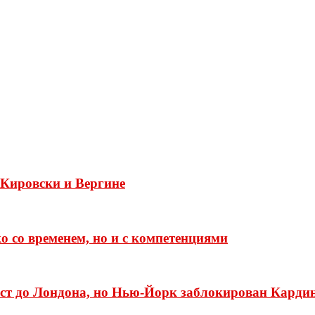
е Кировски и Вергине
 со временем, но и с компетенциями
ест до Лондона, но Нью-Йорк заблокирован Карди