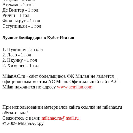
Атекаме - 2 гола
Де Винтер - 1 гол
Риччи - 1 гол
Фюллькруг - 1 гол
Эступиньян - 1 гол
Лучшие бомбардиры в Кубке Италии
1. Пулишич - 2 гола
2. Леао - 1 гол
2. Нкунку - 1 гол
2. Хименес - 1 гол
MilanAC.ru - сайт болельщиков ФК Милан не является
официальным местом AC Milan. Официальный сайт A.C.
Milan находится по адресу
www.acmilan.com
При использовании материалов сайта ссылка на milanac.ru
обязательна!
Свяжитесь с нами:
milanac.ru@mail.ru
© 2009 MilanaAC.ру