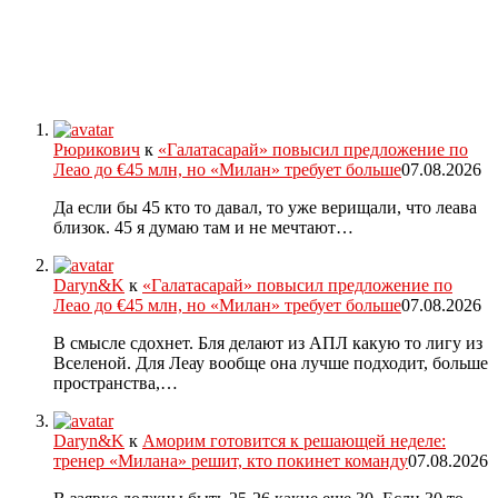
Рюрикович
к
«Галатасарай» повысил предложение по
Леао до €45 млн, но «Милан» требует больше
07.08.2026
Да если бы 45 кто то давал, то уже верищали, что леава
близок. 45 я думаю там и не мечтают…
Daryn&K
к
«Галатасарай» повысил предложение по
Леао до €45 млн, но «Милан» требует больше
07.08.2026
В смысле сдохнет. Бля делают из АПЛ какую то лигу из
Вселеной. Для Леау вообще она лучше подходит, больше
пространства,…
Daryn&K
к
Аморим готовится к решающей неделе:
тренер «Милана» решит, кто покинет команду
07.08.2026