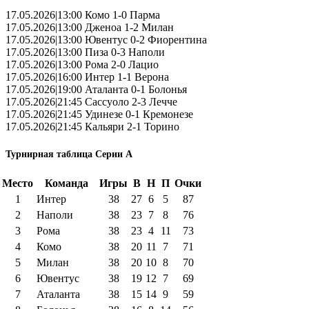
17.05.2026|13:00 Комо 1-0 Парма
17.05.2026|13:00 Дженоа 1-2 Милан
17.05.2026|13:00 Ювентус 0-2 Фиорентина
17.05.2026|13:00 Пиза 0-3 Наполи
17.05.2026|13:00 Рома 2-0 Лацио
17.05.2026|16:00 Интер 1-1 Верона
17.05.2026|19:00 Аталанта 0-1 Болонья
17.05.2026|21:45 Сассуоло 2-3 Лечче
17.05.2026|21:45 Удинезе 0-1 Кремонезе
17.05.2026|21:45 Кальяри 2-1 Торино
Турнирная таблица Серии А
Место
Команда
Игры
В
Н
П
Очки
1
Интер
38
27
6
5
87
2
Наполи
38
23
7
8
76
3
Рома
38
23
4
11
73
4
Комо
38
20
11
7
71
5
Милан
38
20
10
8
70
6
Ювентус
38
19
12
7
69
7
Аталанта
38
15
14
9
59