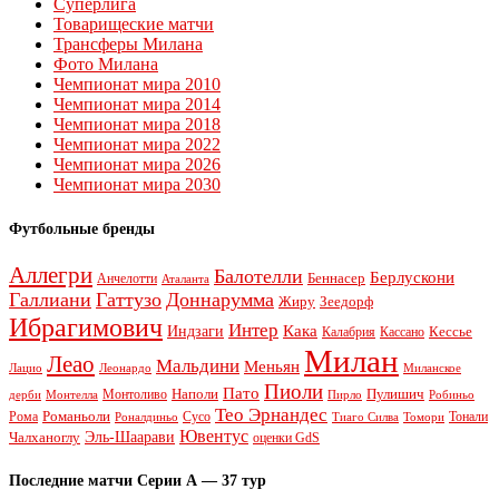
Суперлига
Товарищеские матчи
Трансферы Милана
Фото Милана
Чемпионат мира 2010
Чемпионат мира 2014
Чемпионат мира 2018
Чемпионат мира 2022
Чемпионат мира 2026
Чемпионат мира 2030
Футбольные бренды
Аллегри
Балотелли
Берлускони
Беннасер
Анчелотти
Аталанта
Галлиани
Гаттузо
Доннарумма
Жиру
Зеедорф
Ибрагимович
Интер
Кака
Индзаги
Кессье
Калабрия
Кассано
Милан
Леао
Мальдини
Меньян
Леонардо
Лацио
Миланское
Пиоли
Пато
Наполи
Монтоливо
Пулишич
Монтелла
Пирло
дерби
Робиньо
Тео Эрнандес
Рома
Романьоли
Сусо
Тонали
Роналдиньо
Тиаго Силва
Томори
Ювентус
Эль-Шаарави
Чалханоглу
оценки GdS
Последние матчи Серии А — 37 тур