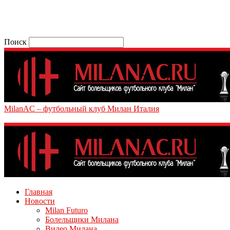
Поиск
MilanAC – футбольный клуб Милан Италия
Главная
Новости
Milan Futuro
Болельщики Милана
Видео Милана