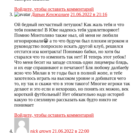
Войдите, чтобы оставить комментарий
Дарын Кенжалиев
21.06.2022 в 21:16
Ой бедный несчастный петушок! Как жаль тебя и что
тебя поимели! В Юве надеюсь тебя удовлетворяют!
Помню Монтоливо также ныл, ой меня не любили
игнорировали😀 а то что будучи был плохим игроком и
руководство попросило искать другой клуб, решился
отстатся иза контракта! Понимаю бабки, но хотя бы
старался что то изменить так нет! И теперь этот уебок!
Что меня бесит на западе сплошь одни лицемеры блядь,
и их еще спрашивают и печатают! Бля любому далбаебу
ясно что Милан в те годы был в полной жопе, и тебе
захотелось играть на высоком уровне и добиватся чего
то, ну так и скажи что в этом такого! Многие игроки так
делают и это если и нехорошо, но понять их можно, век
короткий футбольный! Нет обязательно надо историб
какую то слезливую рассказать как будто никто не
понимает
Войдите, чтобы оставить комментарий
nick grown
21.06.2022 в 22:00