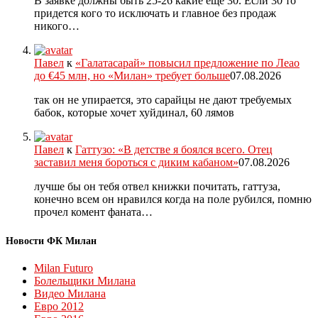
В заявке должны быть 25-26 какие еще 30. Если 30 то
придется кого то исключать и главное без продаж
никого…
Павел
к
«Галатасарай» повысил предложение по Леао
до €45 млн, но «Милан» требует больше
07.08.2026
так он не упирается, это сарайцы не дают требуемых
бабок, которые хочет хуйдинал, 60 лямов
Павел
к
Гаттузо: «В детстве я боялся всего. Отец
заставил меня бороться с диким кабаном»
07.08.2026
лучше бы он тебя отвел книжки почитать, гаттуза,
конечно всем он нравился когда на поле рубился, помню
прочел комент фаната…
Новости ФК Милан
Milan Futuro
Болельщики Милана
Видео Милана
Евро 2012