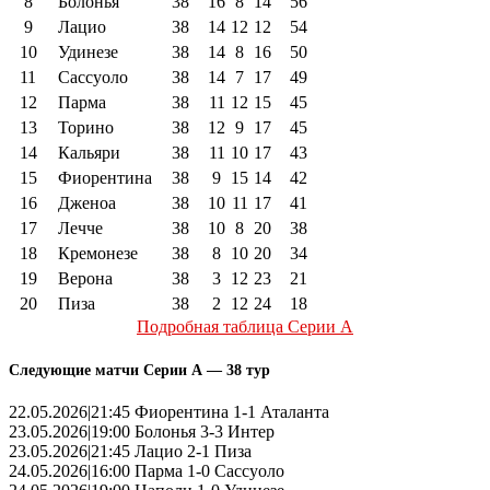
8
Болонья
38
16
8
14
56
9
Лацио
38
14
12
12
54
10
Удинезе
38
14
8
16
50
11
Сассуоло
38
14
7
17
49
12
Парма
38
11
12
15
45
13
Торино
38
12
9
17
45
14
Кальяри
38
11
10
17
43
15
Фиорентина
38
9
15
14
42
16
Дженоа
38
10
11
17
41
17
Лечче
38
10
8
20
38
18
Кремонезе
38
8
10
20
34
19
Верона
38
3
12
23
21
20
Пиза
38
2
12
24
18
Подробная таблица Серии А
Следующие матчи Серии А — 38 тур
22.05.2026|21:45 Фиорентина 1-1 Аталанта
23.05.2026|19:00 Болонья 3-3 Интер
23.05.2026|21:45 Лацио 2-1 Пиза
24.05.2026|16:00 Парма 1-0 Сассуоло