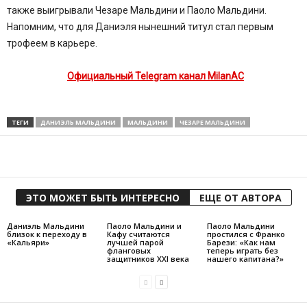
также выигрывали Чезаре Мальдини и Паоло Мальдини.
Напомним, что для Даниэля нынешний титул стал первым
трофеем в карьере.
Официальный Telegram канал MilanAC
ТЕГИ
ДАНИЭЛЬ МАЛЬДИНИ
МАЛЬДИНИ
ЧЕЗАРЕ МАЛЬДИНИ
Поделиться
ЭТО МОЖЕТ БЫТЬ ИНТЕРЕСНО
ЕЩЕ ОТ АВТОРА
Даниэль Мальдини
Паоло Мальдини и
Паоло Мальдини
близок к переходу в
Кафу считаются
простился с Франко
«Кальяри»
лучшей парой
Барези: «Как нам
фланговых
теперь играть без
защитников XXI века
нашего капитана?»