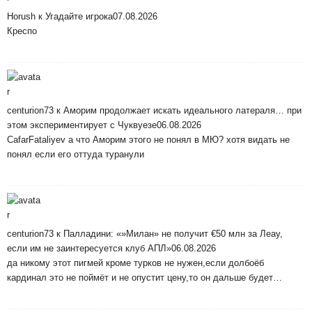
Horush
к
Угадайте игрока
07.08.2026
Креспо
centurion73
к
Аморим продолжает искать идеального латераля… при
этом экспериментирует с Чуквуезе
06.08.2026
CafarFataliyev а что Аморим этого не понял в МЮ? хотя видать не
понял если его оттуда туранули
centurion73
к
Палладини: «»Милан» не получит €50 млн за Леау,
если им не заинтересуется клуб АПЛ»
06.08.2026
да никому этот пигмей кроме турков не нужен,если долбоёб
кардинал это не поймёт и не опустит цену,то он дальше будет…