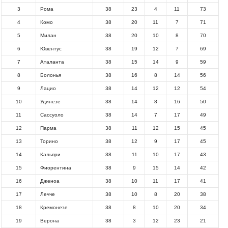
3
Рома
38
23
4
11
73
4
Комо
38
20
11
7
71
5
Милан
38
20
10
8
70
6
Ювентус
38
19
12
7
69
7
Аталанта
38
15
14
9
59
8
Болонья
38
16
8
14
56
9
Лацио
38
14
12
12
54
10
Удинезе
38
14
8
16
50
11
Сассуоло
38
14
7
17
49
12
Парма
38
11
12
15
45
13
Торино
38
12
9
17
45
14
Кальяри
38
11
10
17
43
15
Фиорентина
38
9
15
14
42
16
Дженоа
38
10
11
17
41
17
Лечче
38
10
8
20
38
18
Кремонезе
38
8
10
20
34
19
Верона
38
3
12
23
21