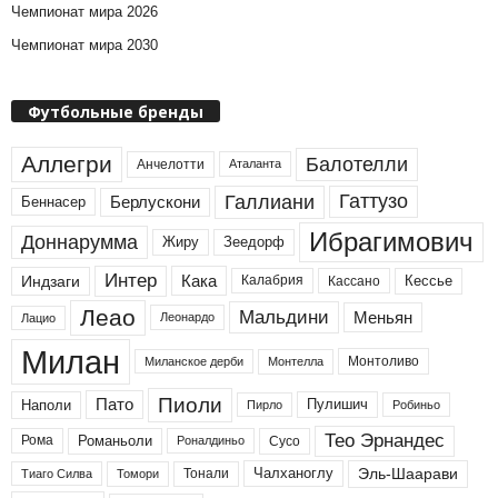
Чемпионат мира 2026
Чемпионат мира 2030
Футбольные бренды
Аллегри
Балотелли
Анчелотти
Аталанта
Гаттузо
Галлиани
Берлускони
Беннасер
Ибрагимович
Доннарумма
Жиру
Зеедорф
Интер
Кака
Индзаги
Кессье
Калабрия
Кассано
Леао
Мальдини
Меньян
Леонардо
Лацио
Милан
Монтоливо
Монтелла
Миланское дерби
Пиоли
Пато
Наполи
Пулишич
Пирло
Робиньо
Тео Эрнандес
Рома
Романьоли
Сусо
Роналдиньо
Тонали
Эль-Шаарави
Чалханоглу
Томори
Тиаго Силва