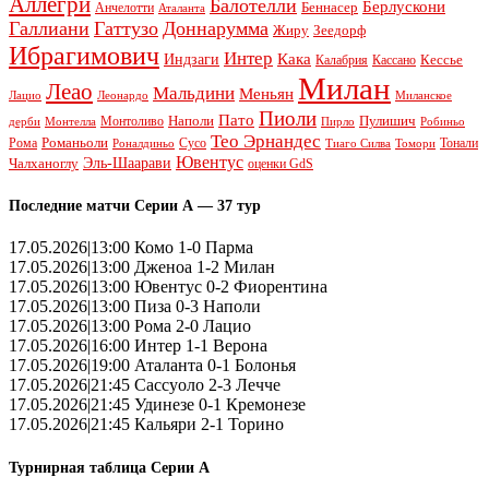
Аллегри
Балотелли
Берлускони
Беннасер
Анчелотти
Аталанта
Галлиани
Гаттузо
Доннарумма
Жиру
Зеедорф
Ибрагимович
Интер
Кака
Индзаги
Кессье
Калабрия
Кассано
Милан
Леао
Мальдини
Меньян
Леонардо
Лацио
Миланское
Пиоли
Пато
Наполи
Монтоливо
Пулишич
Монтелла
Пирло
дерби
Робиньо
Тео Эрнандес
Рома
Романьоли
Сусо
Тонали
Роналдиньо
Тиаго Силва
Томори
Ювентус
Эль-Шаарави
Чалханоглу
оценки GdS
Последние матчи Серии А — 37 тур
17.05.2026|13:00 Комо 1-0 Парма
17.05.2026|13:00 Дженоа 1-2 Милан
17.05.2026|13:00 Ювентус 0-2 Фиорентина
17.05.2026|13:00 Пиза 0-3 Наполи
17.05.2026|13:00 Рома 2-0 Лацио
17.05.2026|16:00 Интер 1-1 Верона
17.05.2026|19:00 Аталанта 0-1 Болонья
17.05.2026|21:45 Сассуоло 2-3 Лечче
17.05.2026|21:45 Удинезе 0-1 Кремонезе
17.05.2026|21:45 Кальяри 2-1 Торино
Турнирная таблица Серии А