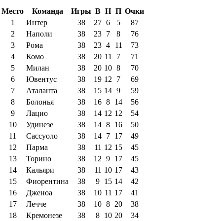
Место
Команда
Игры
В
Н
П
Очки
1
Интер
38
27
6
5
87
2
Наполи
38
23
7
8
76
3
Рома
38
23
4
11
73
4
Комо
38
20
11
7
71
5
Милан
38
20
10
8
70
6
Ювентус
38
19
12
7
69
7
Аталанта
38
15
14
9
59
8
Болонья
38
16
8
14
56
9
Лацио
38
14
12
12
54
10
Удинезе
38
14
8
16
50
11
Сассуоло
38
14
7
17
49
12
Парма
38
11
12
15
45
13
Торино
38
12
9
17
45
14
Кальяри
38
11
10
17
43
15
Фиорентина
38
9
15
14
42
16
Дженоа
38
10
11
17
41
17
Лечче
38
10
8
20
38
18
Кремонезе
38
8
10
20
34