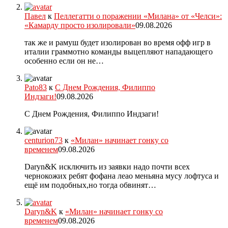
Павел
к
Пеллегатти о поражении «Милана» от «Челси»:
«Камарду просто изолировали»
09.08.2026
так же и рамуш будет изолирован во время офф игр в
италии граммотно команды выцепляют нападающего
особенно если он не…
Pato83
к
С Днем Рождения, Филиппо
Индзаги!
09.08.2026
С Днем Рождения, Филиппо Индзаги!
centurion73
к
«Милан» начинает гонку со
временем
09.08.2026
Daryn&K исключить из заявки надо почти всех
чернокожих ребят фофана леао меньяна мусу лофтуса и
ещё им подобных,но тогда обвинят…
Daryn&K
к
«Милан» начинает гонку со
временем
09.08.2026