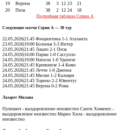
19
Верона
38
3
12
23
21
20
Пиза
38
2
12
24
18
Подробная таблица Серии А
Следующие матчи Серии А — 38 тур
22.05.2026|21:45 Фиорентина 1-1 Аталанта
23.05.2026|19:00 Болонья 3-3 Интер
23.05.2026|21:45 Лацио 2-1 Пиза
24.05.2026|16:00 Парма 1-0 Сассуоло
24.05.2026|19:00 Наполи 1-0 Удинезе
24.05.2026|21:45 Кремонезе 1-4 Комо
24.05.2026|21:45 Лечче 1-0 Дженоа
24.05.2026|21:45 Милан 1-2 Кальяри
24.05.2026|21:45 Торино 2-2 Ювентус
24.05.2026|21:45 Верона 0-2 Рома
Лазарет Милана
Пулишич - выздоровление неизвестно Санти Хименес -
выздоровление неизвестно Марио Хила - выздоровление
неизвестно