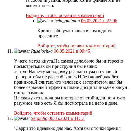
за собой игуаина. Хорошо хоть в финале ЛЕ не
выпустил его.
Войдите, чтобы оставить комментарий
bela_guttman
06.05.2021 в 22:06
Криш слабо участвовал в командном
прессинге
Войдите, чтобы оставить комментарий
Rusalochka
06.05.2021 в 09:45
У него метод кнута.На самом деле,было бы интересно
посмотреть,как он приструнил бы наших
лентяо.Нашему молодняку реально нужен суровый
тренер,чтобы не расслаблялись.И без люлей,как без
пряников.Я считаю,что человек с авторитетом дал бы
более серьёзный эффект в плане дисциплины,чем клоун-
инстаграмщик.
Не скажу,что в полном восторге от этой идеи,но что-то
разумное явно есть.Я бы посмотрела на него в деле.
Войдите, чтобы оставить комментарий
Serginho
06.05.2021 в 11:13
‘Сарри это идеально для нас. Хотя бы с точки зрения