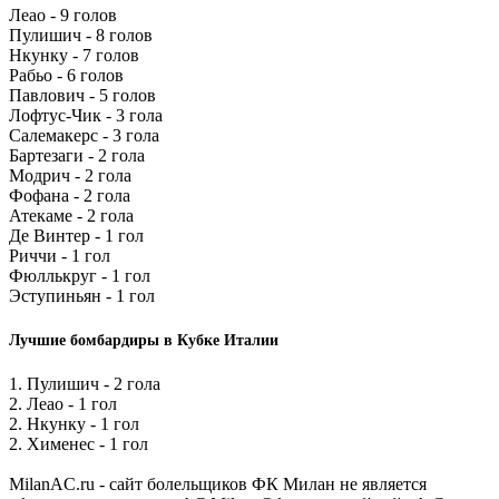
Леао - 9 голов
Пулишич - 8 голов
Нкунку - 7 голов
Рабьо - 6 голов
Павлович - 5 голов
Лофтус-Чик - 3 гола
Салемакерс - 3 гола
Бартезаги - 2 гола
Модрич - 2 гола
Фофана - 2 гола
Атекаме - 2 гола
Де Винтер - 1 гол
Риччи - 1 гол
Фюллькруг - 1 гол
Эступиньян - 1 гол
Лучшие бомбардиры в Кубке Италии
1. Пулишич - 2 гола
2. Леао - 1 гол
2. Нкунку - 1 гол
2. Хименес - 1 гол
MilanAC.ru - сайт болельщиков ФК Милан не является