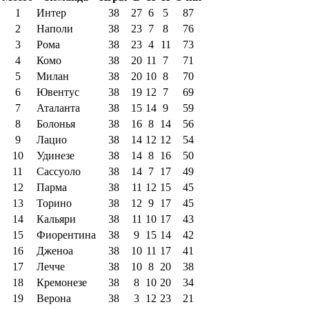
1
Интер
38
27
6
5
87
2
Наполи
38
23
7
8
76
3
Рома
38
23
4
11
73
4
Комо
38
20
11
7
71
5
Милан
38
20
10
8
70
6
Ювентус
38
19
12
7
69
7
Аталанта
38
15
14
9
59
8
Болонья
38
16
8
14
56
9
Лацио
38
14
12
12
54
10
Удинезе
38
14
8
16
50
11
Сассуоло
38
14
7
17
49
12
Парма
38
11
12
15
45
13
Торино
38
12
9
17
45
14
Кальяри
38
11
10
17
43
15
Фиорентина
38
9
15
14
42
16
Дженоа
38
10
11
17
41
17
Лечче
38
10
8
20
38
18
Кремонезе
38
8
10
20
34
19
Верона
38
3
12
23
21