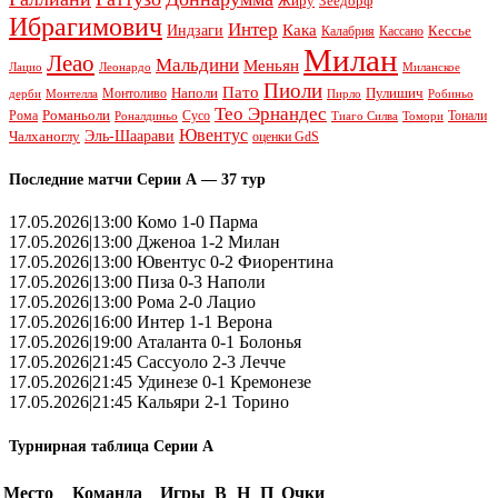
Жиру
Зеедорф
Ибрагимович
Интер
Кака
Индзаги
Кессье
Калабрия
Кассано
Милан
Леао
Мальдини
Меньян
Леонардо
Лацио
Миланское
Пиоли
Пато
Наполи
Монтоливо
Пулишич
Монтелла
Пирло
дерби
Робиньо
Тео Эрнандес
Рома
Романьоли
Сусо
Тонали
Роналдиньо
Тиаго Силва
Томори
Ювентус
Эль-Шаарави
Чалханоглу
оценки GdS
Последние матчи Серии А — 37 тур
17.05.2026|13:00 Комо 1-0 Парма
17.05.2026|13:00 Дженоа 1-2 Милан
17.05.2026|13:00 Ювентус 0-2 Фиорентина
17.05.2026|13:00 Пиза 0-3 Наполи
17.05.2026|13:00 Рома 2-0 Лацио
17.05.2026|16:00 Интер 1-1 Верона
17.05.2026|19:00 Аталанта 0-1 Болонья
17.05.2026|21:45 Сассуоло 2-3 Лечче
17.05.2026|21:45 Удинезе 0-1 Кремонезе
17.05.2026|21:45 Кальяри 2-1 Торино
Турнирная таблица Серии А
Место
Команда
Игры
В
Н
П
Очки