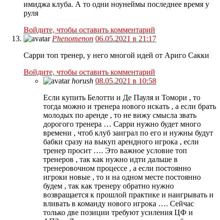
имиджа клуба. А то одни ноунеймы последнее время у
руля
Войдите, чтобы оставить комментарий
Phenomenon
06.05.2021 в 21:17
Сарри топ тренер, у него многой идей от Ариго Сакки
Войдите, чтобы оставить комментарий
horush
08.05.2021 в 10:58
Если купить Белотти и Де Пауля и Томори , то
тогда можно и тренера нового искать , а если брать
молодых по аренде , то не вижу смысла звать
дорогого тренера … Сарри нужно будет много
времени , чтоб клуб заиграл по его и нужны будут
бабки сразу на выкуп арендного игрока , если
тренер просит …. Это важное условие топ
тренеров , так как нужно идти дальше в
тренеровочном процессе , а если постоянно
игроки новые , то и на одном месте постоянно
будем , так как тренеру обратно нужно
возвращается к прошлой практике и наигрывать и
вливать в команду нового игрока …. Сейчас
только две позиции требуют усиления ЦФ и