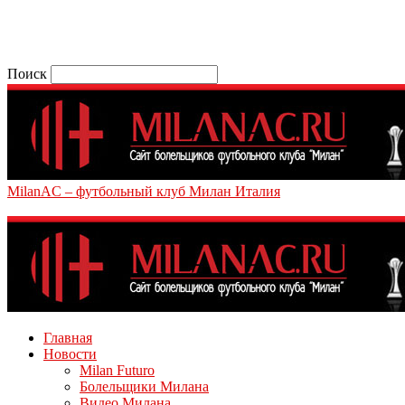
Поиск
MilanAC – футбольный клуб Милан Италия
Главная
Новости
Milan Futuro
Болельщики Милана
Видео Милана