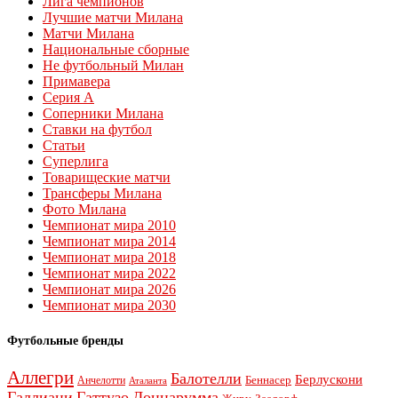
Лига чемпионов
Лучшие матчи Милана
Матчи Милана
Национальные сборные
Не футбольный Милан
Примавера
Серия А
Соперники Милана
Ставки на футбол
Статьи
Суперлига
Товарищеские матчи
Трансферы Милана
Фото Милана
Чемпионат мира 2010
Чемпионат мира 2014
Чемпионат мира 2018
Чемпионат мира 2022
Чемпионат мира 2026
Чемпионат мира 2030
Футбольные бренды
Аллегри
Балотелли
Берлускони
Беннасер
Анчелотти
Аталанта
Галлиани
Гаттузо
Доннарумма