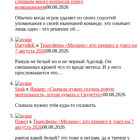
слишком много вопросов перед
возвращением
08.08.2026
Обычно когда игрок удаляет из своих соцсетей
упоминания о своей нынешней команде, это означает
лишь одно - что решение об…
Daryn&K
к
Трансферы «Милана»: кто пришел и ушел на
7 августа 2026
08.08.2026
Рамуш не белый но и не черный Адольф. Он
смешанных кровей чтл то вроде метиса. И у него
прослежиаается что…
Snak
к
Яшари: «Сначала нужно создать новую
ментальность, потом думать о Скудетто»
08.08.2026
Сначала нужно тебя куда-то сплавить
Павел
к
Трансферы «Милана»: кто пришел и ушел на 7
августа 2026
08.08.2026
рамуш какой белый? это тоже к неграм, да и тренер у