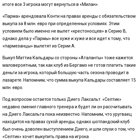
итоге все 3 игрока могут вернуться в «Милан».
«Парма» арендовала Конти на правах аренды с обязательством
выкупа за 8 млн. евро при определенных условиях. Этим
условием было именно не вылет «крестоносцев» в Серию В,
однако дела у «Пармы» все хуже и хуже и все идет к тому, что
«пармезанцы» вылетят из Серии А.
Выкуп Маттиа Кальдары со стороны «Аталанты» тоже кажется
маловероятным, так как клуб из Бергамо не готов платить такие
деньги за игрока, который большую часть сезона проводит в
лазарете. Напомним, что сумма выкупа Кальдары составляет 15
млн. евро.
Под вопросом остается только Диего Лаксальт. «Селтик»
недавно сменил главного тренера и будет ли он рассчитывать
на Диего Лаксальта пока неизвестно. Напомним, что уругваец
находится на правах сухой аренды, однако шотландский клуб
был очень доволен выступлением Диего, и шли слухи о том, что
«Селтик» хочет выкупить права на игрока