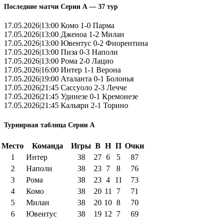
Последние матчи Серии А — 37 тур
17.05.2026|13:00 Комо 1-0 Парма
17.05.2026|13:00 Дженоа 1-2 Милан
17.05.2026|13:00 Ювентус 0-2 Фиорентина
17.05.2026|13:00 Пиза 0-3 Наполи
17.05.2026|13:00 Рома 2-0 Лацио
17.05.2026|16:00 Интер 1-1 Верона
17.05.2026|19:00 Аталанта 0-1 Болонья
17.05.2026|21:45 Сассуоло 2-3 Лечче
17.05.2026|21:45 Удинезе 0-1 Кремонезе
17.05.2026|21:45 Кальяри 2-1 Торино
Турнирная таблица Серии А
Место
Команда
Игры
В
Н
П
Очки
1
Интер
38
27
6
5
87
2
Наполи
38
23
7
8
76
3
Рома
38
23
4
11
73
4
Комо
38
20
11
7
71
5
Милан
38
20
10
8
70
6
Ювентус
38
19
12
7
69