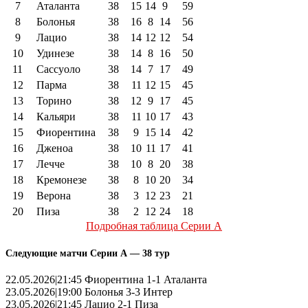
7
Аталанта
38
15
14
9
59
8
Болонья
38
16
8
14
56
9
Лацио
38
14
12
12
54
10
Удинезе
38
14
8
16
50
11
Сассуоло
38
14
7
17
49
12
Парма
38
11
12
15
45
13
Торино
38
12
9
17
45
14
Кальяри
38
11
10
17
43
15
Фиорентина
38
9
15
14
42
16
Дженоа
38
10
11
17
41
17
Лечче
38
10
8
20
38
18
Кремонезе
38
8
10
20
34
19
Верона
38
3
12
23
21
20
Пиза
38
2
12
24
18
Подробная таблица Серии А
Следующие матчи Серии А — 38 тур
22.05.2026|21:45 Фиорентина 1-1 Аталанта
23.05.2026|19:00 Болонья 3-3 Интер
23.05.2026|21:45 Лацио 2-1 Пиза