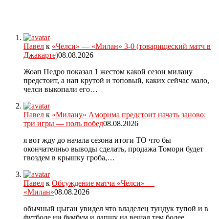
Павел
к
«Челси» — «Милан» 3-0 (товарищеский матч в
Джакарте)
08.08.2026
Жоап Педро показал 1 жестом какой сезон милану
предстоит, а нап крутой и топовый, каких сейчас мало,
челси выкопали его…
Павел
к
«Милану» Аморима предстоит начать заново:
три игры — ноль побед
08.08.2026
я вот жду до начала сезона итоги ТО что бы
окончателньо выводы сделать, продажа Томори будет
гвоздем в крышку гроба,…
Павел
к
Обсуждение матча «Челси» —
«Милан»
08.08.2026
обычный цыган увидел что владелец тундук тупой и в
футболе ни бумбум и лапшу на вешал тем более