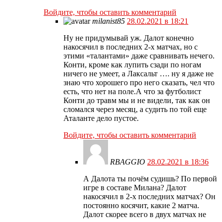
Войдите, чтобы оставить комментарий
milanist85
28.02.2021 в 18:21
Ну не придумывай уж. Далот конечно
накосячил в последних 2-х матчах, но с
этими «талантами» даже сравнивать нечего.
Конти, кроме как лупить сзади по ногам
ничего не умеет, а Лаксальт …. ну я даже не
знаю что хорошего про него сказать, чел что
есть, что нет на поле.А что за футболист
Конти до травм мы и не видели, так как он
сломался через месяц, а судить по той еще
Аталанте дело пустое.
Войдите, чтобы оставить комментарий
RBAGGIO
28.02.2021 в 18:36
А Далота ты почём судишь? По первой
игре в составе Милана? Далот
накосячил в 2-х последних матчах? Он
постоянно косячит, какие 2 матча.
Далот скорее всего в двух матчах не