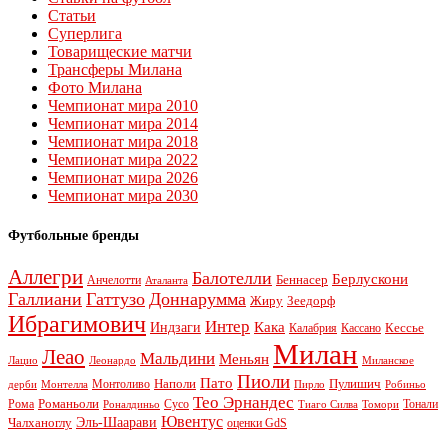
Статьи
Суперлига
Товарищеские матчи
Трансферы Милана
Фото Милана
Чемпионат мира 2010
Чемпионат мира 2014
Чемпионат мира 2018
Чемпионат мира 2022
Чемпионат мира 2026
Чемпионат мира 2030
Футбольные бренды
Аллегри
Балотелли
Берлускони
Беннасер
Анчелотти
Аталанта
Галлиани
Гаттузо
Доннарумма
Жиру
Зеедорф
Ибрагимович
Интер
Кака
Индзаги
Кессье
Калабрия
Кассано
Милан
Леао
Мальдини
Меньян
Леонардо
Лацио
Миланское
Пиоли
Пато
Наполи
Монтоливо
Пулишич
Монтелла
Пирло
дерби
Робиньо
Тео Эрнандес
Рома
Романьоли
Сусо
Тонали
Роналдиньо
Тиаго Силва
Томори
Ювентус
Эль-Шаарави
Чалханоглу
оценки GdS