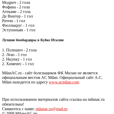
Модрич - 2 гола
Фофана - 2 гола
Атекаме - 2 гола
Де Винтер - 1 гол
Риччи - 1 гол
Фюллькруг - 1 гол
Эступиньян - 1 гол
Лучшие бомбардиры в Кубке Италии
1. Пулишич - 2 гола
2. Леао - 1 гол
2. Нкунку - 1 гол
2. Хименес - 1 гол
MilanAC.ru - сайт болельщиков ФК Милан не является
официальным местом AC Milan. Официальный сайт A.C.
Milan находится по адресу
www.acmilan.com
При использовании материалов сайта ссылка на milanac.ru
обязательна!
Свяжитесь с нами:
milanac.ru@mail.ru
© 2009 MilanaAC.ру