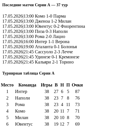
Последние матчи Серии А — 37 тур
17.05.2026|13:00 Комо 1-0 Парма
17.05.2026|13:00 Дженоа 1-2 Милан
17.05.2026|13:00 Ювентус 0-2 Фиорентина
17.05.2026|13:00 Пиза 0-3 Наполи
17.05.2026|13:00 Рома 2-0 Лацио
17.05.2026|16:00 Интер 1-1 Верона
17.05.2026|19:00 Аталанта 0-1 Болонья
17.05.2026|21:45 Сассуоло 2-3 Лечче
17.05.2026|21:45 Удинезе 0-1 Кремонезе
17.05.2026|21:45 Кальяри 2-1 Торино
Турнирная таблица Серии А
Место
Команда
Игры
В
Н
П
Очки
1
Интер
38
27
6
5
87
2
Наполи
38
23
7
8
76
3
Рома
38
23
4
11
73
4
Комо
38
20
11
7
71
5
Милан
38
20
10
8
70
6
Ювентус
38
19
12
7
69