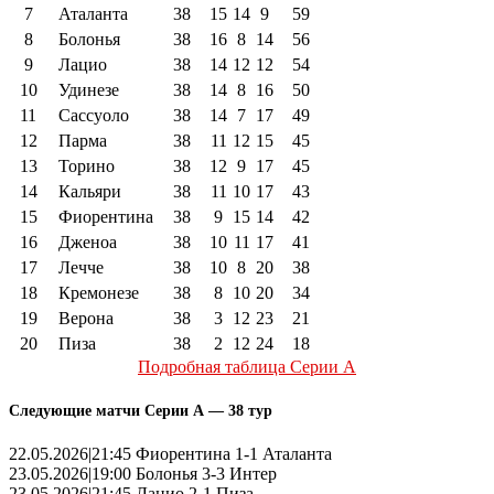
7
Аталанта
38
15
14
9
59
8
Болонья
38
16
8
14
56
9
Лацио
38
14
12
12
54
10
Удинезе
38
14
8
16
50
11
Сассуоло
38
14
7
17
49
12
Парма
38
11
12
15
45
13
Торино
38
12
9
17
45
14
Кальяри
38
11
10
17
43
15
Фиорентина
38
9
15
14
42
16
Дженоа
38
10
11
17
41
17
Лечче
38
10
8
20
38
18
Кремонезе
38
8
10
20
34
19
Верона
38
3
12
23
21
20
Пиза
38
2
12
24
18
Подробная таблица Серии А
Следующие матчи Серии А — 38 тур
22.05.2026|21:45 Фиорентина 1-1 Аталанта
23.05.2026|19:00 Болонья 3-3 Интер
23.05.2026|21:45 Лацио 2-1 Пиза