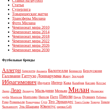
Ставки на футбол
Статьи
Суперлига
Товарищеские матчи
Трансферы Милана
Фото Милана
Чемпионат мира 2010
Чемпионат мира 2014
Чемпионат мира 2018
Чемпионат мира 2022
Чемпионат мира 2026
Чемпионат мира 2030
Футбольные бренды
Аллегри
Балотелли
Берлускони
Беннасер
Анчелотти
Аталанта
Галлиани
Гаттузо
Доннарумма
Жиру
Зеедорф
Ибрагимович
Интер
Кака
Индзаги
Кессье
Калабрия
Кассано
Милан
Леао
Мальдини
Меньян
Леонардо
Лацио
Миланское
Пиоли
Пато
Наполи
Монтоливо
Пулишич
Монтелла
Пирло
дерби
Робиньо
Тео Эрнандес
Рома
Романьоли
Сусо
Тонали
Роналдиньо
Тиаго Силва
Томори
Ювентус
Эль-Шаарави
Чалханоглу
оценки GdS