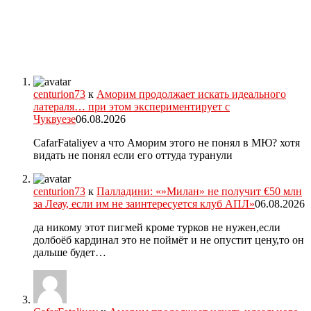
centurion73
к
Аморим продолжает искать идеального
латераля… при этом экспериментирует с
Чуквуезе
06.08.2026
CafarFataliyev а что Аморим этого не понял в МЮ? хотя
видать не понял если его оттуда туранули
centurion73
к
Палладини: «»Милан» не получит €50 млн
за Леау, если им не заинтересуется клуб АПЛ»
06.08.2026
да никому этот пигмей кроме турков не нужен,если
долбоёб кардинал это не поймёт и не опустит цену,то он
дальше будет…