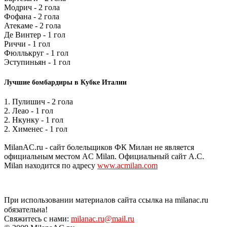
Модрич - 2 гола
Фофана - 2 гола
Атекаме - 2 гола
Де Винтер - 1 гол
Риччи - 1 гол
Фюллькруг - 1 гол
Эступиньян - 1 гол
Лучшие бомбардиры в Кубке Италии
1. Пулишич - 2 гола
2. Леао - 1 гол
2. Нкунку - 1 гол
2. Хименес - 1 гол
MilanAC.ru - сайт болельщиков ФК Милан не является
официальным местом AC Milan. Официальный сайт A.C.
Milan находится по адресу
www.acmilan.com
При использовании материалов сайта ссылка на milanac.ru
обязательна!
Свяжитесь с нами:
milanac.ru@mail.ru