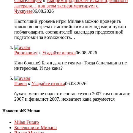
CafarFataliyev
к
Аморим продолжает искать идеального
латераля… при этом экспериментирует с
Чуквуезе
06.08.2026
Настоящий уровень игры Милана можно проверить
только во встречах с английскими командами,и нужно
поблагодарить составителей календаря предсезонной
подготовки за возможность…
Рюрикович
к
Угадайте игрока
06.08.2026
Или больше) Бля я даж не глянул. Тогда банальщина не
интересная. И где кака?
Павел
к
Угадайте игрока
06.08.2026
бухать меньше надо это состав сезона 2007 там написано
2007 и финалист 2007, нехватает кака разумеется
Новости ФК Милан
Milan Futuro
Болельщики Милана
Видео Милана