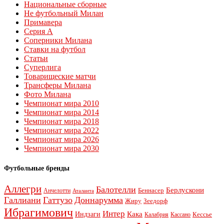
Национальные сборные
Не футбольный Милан
Примавера
Серия А
Соперники Милана
Ставки на футбол
Статьи
Суперлига
Товарищеские матчи
Трансферы Милана
Фото Милана
Чемпионат мира 2010
Чемпионат мира 2014
Чемпионат мира 2018
Чемпионат мира 2022
Чемпионат мира 2026
Чемпионат мира 2030
Футбольные бренды
Аллегри
Балотелли
Берлускони
Беннасер
Анчелотти
Аталанта
Галлиани
Гаттузо
Доннарумма
Жиру
Зеедорф
Ибрагимович
Интер
Кака
Индзаги
Кессье
Калабрия
Кассано