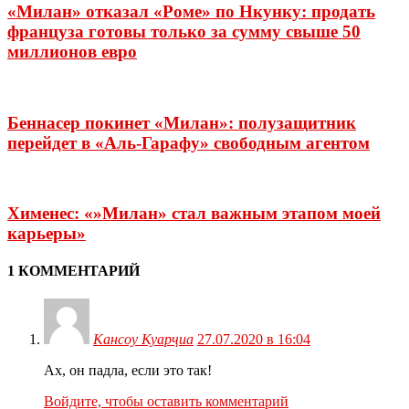
«Милан» отказал «Роме» по Нкунку: продать
француза готовы только за сумму свыше 50
миллионов евро
Беннасер покинет «Милан»: полузащитник
перейдет в «Аль-Гарафу» свободным агентом
Хименес: «»Милан» стал важным этапом моей
карьеры»
1 КОММЕНТАРИЙ
Кансоу Куарҷиа
27.07.2020 в 16:04
Ах, он падла, если это так!
Войдите, чтобы оставить комментарий