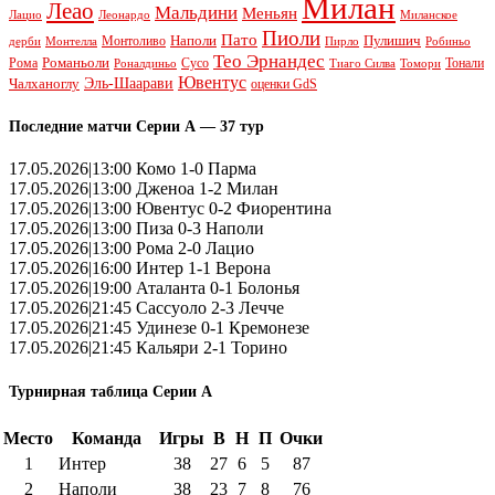
Милан
Леао
Мальдини
Меньян
Леонардо
Лацио
Миланское
Пиоли
Пато
Наполи
Монтоливо
Пулишич
Монтелла
Пирло
дерби
Робиньо
Тео Эрнандес
Рома
Романьоли
Сусо
Тонали
Роналдиньо
Тиаго Силва
Томори
Ювентус
Эль-Шаарави
Чалханоглу
оценки GdS
Последние матчи Серии А — 37 тур
17.05.2026|13:00 Комо 1-0 Парма
17.05.2026|13:00 Дженоа 1-2 Милан
17.05.2026|13:00 Ювентус 0-2 Фиорентина
17.05.2026|13:00 Пиза 0-3 Наполи
17.05.2026|13:00 Рома 2-0 Лацио
17.05.2026|16:00 Интер 1-1 Верона
17.05.2026|19:00 Аталанта 0-1 Болонья
17.05.2026|21:45 Сассуоло 2-3 Лечче
17.05.2026|21:45 Удинезе 0-1 Кремонезе
17.05.2026|21:45 Кальяри 2-1 Торино
Турнирная таблица Серии А
Место
Команда
Игры
В
Н
П
Очки
1
Интер
38
27
6
5
87
2
Наполи
38
23
7
8
76