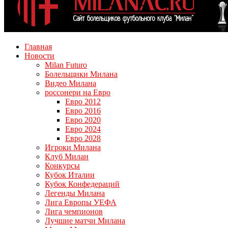
Главная
Новости
Milan Futuro
Болельщики Милана
Видео Милана
россонери на Евро
Евро 2012
Евро 2016
Евро 2020
Евро 2024
Евро 2028
Игроки Милана
Клуб Милан
Конкурсы
Кубок Италии
Кубок Конфедераций
Легенды Милана
Лига Европы УЕФА
Лига чемпионов
Лучшие матчи Милана