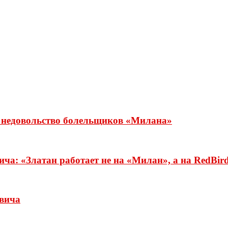
о недовольство болельщиков «Милана»
а: «Златан работает не на «Милан», а на RedBir
вича