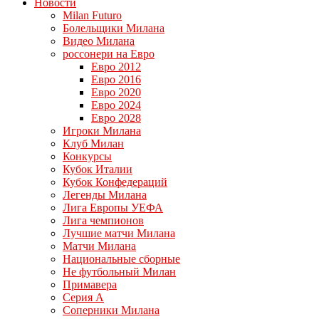
Новости
Milan Futuro
Болельщики Милана
Видео Милана
россонери на Евро
Евро 2012
Евро 2016
Евро 2020
Евро 2024
Евро 2028
Игроки Милана
Клуб Милан
Конкурсы
Кубок Италии
Кубок Конфедераций
Легенды Милана
Лига Европы УЕФА
Лига чемпионов
Лучшие матчи Милана
Матчи Милана
Национальные сборные
Не футбольный Милан
Примавера
Серия А
Соперники Милана