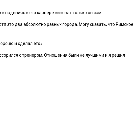
 падениях в его карьере виноват только он сам.
хотя это два абсолютно разных города. Могу сказать, что Римское
хорошо и сделал это»
оссорился с тренером. Отношения были не лучшими и я решил