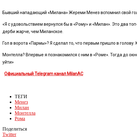
Бывший нападающий «Милана» Жереми Менез вспомнил свой гол в
«Я с удовольствием вернулся бы в «Рому» и «Милан». Это два топ-
дерби жарче, чем Миланское.
Гол в ворота «Пармы»? Я сделал то, что первым пришло в голову. 
Монтелла? Впервые я познакомился с ним в «Роме». Тогда до окн
уйти»
Официальный Telegram канал MilanAC
ТЕГИ
Менез
Милан
Монтелла
Рома
Поделиться
Twitter