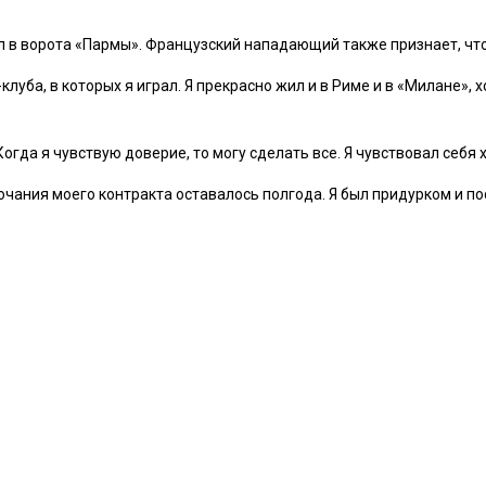
 ворота «Пармы». Французский нападающий также признает, что в
клуба, в которых я играл. Я прекрасно жил и в Риме и в «Милане», 
Когда я чувствую доверие, то могу сделать все. Я чувствовал себя 
очания моего контракта оставалось полгода. Я был придурком и п