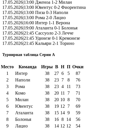
17.05.2026|13:00 Дженоа 1-2 Милан
17.05.2026|13:00 Ювентус 0-2 Фиорентина
17.05.2026|13:00 Пиза 0-3 Наполи
17.05.2026|13:00 Рома 2-0 Лацио
17.05.2026|16:00 Интер 1-1 Верона
17.05.2026|19:00 Аталанта 0-1 Болонья
17.05.2026|21:45 Сассуоло 2-3 Лечче
17.05.2026|21:45 Удинезе 0-1 Кремонезе
17.05.2026|21:45 Кальяри 2-1 Торино
Турнирная таблица Серии А
Место
Команда
Игры
В
Н
П
Очки
1
Интер
38
27
6
5
87
2
Наполи
38
23
7
8
76
3
Рома
38
23
4
11
73
4
Комо
38
20
11
7
71
5
Милан
38
20
10
8
70
6
Ювентус
38
19
12
7
69
7
Аталанта
38
15
14
9
59
8
Болонья
38
16
8
14
56
9
Лацио
38
14
12
12
54