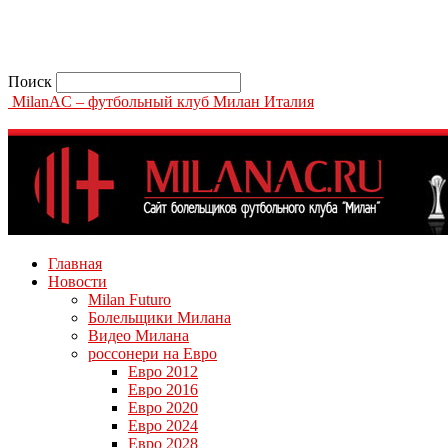
Поиск
MilanAC – футбольный клуб Милан Италия
Главная
Новости
Milan Futuro
Болельщики Милана
Видео Милана
россонери на Евро
Евро 2012
Евро 2016
Евро 2020
Евро 2024
Евро 2028