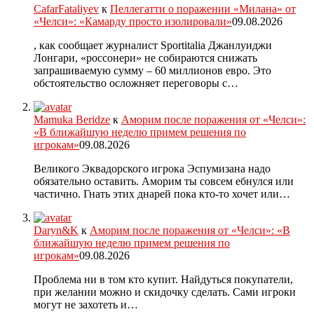
CafarFataliyev
к
Пеллегатти о поражении «Милана» от
«Челси»: «Камарду просто изолировали»
09.08.2026
, как сообщает журналист Sportitalia Джанлуиджи
Лонгари, «россонери» не собираются снижать
запрашиваемую сумму – 60 миллионов евро. Это
обстоятельство осложняет переговоры с…
Mamuka Beridze
к
Аморим после поражения от «Челси»:
«В ближайшую неделю примем решения по
игрокам»
09.08.2026
Великого Эквадорского игрока Эспумизана надо
обязательно оставить. Аморим ты совсем ебнулся или
частично. Гнать этих днарей пока кто-то хочет или…
Daryn&K
к
Аморим после поражения от «Челси»: «В
ближайшую неделю примем решения по
игрокам»
09.08.2026
Проблема ни в том кто купит. Найдуться покупатели,
при желании можно и скидочку сделать. Сами игроки
могут не захотеть и…