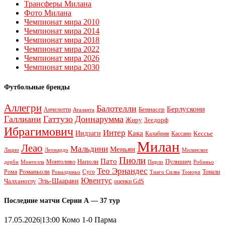
Трансферы Милана
Фото Милана
Чемпионат мира 2010
Чемпионат мира 2014
Чемпионат мира 2018
Чемпионат мира 2022
Чемпионат мира 2026
Чемпионат мира 2030
Футбольные бренды
Аллегри
Балотелли
Берлускони
Беннасер
Анчелотти
Аталанта
Галлиани
Гаттузо
Доннарумма
Жиру
Зеедорф
Ибрагимович
Интер
Кака
Индзаги
Кессье
Калабрия
Кассано
Милан
Леао
Мальдини
Меньян
Леонардо
Лацио
Миланское
Пиоли
Пато
Наполи
Монтоливо
Пулишич
Монтелла
Пирло
дерби
Робиньо
Тео Эрнандес
Рома
Романьоли
Сусо
Тонали
Роналдиньо
Тиаго Силва
Томори
Ювентус
Эль-Шаарави
Чалханоглу
оценки GdS
Последние матчи Серии А — 37 тур
17.05.2026|13:00 Комо 1-0 Парма