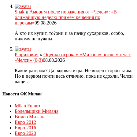
Snak
к
Аморим после поражения от «Челси»: «В
ближайшую неделю примем решения по
игрокам»
09.08.2026
А кто их купит, то?они и за пачку сухариков, особо,
никому не нужны
Рюрикович
к
Оценки игрокам «Милана» после матча с
«Челси» (0-3)
08.08.2026
Какои разгром? Да рядовая игра. Не видел второи таим.
Но в первом почти весь отлично, пока не сдохли. Челси
ваще…
Новости ФК Милан
Milan Futuro
Болельщики Милана
Видео Милана
Евро 2012
Евро 2016
Евро 2020