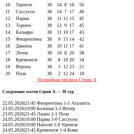
10
Удинезе
38
14
8
16
50
11
Сассуоло
38
14
7
17
49
12
Парма
38
11
12
15
45
13
Торино
38
12
9
17
45
14
Кальяри
38
11
10
17
43
15
Фиорентина
38
9
15
14
42
16
Дженоа
38
10
11
17
41
17
Лечче
38
10
8
20
38
18
Кремонезе
38
8
10
20
34
19
Верона
38
3
12
23
21
20
Пиза
38
2
12
24
18
Подробная таблица Серии А
Следующие матчи Серии А — 38 тур
22.05.2026|21:45 Фиорентина 1-1 Аталанта
23.05.2026|19:00 Болонья 3-3 Интер
23.05.2026|21:45 Лацио 2-1 Пиза
24.05.2026|16:00 Парма 1-0 Сассуоло
24.05.2026|19:00 Наполи 1-0 Удинезе
24.05.2026|21:45 Кремонезе 1-4 Комо