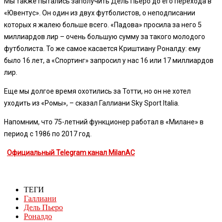
Мы также пытались заполучить Дель Пьеро до его перехода в
«Ювентус». Он один из двух футболистов, о неподписании
которых я жалею больше всего. «Падова» просила за него 5
миллиардов лир – очень большую сумму за такого молодого
футболиста. То же самое касается Криштиану Роналду: ему
было 16 лет, а «Спортинг» запросил у нас 16 или 17 миллиардов
лир.
Еще мы долгое время охотились за Тотти, но он не хотел
уходить из «Ромы», – сказал Галлиани Sky Sport Italia.
Напомним, что 75-летний функционер работал в «Милане» в
период с 1986 по 2017 год.
Официальный Telegram канал MilanAC
ТЕГИ
Галлиани
Дель Пьеро
Роналдо