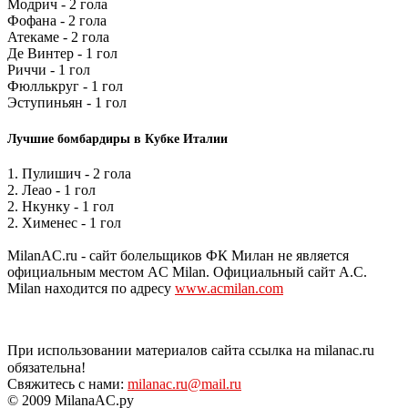
Модрич - 2 гола
Фофана - 2 гола
Атекаме - 2 гола
Де Винтер - 1 гол
Риччи - 1 гол
Фюллькруг - 1 гол
Эступиньян - 1 гол
Лучшие бомбардиры в Кубке Италии
1. Пулишич - 2 гола
2. Леао - 1 гол
2. Нкунку - 1 гол
2. Хименес - 1 гол
MilanAC.ru - сайт болельщиков ФК Милан не является
официальным местом AC Milan. Официальный сайт A.C.
Milan находится по адресу
www.acmilan.com
При использовании материалов сайта ссылка на milanac.ru
обязательна!
Свяжитесь с нами:
milanac.ru@mail.ru
© 2009 MilanaAC.ру