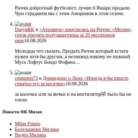
Риччи добротный футболист, лучше б Яшари продали.
Чую страданем мы с этим Аморимом в этом сезоне.
Daryn&K
к
«Аталанта» нацелилась на Риччи: «Милан»
готов продать полузащитника за 20 миллионов
евро
10.08.2026
Молодцы что сказать. Продать Риччи который кстати
нужен хотя бы другим, а неликвид никому не нужный
Муса Лофтус Бондо Фофана…
centurion73
к
Донандони о Леао: «Иногда я бы просто
схватил его за косички»
10.08.2026
за косички или за яички и на вентилятор🤣 было бы не
плохо
Новости ФК Милан
Milan Futuro
Болельщики Милана
Видео Милана