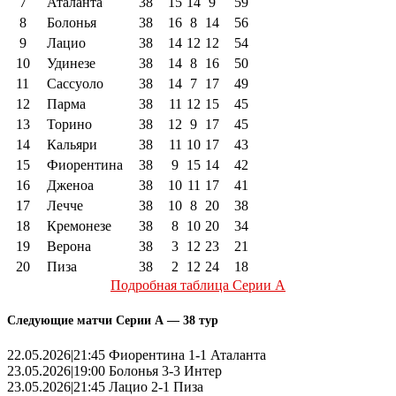
7
Аталанта
38
15
14
9
59
8
Болонья
38
16
8
14
56
9
Лацио
38
14
12
12
54
10
Удинезе
38
14
8
16
50
11
Сассуоло
38
14
7
17
49
12
Парма
38
11
12
15
45
13
Торино
38
12
9
17
45
14
Кальяри
38
11
10
17
43
15
Фиорентина
38
9
15
14
42
16
Дженоа
38
10
11
17
41
17
Лечче
38
10
8
20
38
18
Кремонезе
38
8
10
20
34
19
Верона
38
3
12
23
21
20
Пиза
38
2
12
24
18
Подробная таблица Серии А
Следующие матчи Серии А — 38 тур
22.05.2026|21:45 Фиорентина 1-1 Аталанта
23.05.2026|19:00 Болонья 3-3 Интер
23.05.2026|21:45 Лацио 2-1 Пиза