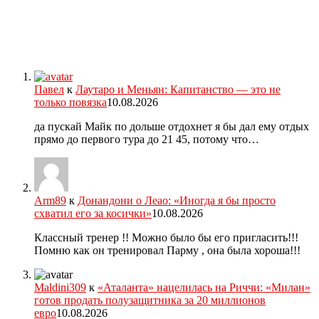
Павел
к
Лаутаро и Меньян: Капитанство — это не
только повязка
10.08.2026
да пускай Майк по дольше отдохнет я бы дал ему отдых
прямо до первого тура до 21 45, потому что…
Arm89
к
Донандони о Леао: «Иногда я бы просто
схватил его за косички»
10.08.2026
Классный тренер !! Можно было бы его пригласить!!!
Помню как он тренировал Парму , она была хороша!!!
Maldini309
к
«Аталанта» нацелилась на Риччи: «Милан»
готов продать полузащитника за 20 миллионов
евро
10.08.2026