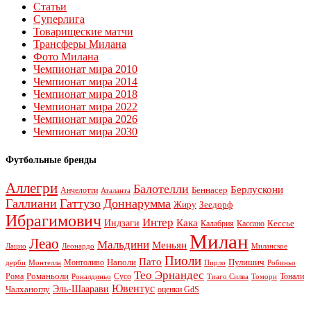
Статьи
Суперлига
Товарищеские матчи
Трансферы Милана
Фото Милана
Чемпионат мира 2010
Чемпионат мира 2014
Чемпионат мира 2018
Чемпионат мира 2022
Чемпионат мира 2026
Чемпионат мира 2030
Футбольные бренды
Аллегри
Балотелли
Берлускони
Беннасер
Анчелотти
Аталанта
Галлиани
Гаттузо
Доннарумма
Жиру
Зеедорф
Ибрагимович
Интер
Кака
Индзаги
Кессье
Калабрия
Кассано
Милан
Леао
Мальдини
Меньян
Леонардо
Лацио
Миланское
Пиоли
Пато
Наполи
Монтоливо
Пулишич
Монтелла
Пирло
дерби
Робиньо
Тео Эрнандес
Рома
Романьоли
Сусо
Тонали
Роналдиньо
Тиаго Силва
Томори
Ювентус
Эль-Шаарави
Чалханоглу
оценки GdS