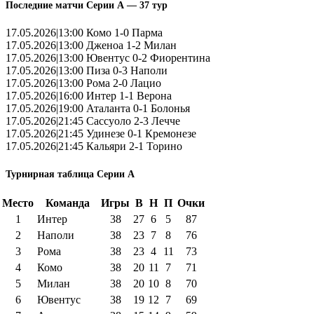
Последние матчи Серии А — 37 тур
17.05.2026|13:00 Комо 1-0 Парма
17.05.2026|13:00 Дженоа 1-2 Милан
17.05.2026|13:00 Ювентус 0-2 Фиорентина
17.05.2026|13:00 Пиза 0-3 Наполи
17.05.2026|13:00 Рома 2-0 Лацио
17.05.2026|16:00 Интер 1-1 Верона
17.05.2026|19:00 Аталанта 0-1 Болонья
17.05.2026|21:45 Сассуоло 2-3 Лечче
17.05.2026|21:45 Удинезе 0-1 Кремонезе
17.05.2026|21:45 Кальяри 2-1 Торино
Турнирная таблица Серии А
Место
Команда
Игры
В
Н
П
Очки
1
Интер
38
27
6
5
87
2
Наполи
38
23
7
8
76
3
Рома
38
23
4
11
73
4
Комо
38
20
11
7
71
5
Милан
38
20
10
8
70
6
Ювентус
38
19
12
7
69