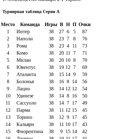
Турнирная таблица Серии А
Место
Команда
Игры
В
Н
П
Очки
1
Интер
38
27
6
5
87
2
Наполи
38
23
7
8
76
3
Рома
38
23
4
11
73
4
Комо
38
20
11
7
71
5
Милан
38
20
10
8
70
6
Ювентус
38
19
12
7
69
7
Аталанта
38
15
14
9
59
8
Болонья
38
16
8
14
56
9
Лацио
38
14
12
12
54
10
Удинезе
38
14
8
16
50
11
Сассуоло
38
14
7
17
49
12
Парма
38
11
12
15
45
13
Торино
38
12
9
17
45
14
Кальяри
38
11
10
17
43
15
Фиорентина
38
9
15
14
42
16
Дженоа
38
10
11
17
41