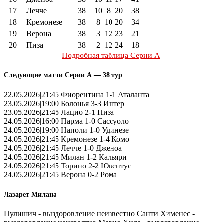
17
Лечче
38
10
8
20
38
18
Кремонезе
38
8
10
20
34
19
Верона
38
3
12
23
21
20
Пиза
38
2
12
24
18
Подробная таблица Серии А
Следующие матчи Серии А — 38 тур
22.05.2026|21:45 Фиорентина 1-1 Аталанта
23.05.2026|19:00 Болонья 3-3 Интер
23.05.2026|21:45 Лацио 2-1 Пиза
24.05.2026|16:00 Парма 1-0 Сассуоло
24.05.2026|19:00 Наполи 1-0 Удинезе
24.05.2026|21:45 Кремонезе 1-4 Комо
24.05.2026|21:45 Лечче 1-0 Дженоа
24.05.2026|21:45 Милан 1-2 Кальяри
24.05.2026|21:45 Торино 2-2 Ювентус
24.05.2026|21:45 Верона 0-2 Рома
Лазарет Милана
Пулишич - выздоровление неизвестно Санти Хименес -