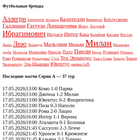
Футбольные бренды
Аллегри
Балотелли
Берлускони
Беннасер
Анчелотти
Аталанта
Галлиани
Гаттузо
Доннарумма
Жиру
Зеедорф
Ибрагимович
Интер
Кака
Индзаги
Кессье
Калабрия
Кассано
Милан
Леао
Мальдини
Меньян
Леонардо
Лацио
Миланское
Пиоли
Пато
Наполи
Монтоливо
Пулишич
Монтелла
Пирло
дерби
Робиньо
Тео Эрнандес
Рома
Романьоли
Сусо
Тонали
Роналдиньо
Тиаго Силва
Томори
Ювентус
Эль-Шаарави
Чалханоглу
оценки GdS
Последние матчи Серии А — 37 тур
17.05.2026|13:00 Комо 1-0 Парма
17.05.2026|13:00 Дженоа 1-2 Милан
17.05.2026|13:00 Ювентус 0-2 Фиорентина
17.05.2026|13:00 Пиза 0-3 Наполи
17.05.2026|13:00 Рома 2-0 Лацио
17.05.2026|16:00 Интер 1-1 Верона
17.05.2026|19:00 Аталанта 0-1 Болонья
17.05.2026|21:45 Сассуоло 2-3 Лечче
17.05.2026|21:45 Удинезе 0-1 Кремонезе
17.05.2026|21:45 Кальяри 2-1 Торино