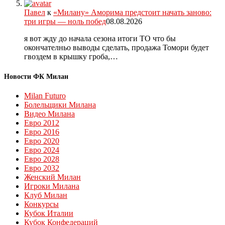
Павел
к
«Милану» Аморима предстоит начать заново:
три игры — ноль побед
08.08.2026
я вот жду до начала сезона итоги ТО что бы
окончателньо выводы сделать, продажа Томори будет
гвоздем в крышку гроба,…
Новости ФК Милан
Milan Futuro
Болельщики Милана
Видео Милана
Евро 2012
Евро 2016
Евро 2020
Евро 2024
Евро 2028
Евро 2032
Женский Милан
Игроки Милана
Клуб Милан
Конкурсы
Кубок Италии
Кубок Конфедераций