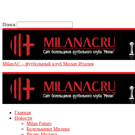
Поиск
MilanAC – футбольный клуб Милан Италия
Главная
Новости
Milan Futuro
Болельщики Милана
Видео Милана