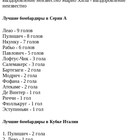
выздоровление неизвестно Марио Хила - выздоровление
неизвестно
Лучшие бомбардиры в Серии А
Леао - 9 голов
Пулишич - 8 голов
Нкунку - 7 голов
Рабьо - 6 голов
Павлович - 5 голов
Лофтус-Чик - 3 гола
Салемакерс - 3 гола
Бартезаги - 2 гола
Модрич - 2 гола
Фофана - 2 гола
Атекаме - 2 гола
Де Винтер - 1 гол
Риччи - 1 гол
Фюллькруг - 1 гол
Эступиньян - 1 гол
Лучшие бомбардиры в Кубке Италии
1. Пулишич - 2 гола
2. Леао - 1 гол