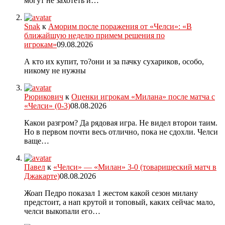
могут не захотеть и…
Snak
к
Аморим после поражения от «Челси»: «В
ближайшую неделю примем решения по
игрокам»
09.08.2026
А кто их купит, то?они и за пачку сухариков, особо,
никому не нужны
Рюрикович
к
Оценки игрокам «Милана» после матча с
«Челси» (0-3)
08.08.2026
Какои разгром? Да рядовая игра. Не видел второи таим.
Но в первом почти весь отлично, пока не сдохли. Челси
ваще…
Павел
к
«Челси» — «Милан» 3-0 (товарищеский матч в
Джакарте)
08.08.2026
Жоап Педро показал 1 жестом какой сезон милану
предстоит, а нап крутой и топовый, каких сейчас мало,
челси выкопали его…