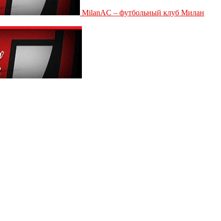
MilanAC – футбольный клуб Милан