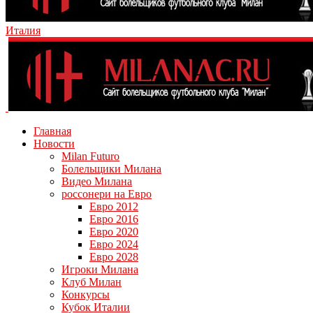
Италия
Главная
Новости
Milan Futuro
Болельщики Милана
Видео Милана
россонери на Евро
Евро 2012
Евро 2016
Евро 2020
Евро 2024
Евро 2028
Игроки Милана
Клуб Милан
Конкурсы
Кубок Италии