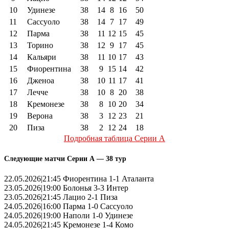
10
Удинезе
38
14
8
16
50
11
Сассуоло
38
14
7
17
49
12
Парма
38
11
12
15
45
13
Торино
38
12
9
17
45
14
Кальяри
38
11
10
17
43
15
Фиорентина
38
9
15
14
42
16
Дженоа
38
10
11
17
41
17
Лечче
38
10
8
20
38
18
Кремонезе
38
8
10
20
34
19
Верона
38
3
12
23
21
20
Пиза
38
2
12
24
18
Подробная таблица Серии А
Следующие матчи Серии А — 38 тур
22.05.2026|21:45 Фиорентина 1-1 Аталанта
23.05.2026|19:00 Болонья 3-3 Интер
23.05.2026|21:45 Лацио 2-1 Пиза
24.05.2026|16:00 Парма 1-0 Сассуоло
24.05.2026|19:00 Наполи 1-0 Удинезе
24.05.2026|21:45 Кремонезе 1-4 Комо