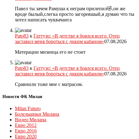
Павел ты зачем Рамуша к неграм прилепил🤣,он же
вроде былый,слегка просто загоревшый,я думаю что ты
хотел написать чуквачанга
Pato83
к
Гаттузо: «В детстве я боялся всего. Отец
заставил меня бороться с диким кабаном»
07.08.2026
Матерации мизинца его не стоит
Pato83
к
Гаттузо: «В детстве я боялся всего. Отец
заставил меня бороться с диким кабаном»
07.08.2026
Сравнили тоже мне с матрасом.
Новости ФК Милан
Milan Futuro
Болельщики Милана
Видео Милана
Евро 2012
Евро 2016
Евро 2020