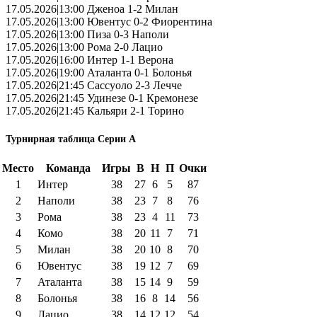
17.05.2026|13:00 Дженоа 1-2 Милан
17.05.2026|13:00 Ювентус 0-2 Фиорентина
17.05.2026|13:00 Пиза 0-3 Наполи
17.05.2026|13:00 Рома 2-0 Лацио
17.05.2026|16:00 Интер 1-1 Верона
17.05.2026|19:00 Аталанта 0-1 Болонья
17.05.2026|21:45 Сассуоло 2-3 Лечче
17.05.2026|21:45 Удинезе 0-1 Кремонезе
17.05.2026|21:45 Кальяри 2-1 Торино
Турнирная таблица Серии А
Место
Команда
Игры
В
Н
П
Очки
1
Интер
38
27
6
5
87
2
Наполи
38
23
7
8
76
3
Рома
38
23
4
11
73
4
Комо
38
20
11
7
71
5
Милан
38
20
10
8
70
6
Ювентус
38
19
12
7
69
7
Аталанта
38
15
14
9
59
8
Болонья
38
16
8
14
56
9
Лацио
38
14
12
12
54