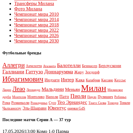
Трансферы Милана
Фото Милана
Чемпионат мира 2010
Чемпионат мира 2014
Чемпионат мира 2018
Чемпионат мира 2022
Чемпионат мира 2026
Чемпионат мира 2030
Футбольные бренды
Аллегри
Балотелли
Берлускони
Беннасер
Анчелотти
Аталанта
Галлиани
Гаттузо
Доннарумма
Жиру
Зеедорф
Ибрагимович
Интер
Кака
Индзаги
Кессье
Калабрия
Кассано
Милан
Леао
Мальдини
Меньян
Леонардо
Лацио
Миланское
Пиоли
Пато
Наполи
Монтоливо
Пулишич
Монтелла
Пирло
дерби
Робиньо
Тео Эрнандес
Рома
Романьоли
Сусо
Тонали
Роналдиньо
Тиаго Силва
Томори
Ювентус
Эль-Шаарави
Чалханоглу
оценки GdS
Последние матчи Серии А — 37 тур
17.05.2026|13:00 Комо 1-0 Парма