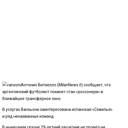
Антонио Витиелло (MilanNews.it) сообщает, что
аргентинский футболист покинет стан «россонери» в
ближайшее трансферное окно.
В услугах Ванхьони заинтересована испанская «Севилья»
и ряд неназванных команд.
В нынешнем сезоне 29-летний защитник не провёл ни