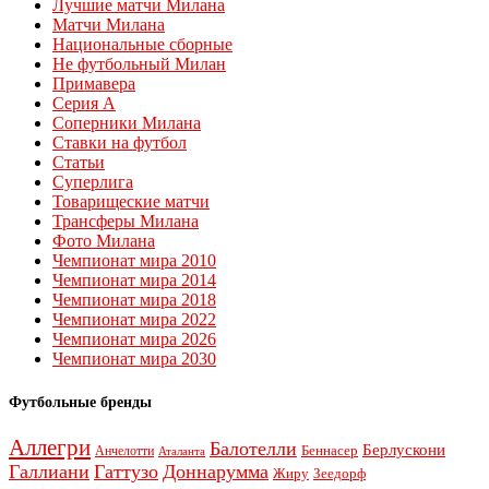
Лучшие матчи Милана
Матчи Милана
Национальные сборные
Не футбольный Милан
Примавера
Серия А
Соперники Милана
Ставки на футбол
Статьи
Суперлига
Товарищеские матчи
Трансферы Милана
Фото Милана
Чемпионат мира 2010
Чемпионат мира 2014
Чемпионат мира 2018
Чемпионат мира 2022
Чемпионат мира 2026
Чемпионат мира 2030
Футбольные бренды
Аллегри
Балотелли
Берлускони
Беннасер
Анчелотти
Аталанта
Галлиани
Гаттузо
Доннарумма
Жиру
Зеедорф