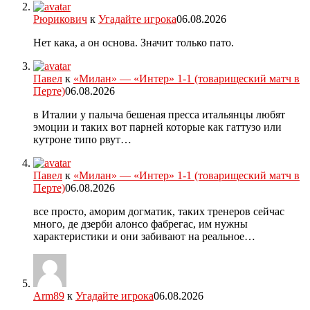
Рюрикович
к
Угадайте игрока
06.08.2026
Нет кака, а он основа. Значит только пато.
Павел
к
«Милан» — «Интер» 1-1 (товарищеский матч в
Перте)
06.08.2026
в Италии у палыча бешеная пресса итальянцы любят
эмоции и таких вот парней которые как гаттузо или
кутроне типо рвут…
Павел
к
«Милан» — «Интер» 1-1 (товарищеский матч в
Перте)
06.08.2026
все просто, аморим догматик, таких тренеров сейчас
много, де дзерби алонсо фабрегас, им нужны
характеристики и они забивают на реальное…
Arm89
к
Угадайте игрока
06.08.2026