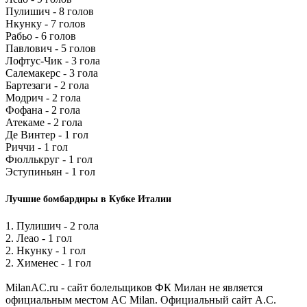
Пулишич - 8 голов
Нкунку - 7 голов
Рабьо - 6 голов
Павлович - 5 голов
Лофтус-Чик - 3 гола
Салемакерс - 3 гола
Бартезаги - 2 гола
Модрич - 2 гола
Фофана - 2 гола
Атекаме - 2 гола
Де Винтер - 1 гол
Риччи - 1 гол
Фюллькруг - 1 гол
Эступиньян - 1 гол
Лучшие бомбардиры в Кубке Италии
1. Пулишич - 2 гола
2. Леао - 1 гол
2. Нкунку - 1 гол
2. Хименес - 1 гол
MilanAC.ru - сайт болельщиков ФК Милан не является
официальным местом AC Milan. Официальный сайт A.C.