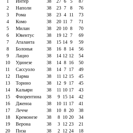
1
Интер
38
27
6
5
87
2
Наполи
38
23
7
8
76
3
Рома
38
23
4
11
73
4
Комо
38
20
11
7
71
5
Милан
38
20
10
8
70
6
Ювентус
38
19
12
7
69
7
Аталанта
38
15
14
9
59
8
Болонья
38
16
8
14
56
9
Лацио
38
14
12
12
54
10
Удинезе
38
14
8
16
50
11
Сассуоло
38
14
7
17
49
12
Парма
38
11
12
15
45
13
Торино
38
12
9
17
45
14
Кальяри
38
11
10
17
43
15
Фиорентина
38
9
15
14
42
16
Дженоа
38
10
11
17
41
17
Лечче
38
10
8
20
38
18
Кремонезе
38
8
10
20
34
19
Верона
38
3
12
23
21
20
Пиза
38
2
12
24
18