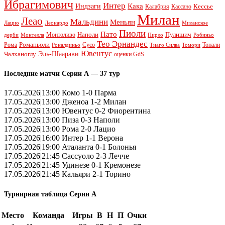
Ибрагимович
Интер
Кака
Индзаги
Кессье
Калабрия
Кассано
Милан
Леао
Мальдини
Меньян
Леонардо
Лацио
Миланское
Пиоли
Пато
Наполи
Монтоливо
Пулишич
Монтелла
Пирло
дерби
Робиньо
Тео Эрнандес
Рома
Романьоли
Сусо
Тонали
Роналдиньо
Тиаго Силва
Томори
Ювентус
Эль-Шаарави
Чалханоглу
оценки GdS
Последние матчи Серии А — 37 тур
17.05.2026|13:00 Комо 1-0 Парма
17.05.2026|13:00 Дженоа 1-2 Милан
17.05.2026|13:00 Ювентус 0-2 Фиорентина
17.05.2026|13:00 Пиза 0-3 Наполи
17.05.2026|13:00 Рома 2-0 Лацио
17.05.2026|16:00 Интер 1-1 Верона
17.05.2026|19:00 Аталанта 0-1 Болонья
17.05.2026|21:45 Сассуоло 2-3 Лечче
17.05.2026|21:45 Удинезе 0-1 Кремонезе
17.05.2026|21:45 Кальяри 2-1 Торино
Турнирная таблица Серии А
Место
Команда
Игры
В
Н
П
Очки