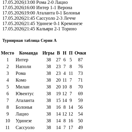
17.05.2026|13:00 Рома 2-0 Лацио
17.05.2026|16:00 Интер 1-1 Верона
17.05.2026|19:00 Аталанта 0-1 Болонья
17.05.2026|21:45 Сассуоло 2-3 Лечче
17.05.2026|21:45 Удинезе 0-1 Кремонезе
17.05.2026|21:45 Кальяри 2-1 Торино
Турнирная таблица Серии А
Место
Команда
Игры
В
Н
П
Очки
1
Интер
38
27
6
5
87
2
Наполи
38
23
7
8
76
3
Рома
38
23
4
11
73
4
Комо
38
20
11
7
71
5
Милан
38
20
10
8
70
6
Ювентус
38
19
12
7
69
7
Аталанта
38
15
14
9
59
8
Болонья
38
16
8
14
56
9
Лацио
38
14
12
12
54
10
Удинезе
38
14
8
16
50
11
Сассуоло
38
14
7
17
49