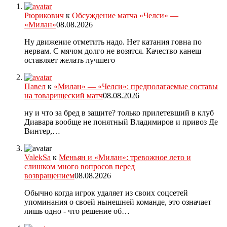
Рюрикович
к
Обсуждение матча «Челси» —
«Милан»
08.08.2026
Ну движение отметить надо. Нет катания говна по
нервам. С мячом долго не возятся. Качество канеш
оставляет желать лучшего
Павел
к
«Милан» — «Челси»: предполагаемые составы
на товарищеский матч
08.08.2026
ну и что за бред в защите? только прилетевший в клуб
Диавара вообще не понятный Владимиров и привоз Де
Винтер,…
ValekSa
к
Меньян и «Милан»: тревожное лето и
слишком много вопросов перед
возвращением
08.08.2026
Обычно когда игрок удаляет из своих соцсетей
упоминания о своей нынешней команде, это означает
лишь одно - что решение об…