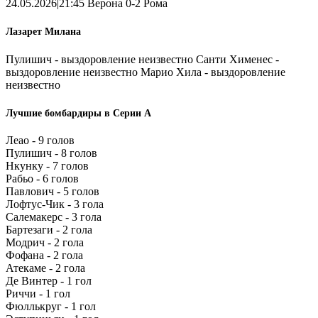
24.05.2026|21:45 Верона 0-2 Рома
Лазарет Милана
Пулишич - выздоровление неизвестно Санти Хименес -
выздоровление неизвестно Марио Хила - выздоровление
неизвестно
Лучшие бомбардиры в Серии А
Леао - 9 голов
Пулишич - 8 голов
Нкунку - 7 голов
Рабьо - 6 голов
Павлович - 5 голов
Лофтус-Чик - 3 гола
Салемакерс - 3 гола
Бартезаги - 2 гола
Модрич - 2 гола
Фофана - 2 гола
Атекаме - 2 гола
Де Винтер - 1 гол
Риччи - 1 гол
Фюллькруг - 1 гол