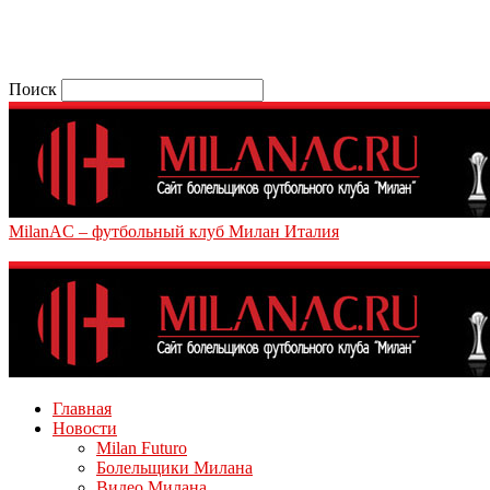
Поиск
MilanAC – футбольный клуб Милан Италия
Главная
Новости
Milan Futuro
Болельщики Милана
Видео Милана