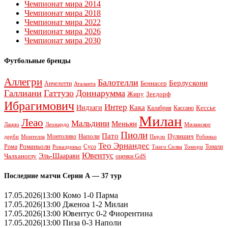
Чемпионат мира 2014
Чемпионат мира 2018
Чемпионат мира 2022
Чемпионат мира 2026
Чемпионат мира 2030
Футбольные бренды
Аллегри
Балотелли
Берлускони
Беннасер
Анчелотти
Аталанта
Галлиани
Гаттузо
Доннарумма
Жиру
Зеедорф
Ибрагимович
Интер
Кака
Индзаги
Кессье
Калабрия
Кассано
Милан
Леао
Мальдини
Меньян
Леонардо
Лацио
Миланское
Пиоли
Пато
Наполи
Монтоливо
Пулишич
Монтелла
Пирло
дерби
Робиньо
Тео Эрнандес
Рома
Романьоли
Сусо
Тонали
Роналдиньо
Тиаго Силва
Томори
Ювентус
Эль-Шаарави
Чалханоглу
оценки GdS
Последние матчи Серии А — 37 тур
17.05.2026|13:00 Комо 1-0 Парма
17.05.2026|13:00 Дженоа 1-2 Милан
17.05.2026|13:00 Ювентус 0-2 Фиорентина
17.05.2026|13:00 Пиза 0-3 Наполи