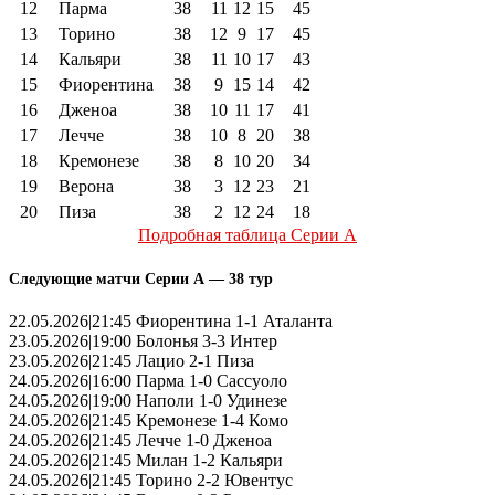
12
Парма
38
11
12
15
45
13
Торино
38
12
9
17
45
14
Кальяри
38
11
10
17
43
15
Фиорентина
38
9
15
14
42
16
Дженоа
38
10
11
17
41
17
Лечче
38
10
8
20
38
18
Кремонезе
38
8
10
20
34
19
Верона
38
3
12
23
21
20
Пиза
38
2
12
24
18
Подробная таблица Серии А
Следующие матчи Серии А — 38 тур
22.05.2026|21:45 Фиорентина 1-1 Аталанта
23.05.2026|19:00 Болонья 3-3 Интер
23.05.2026|21:45 Лацио 2-1 Пиза
24.05.2026|16:00 Парма 1-0 Сассуоло
24.05.2026|19:00 Наполи 1-0 Удинезе
24.05.2026|21:45 Кремонезе 1-4 Комо
24.05.2026|21:45 Лечче 1-0 Дженоа
24.05.2026|21:45 Милан 1-2 Кальяри
24.05.2026|21:45 Торино 2-2 Ювентус