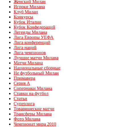
Женский Милан
Игроки Милана
Клуб Милан
Конкурсы
Кубок Италии
Кубок Конфедераций
Легенды Милана
Лига Европы УЕФА
Лига конференций
Лига наций
Лига чемпионов
Лучшие матчи Милана
Матчи Милана
Национальные сборные
Не футбольный Милан
Примавера
Серия А
Соперники Милана
Ставки на футбол
Статьи
Суперлига
Товарищеские матчи
Трансферы Милана
Фото Милана
Чемпионат мира 2010