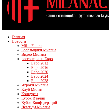
Главная
Новости
Milan Futuro
Болельщики Милана
Видео Милана
россонери на Евро
Евро 2012
Евро 2016
Евро 2020
Евро 2024
Евро 2028
Игроки Милана
Клуб Милан
Конкурсы
Кубок Италии
Кубок Конфедераций
Легенды Милана