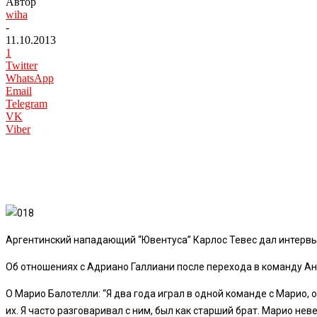
Автор
wiha
-
11.10.2013
1
Twitter
WhatsApp
Email
Telegram
VK
Viber
Аргентинский нападающий “Ювентуса” Карлос Тевес дал интервью
Об отношениях с Адриано Галлиани после перехода в команду Ант
О Марио Балотелли: “Я два года играл в одной команде с Марио,
их. Я часто разговаривал с ним, был как старший брат. Марио не