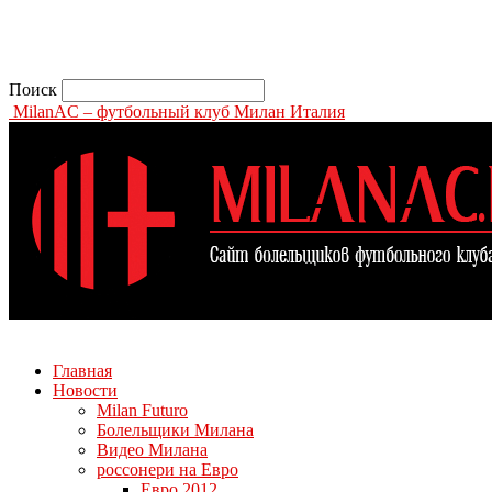
Поиск
MilanAC – футбольный клуб Милан Италия
Главная
Новости
Milan Futuro
Болельщики Милана
Видео Милана
россонери на Евро
Евро 2012