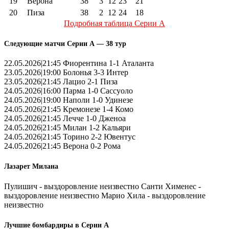
19
Верона
38
3
12
23
21
20
Пиза
38
2
12
24
18
Подробная таблица Серии А
Следующие матчи Серии А — 38 тур
22.05.2026|21:45 Фиорентина 1-1 Аталанта
23.05.2026|19:00 Болонья 3-3 Интер
23.05.2026|21:45 Лацио 2-1 Пиза
24.05.2026|16:00 Парма 1-0 Сассуоло
24.05.2026|19:00 Наполи 1-0 Удинезе
24.05.2026|21:45 Кремонезе 1-4 Комо
24.05.2026|21:45 Лечче 1-0 Дженоа
24.05.2026|21:45 Милан 1-2 Кальяри
24.05.2026|21:45 Торино 2-2 Ювентус
24.05.2026|21:45 Верона 0-2 Рома
Лазарет Милана
Пулишич - выздоровление неизвестно Санти Хименес -
выздоровление неизвестно Марио Хила - выздоровление
неизвестно
Лучшие бомбардиры в Серии А