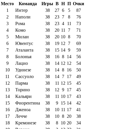
Место
Команда
Игры
В
Н
П
Очки
1
Интер
38
27
6
5
87
2
Наполи
38
23
7
8
76
3
Рома
38
23
4
11
73
4
Комо
38
20
11
7
71
5
Милан
38
20
10
8
70
6
Ювентус
38
19
12
7
69
7
Аталанта
38
15
14
9
59
8
Болонья
38
16
8
14
56
9
Лацио
38
14
12
12
54
10
Удинезе
38
14
8
16
50
11
Сассуоло
38
14
7
17
49
12
Парма
38
11
12
15
45
13
Торино
38
12
9
17
45
14
Кальяри
38
11
10
17
43
15
Фиорентина
38
9
15
14
42
16
Дженоа
38
10
11
17
41
17
Лечче
38
10
8
20
38
18
Кремонезе
38
8
10
20
34