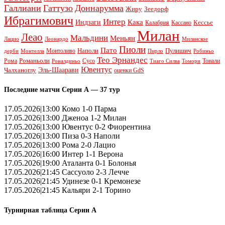
Галлиани
Гаттузо
Доннарумма
Жиру
Зеедорф
Ибрагимович
Интер
Кака
Индзаги
Кессье
Калабрия
Кассано
Милан
Леао
Мальдини
Меньян
Леонардо
Лацио
Миланское
Пиоли
Пато
Наполи
Монтоливо
Пулишич
Монтелла
Пирло
дерби
Робиньо
Тео Эрнандес
Рома
Романьоли
Сусо
Тонали
Роналдиньо
Тиаго Силва
Томори
Ювентус
Эль-Шаарави
Чалханоглу
оценки GdS
Последние матчи Серии А — 37 тур
17.05.2026|13:00 Комо 1-0 Парма
17.05.2026|13:00 Дженоа 1-2 Милан
17.05.2026|13:00 Ювентус 0-2 Фиорентина
17.05.2026|13:00 Пиза 0-3 Наполи
17.05.2026|13:00 Рома 2-0 Лацио
17.05.2026|16:00 Интер 1-1 Верона
17.05.2026|19:00 Аталанта 0-1 Болонья
17.05.2026|21:45 Сассуоло 2-3 Лечче
17.05.2026|21:45 Удинезе 0-1 Кремонезе
17.05.2026|21:45 Кальяри 2-1 Торино
Турнирная таблица Серии А