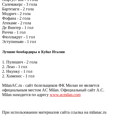
Салемакерс - 3 гола
Бартезаги - 2 гола
Модрич - 2 гола
Фофана - 2 гола
Атекаме - 2 гола
Де Винтер - 1 гол
Риччи - 1 гол
Фюллькруг - 1 гол
Эступиньян - 1 гол
Лучшие бомбардиры в Кубке Италии
1. Пулишич - 2 гола
2. Леао - 1 гол
2. Нкунку - 1 гол
2. Хименес - 1 гол
MilanAC.ru - сайт болельщиков ФК Милан не является
официальным местом AC Milan. Официальный сайт A.C.
Milan находится по адресу
www.acmilan.com
При использовании материалов сайта ссылка на milanac.ru