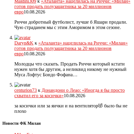
Maldini309
к
«Аталанта» нацелилась на Риччи: «Милан»
готов продать полузащитника за 20 миллионов
евро
10.08.2026
Риччи добротный футболист, лучше б Яшари продали.
Чую страданем мы с этим Аморимом в этом сезоне.
Daryn&K
к
«Аталанта» нацелилась на Риччи: «Милан»
готов продать полузащитника за 20 миллионов
евро
10.08.2026
Молодцы что сказать. Продать Риччи который кстати
нужен хотя бы другим, а неликвид никому не нужный
Муса Лофтус Бондо Фофана…
centurion73
к
Донандони о Леао: «Иногда я бы просто
схватил его за косички»
10.08.2026
за косички или за яички и на вентилятор🤣 было бы не
плохо
Новости ФК Милан