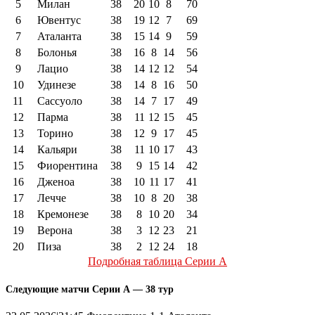
5
Милан
38
20
10
8
70
6
Ювентус
38
19
12
7
69
7
Аталанта
38
15
14
9
59
8
Болонья
38
16
8
14
56
9
Лацио
38
14
12
12
54
10
Удинезе
38
14
8
16
50
11
Сассуоло
38
14
7
17
49
12
Парма
38
11
12
15
45
13
Торино
38
12
9
17
45
14
Кальяри
38
11
10
17
43
15
Фиорентина
38
9
15
14
42
16
Дженоа
38
10
11
17
41
17
Лечче
38
10
8
20
38
18
Кремонезе
38
8
10
20
34
19
Верона
38
3
12
23
21
20
Пиза
38
2
12
24
18
Подробная таблица Серии А
Следующие матчи Серии А — 38 тур