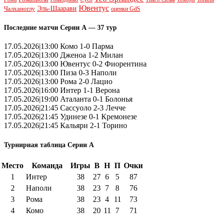
Ювентус
Эль-Шаарави
Чалханоглу
оценки GdS
Последние матчи Серии А — 37 тур
17.05.2026|13:00 Комо 1-0 Парма
17.05.2026|13:00 Дженоа 1-2 Милан
17.05.2026|13:00 Ювентус 0-2 Фиорентина
17.05.2026|13:00 Пиза 0-3 Наполи
17.05.2026|13:00 Рома 2-0 Лацио
17.05.2026|16:00 Интер 1-1 Верона
17.05.2026|19:00 Аталанта 0-1 Болонья
17.05.2026|21:45 Сассуоло 2-3 Лечче
17.05.2026|21:45 Удинезе 0-1 Кремонезе
17.05.2026|21:45 Кальяри 2-1 Торино
Турнирная таблица Серии А
Место
Команда
Игры
В
Н
П
Очки
1
Интер
38
27
6
5
87
2
Наполи
38
23
7
8
76
3
Рома
38
23
4
11
73
4
Комо
38
20
11
7
71