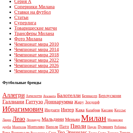
Серия А
Соперники Милана
Ставки на футбол
Статьи
Суперлига
Товарищеские матчи
Трансферы Милана
Фото Милана
Чемпионат мира 2010
Чемпионат мира 2014
Чемпионат мира 2018
Чемпионат мира 2022
Чемпионат мира 2026
Чемпионат мира 2030
Футбольные бренды
Аллегри
Балотелли
Берлускони
Беннасер
Анчелотти
Аталанта
Галлиани
Гаттузо
Доннарумма
Жиру
Зеедорф
Ибрагимович
Интер
Кака
Индзаги
Кессье
Калабрия
Кассано
Милан
Леао
Мальдини
Меньян
Леонардо
Лацио
Миланское
Пиоли
Пато
Наполи
Монтоливо
Пулишич
Монтелла
Пирло
дерби
Робиньо
Тео Эрнандес
Рома
Романьоли
Сусо
Тонали
Роналдиньо
Тиаго Силва
Томори