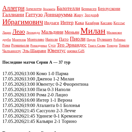
Аллегри
Балотелли
Берлускони
Беннасер
Анчелотти
Аталанта
Галлиани
Гаттузо
Доннарумма
Жиру
Зеедорф
Ибрагимович
Интер
Кака
Индзаги
Кессье
Калабрия
Кассано
Милан
Леао
Мальдини
Меньян
Леонардо
Лацио
Миланское
Пиоли
Пато
Наполи
Монтоливо
Пулишич
Монтелла
Пирло
дерби
Робиньо
Тео Эрнандес
Рома
Романьоли
Сусо
Тонали
Роналдиньо
Тиаго Силва
Томори
Ювентус
Эль-Шаарави
Чалханоглу
оценки GdS
Последние матчи Серии А — 37 тур
17.05.2026|13:00 Комо 1-0 Парма
17.05.2026|13:00 Дженоа 1-2 Милан
17.05.2026|13:00 Ювентус 0-2 Фиорентина
17.05.2026|13:00 Пиза 0-3 Наполи
17.05.2026|13:00 Рома 2-0 Лацио
17.05.2026|16:00 Интер 1-1 Верона
17.05.2026|19:00 Аталанта 0-1 Болонья
17.05.2026|21:45 Сассуоло 2-3 Лечче
17.05.2026|21:45 Удинезе 0-1 Кремонезе
17.05.2026|21:45 Кальяри 2-1 Торино