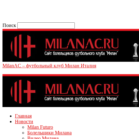
Поиск
MilanAC – футбольный клуб Милан Италия
Главная
Новости
Milan Futuro
Болельщики Милана
Видео Милана