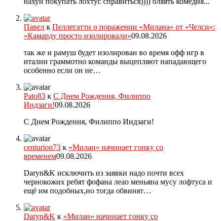
нахуй покупать лохтус справиться)))) бляять комедия...
Павел
к
Пеллегатти о поражении «Милана» от «Челси»:
«Камарду просто изолировали»
09.08.2026
так же и рамуш будет изолирован во время офф игр в
италии граммотно команды выцепляют нападающего
особенно если он не…
Pato83
к
С Днем Рождения, Филиппо
Индзаги!
09.08.2026
С Днем Рождения, Филиппо Индзаги!
centurion73
к
«Милан» начинает гонку со
временем
09.08.2026
Daryn&K исключить из заявки надо почти всех
чернокожих ребят фофана леао меньяна мусу лофтуса и
ещё им подобных,но тогда обвинят…
Daryn&K
к
«Милан» начинает гонку со