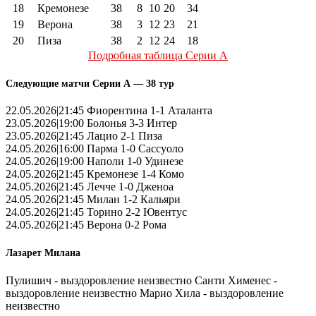
18
Кремонезе
38
8
10
20
34
19
Верона
38
3
12
23
21
20
Пиза
38
2
12
24
18
Подробная таблица Серии А
Следующие матчи Серии А — 38 тур
22.05.2026|21:45 Фиорентина 1-1 Аталанта
23.05.2026|19:00 Болонья 3-3 Интер
23.05.2026|21:45 Лацио 2-1 Пиза
24.05.2026|16:00 Парма 1-0 Сассуоло
24.05.2026|19:00 Наполи 1-0 Удинезе
24.05.2026|21:45 Кремонезе 1-4 Комо
24.05.2026|21:45 Лечче 1-0 Дженоа
24.05.2026|21:45 Милан 1-2 Кальяри
24.05.2026|21:45 Торино 2-2 Ювентус
24.05.2026|21:45 Верона 0-2 Рома
Лазарет Милана
Пулишич - выздоровление неизвестно Санти Хименес -
выздоровление неизвестно Марио Хила - выздоровление
неизвестно