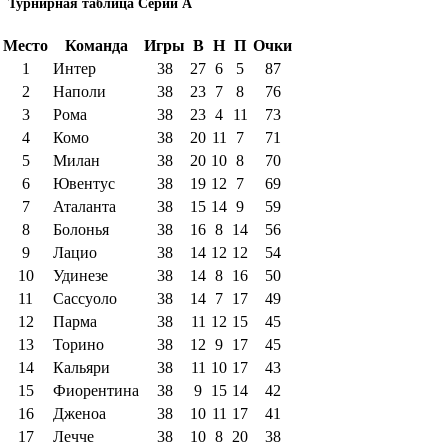
Турнирная таблица Серии А
Место
Команда
Игры
В
Н
П
Очки
1
Интер
38
27
6
5
87
2
Наполи
38
23
7
8
76
3
Рома
38
23
4
11
73
4
Комо
38
20
11
7
71
5
Милан
38
20
10
8
70
6
Ювентус
38
19
12
7
69
7
Аталанта
38
15
14
9
59
8
Болонья
38
16
8
14
56
9
Лацио
38
14
12
12
54
10
Удинезе
38
14
8
16
50
11
Сассуоло
38
14
7
17
49
12
Парма
38
11
12
15
45
13
Торино
38
12
9
17
45
14
Кальяри
38
11
10
17
43
15
Фиорентина
38
9
15
14
42
16
Дженоа
38
10
11
17
41
17
Лечче
38
10
8
20
38