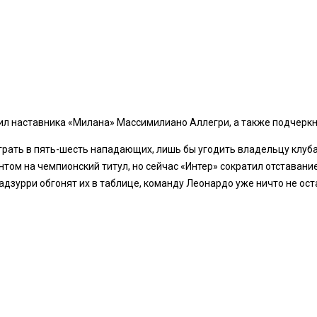
л наставника «Милана» Массимилиано Аллегри, а также подчеркну
играть в пять-шесть нападающих, лишь бы угодить владельцу клуб
том на чемпионский титул, но сейчас «Интер» сократил отставание
дзурри обгонят их в таблице, команду Леонардо уже ничто не оста