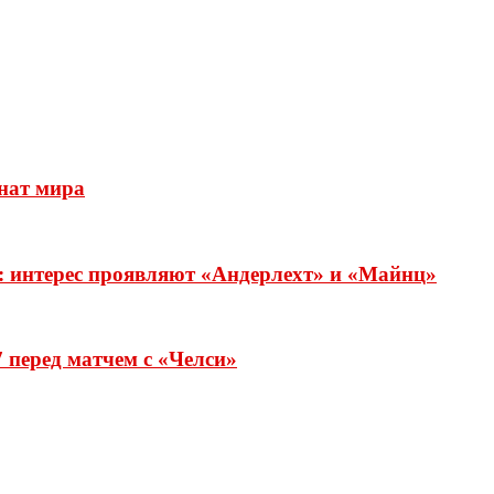
нат мира
: интерес проявляют «Андерлехт» и «Майнц»
 перед матчем с «Челси»