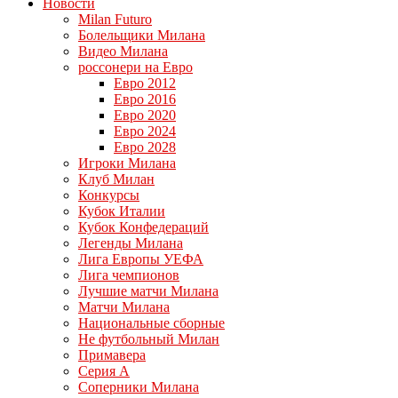
Новости
Milan Futuro
Болельщики Милана
Видео Милана
россонери на Евро
Евро 2012
Евро 2016
Евро 2020
Евро 2024
Евро 2028
Игроки Милана
Клуб Милан
Конкурсы
Кубок Италии
Кубок Конфедераций
Легенды Милана
Лига Европы УЕФА
Лига чемпионов
Лучшие матчи Милана
Матчи Милана
Национальные сборные
Не футбольный Милан
Примавера
Серия А
Соперники Милана