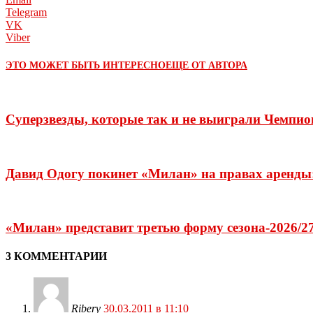
Telegram
VK
Viber
ЭТО МОЖЕТ БЫТЬ ИНТЕРЕСНО
ЕЩЕ ОТ АВТОРА
Суперзвезды, которые так и не выиграли Чемпио
Давид Одогу покинет «Милан» на правах аренды
«Милан» представит третью форму сезона-2026/27
3 КОММЕНТАРИИ
Ribery
30.03.2011 в 11:10