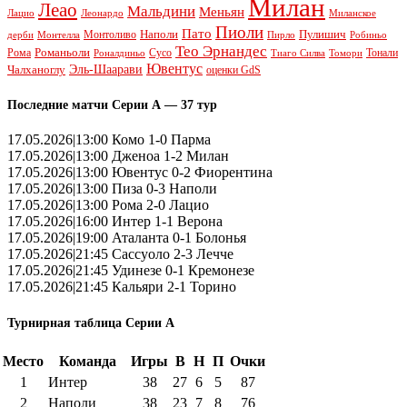
Милан
Леао
Мальдини
Меньян
Леонардо
Лацио
Миланское
Пиоли
Пато
Наполи
Монтоливо
Пулишич
Монтелла
Пирло
дерби
Робиньо
Тео Эрнандес
Рома
Романьоли
Сусо
Тонали
Роналдиньо
Тиаго Силва
Томори
Ювентус
Эль-Шаарави
Чалханоглу
оценки GdS
Последние матчи Серии А — 37 тур
17.05.2026|13:00 Комо 1-0 Парма
17.05.2026|13:00 Дженоа 1-2 Милан
17.05.2026|13:00 Ювентус 0-2 Фиорентина
17.05.2026|13:00 Пиза 0-3 Наполи
17.05.2026|13:00 Рома 2-0 Лацио
17.05.2026|16:00 Интер 1-1 Верона
17.05.2026|19:00 Аталанта 0-1 Болонья
17.05.2026|21:45 Сассуоло 2-3 Лечче
17.05.2026|21:45 Удинезе 0-1 Кремонезе
17.05.2026|21:45 Кальяри 2-1 Торино
Турнирная таблица Серии А
Место
Команда
Игры
В
Н
П
Очки
1
Интер
38
27
6
5
87
2
Наполи
38
23
7
8
76