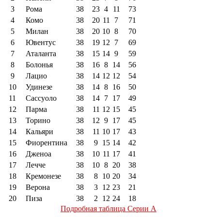
3
Рома
38
23
4
11
73
4
Комо
38
20
11
7
71
5
Милан
38
20
10
8
70
6
Ювентус
38
19
12
7
69
7
Аталанта
38
15
14
9
59
8
Болонья
38
16
8
14
56
9
Лацио
38
14
12
12
54
10
Удинезе
38
14
8
16
50
11
Сассуоло
38
14
7
17
49
12
Парма
38
11
12
15
45
13
Торино
38
12
9
17
45
14
Кальяри
38
11
10
17
43
15
Фиорентина
38
9
15
14
42
16
Дженоа
38
10
11
17
41
17
Лечче
38
10
8
20
38
18
Кремонезе
38
8
10
20
34
19
Верона
38
3
12
23
21
20
Пиза
38
2
12
24
18
Подробная таблица Серии А