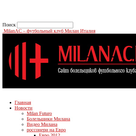
Поиск
MilanAC – футбольный клуб Милан Италия
Главная
Новости
Milan Futuro
Болельщики Милана
Видео Милана
россонери на Евро
Евро 2012