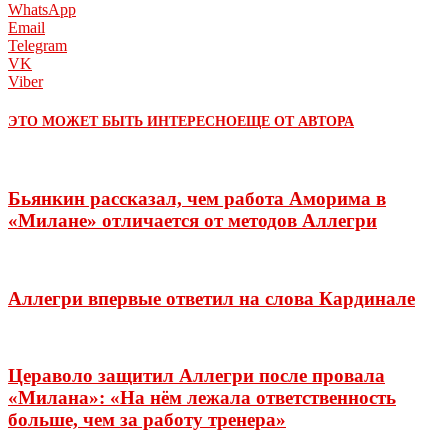
WhatsApp
Email
Telegram
VK
Viber
ЭТО МОЖЕТ БЫТЬ ИНТЕРЕСНО
ЕЩЕ ОТ АВТОРА
Бьянкин рассказал, чем работа Аморима в
«Милане» отличается от методов Аллегри
Аллегри впервые ответил на слова Кардинале
Цераволо защитил Аллегри после провала
«Милана»: «На нём лежала ответственность
больше, чем за работу тренера»