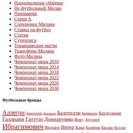
Национальные сборные
Не футбольный Милан
Примавера
Серия А
Соперники Милана
Ставки на футбол
Статьи
Суперлига
Товарищеские матчи
Трансферы Милана
Фото Милана
Чемпионат мира 2010
Чемпионат мира 2014
Чемпионат мира 2018
Чемпионат мира 2022
Чемпионат мира 2026
Чемпионат мира 2030
Футбольные бренды
Аллегри
Балотелли
Берлускони
Беннасер
Анчелотти
Аталанта
Галлиани
Гаттузо
Доннарумма
Жиру
Зеедорф
Ибрагимович
Интер
Кака
Индзаги
Кессье
Калабрия
Кассано