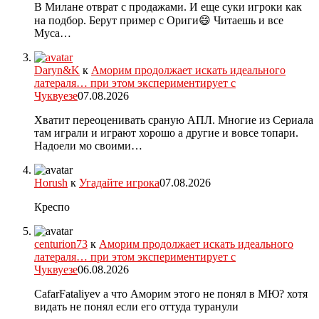
В Милане отврат с продажами. И еще суки игроки как
на подбор. Берут пример с Ориги😄 Читаешь и все
Муса…
Daryn&K
к
Аморим продолжает искать идеального
латераля… при этом экспериментирует с
Чуквуезе
07.08.2026
Хватит переоценивать сраную АПЛ. Многие из Сериала
там играли и играют хорошо а другие и вовсе топари.
Надоели мо своими…
Horush
к
Угадайте игрока
07.08.2026
Креспо
centurion73
к
Аморим продолжает искать идеального
латераля… при этом экспериментирует с
Чуквуезе
06.08.2026
CafarFataliyev а что Аморим этого не понял в МЮ? хотя
видать не понял если его оттуда туранули