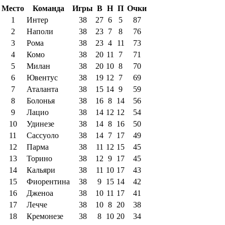
Место
Команда
Игры
В
Н
П
Очки
1
Интер
38
27
6
5
87
2
Наполи
38
23
7
8
76
3
Рома
38
23
4
11
73
4
Комо
38
20
11
7
71
5
Милан
38
20
10
8
70
6
Ювентус
38
19
12
7
69
7
Аталанта
38
15
14
9
59
8
Болонья
38
16
8
14
56
9
Лацио
38
14
12
12
54
10
Удинезе
38
14
8
16
50
11
Сассуоло
38
14
7
17
49
12
Парма
38
11
12
15
45
13
Торино
38
12
9
17
45
14
Кальяри
38
11
10
17
43
15
Фиорентина
38
9
15
14
42
16
Дженоа
38
10
11
17
41
17
Лечче
38
10
8
20
38
18
Кремонезе
38
8
10
20
34