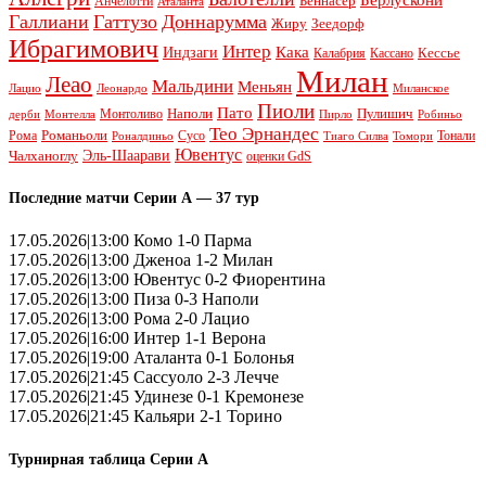
Беннасер
Анчелотти
Аталанта
Галлиани
Гаттузо
Доннарумма
Жиру
Зеедорф
Ибрагимович
Интер
Кака
Индзаги
Кессье
Калабрия
Кассано
Милан
Леао
Мальдини
Меньян
Леонардо
Лацио
Миланское
Пиоли
Пато
Наполи
Монтоливо
Пулишич
Монтелла
Пирло
дерби
Робиньо
Тео Эрнандес
Рома
Романьоли
Сусо
Тонали
Роналдиньо
Тиаго Силва
Томори
Ювентус
Эль-Шаарави
Чалханоглу
оценки GdS
Последние матчи Серии А — 37 тур
17.05.2026|13:00 Комо 1-0 Парма
17.05.2026|13:00 Дженоа 1-2 Милан
17.05.2026|13:00 Ювентус 0-2 Фиорентина
17.05.2026|13:00 Пиза 0-3 Наполи
17.05.2026|13:00 Рома 2-0 Лацио
17.05.2026|16:00 Интер 1-1 Верона
17.05.2026|19:00 Аталанта 0-1 Болонья
17.05.2026|21:45 Сассуоло 2-3 Лечче
17.05.2026|21:45 Удинезе 0-1 Кремонезе
17.05.2026|21:45 Кальяри 2-1 Торино
Турнирная таблица Серии А