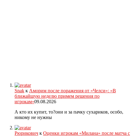
Snak
к
Аморим после поражения от «Челси»: «В
ближайшую неделю примем решения по
игрокам»
09.08.2026
А кто их купит, то?они и за пачку сухариков, особо,
никому не нужны
Рюрикович
к
Оценки игрокам «Милана» после матча с