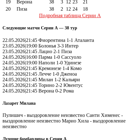
19
Верона
38
3
12
23
21
20
Пиза
38
2
12
24
18
Подробная таблица Серии А
Следующие матчи Серии А — 38 тур
22.05.2026|21:45 Фиорентина 1-1 Аталанта
23.05.2026|19:00 Болонья 3-3 Интер
23.05.2026|21:45 Лацио 2-1 Пиза
24.05.2026|16:00 Парма 1-0 Сассуоло
24.05.2026|19:00 Наполи 1-0 Удинезе
24.05.2026|21:45 Кремонезе 1-4 Комо
24.05.2026|21:45 Лечче 1-0 Дженоа
24.05.2026|21:45 Милан 1-2 Кальяри
24.05.2026|21:45 Торино 2-2 Ювентус
24.05.2026|21:45 Верона 0-2 Рома
Лазарет Милана
Пулишич - выздоровление неизвестно Санти Хименес -
выздоровление неизвестно Марио Хила - выздоровление
неизвестно
Лучшие бомбардиры в Серии А