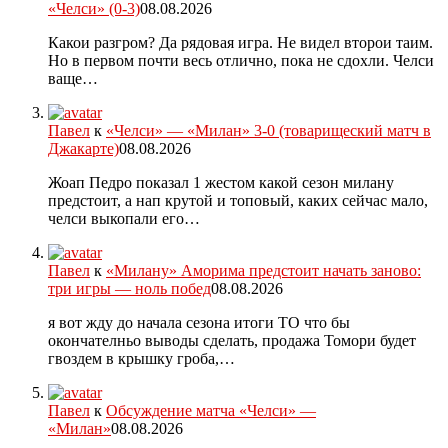
«Челси» (0-3)
08.08.2026
Какои разгром? Да рядовая игра. Не видел второи таим.
Но в первом почти весь отлично, пока не сдохли. Челси
ваще…
Павел
к
«Челси» — «Милан» 3-0 (товарищеский матч в
Джакарте)
08.08.2026
Жоап Педро показал 1 жестом какой сезон милану
предстоит, а нап крутой и топовый, каких сейчас мало,
челси выкопали его…
Павел
к
«Милану» Аморима предстоит начать заново:
три игры — ноль побед
08.08.2026
я вот жду до начала сезона итоги ТО что бы
окончателньо выводы сделать, продажа Томори будет
гвоздем в крышку гроба,…
Павел
к
Обсуждение матча «Челси» —
«Милан»
08.08.2026