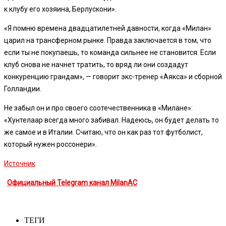
к клубу его хозяина, Берлускони».
«Я помню времена двадцатилетней давности, когда «Милан»
царил на трансферном рынке.
Правда заключается в том, что
если ты не покупаешь, то команда сильнее не становится. Если
клуб снова не начнет тратить, то вряд ли они создадут
конкуренцию грандам», — говорит экс-тренер «Аякса» и сборной
Голландии.
Не забыл он и про своего соотечественника в «Милане»:
«Хунтелаар всегда много забивал. Надеюсь, он будет делать то
же самое и в Италии. Считаю, что он как раз тот футболист,
который нужен россонери».
Источник
Официальный Telegram канал MilanAC
ТЕГИ