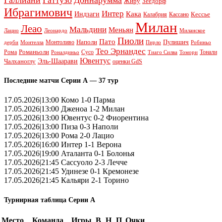
Жиру
Зеедорф
Ибрагимович
Интер
Кака
Индзаги
Кессье
Калабрия
Кассано
Милан
Леао
Мальдини
Меньян
Леонардо
Лацио
Миланское
Пиоли
Пато
Наполи
Монтоливо
Пулишич
Монтелла
Пирло
дерби
Робиньо
Тео Эрнандес
Рома
Романьоли
Сусо
Тонали
Роналдиньо
Тиаго Силва
Томори
Ювентус
Эль-Шаарави
Чалханоглу
оценки GdS
Последние матчи Серии А — 37 тур
17.05.2026|13:00 Комо 1-0 Парма
17.05.2026|13:00 Дженоа 1-2 Милан
17.05.2026|13:00 Ювентус 0-2 Фиорентина
17.05.2026|13:00 Пиза 0-3 Наполи
17.05.2026|13:00 Рома 2-0 Лацио
17.05.2026|16:00 Интер 1-1 Верона
17.05.2026|19:00 Аталанта 0-1 Болонья
17.05.2026|21:45 Сассуоло 2-3 Лечче
17.05.2026|21:45 Удинезе 0-1 Кремонезе
17.05.2026|21:45 Кальяри 2-1 Торино
Турнирная таблица Серии А
Место
Команда
Игры
В
Н
П
Очки