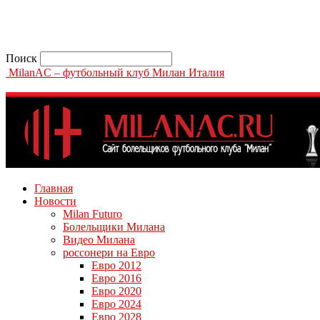
Поиск
MilanAC – футбольный клуб Милан Италия
Главная
Новости
Milan Futuro
Болельщики Милана
Видео Милана
россонери на Евро
Евро 2012
Евро 2016
Евро 2020
Евро 2024
Евро 2028