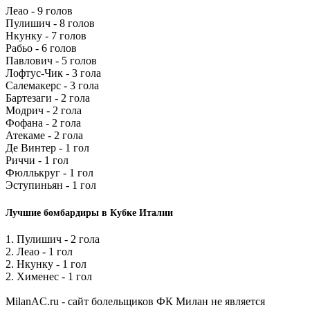
Леао - 9 голов
Пулишич - 8 голов
Нкунку - 7 голов
Рабьо - 6 голов
Павлович - 5 голов
Лофтус-Чик - 3 гола
Салемакерс - 3 гола
Бартезаги - 2 гола
Модрич - 2 гола
Фофана - 2 гола
Атекаме - 2 гола
Де Винтер - 1 гол
Риччи - 1 гол
Фюллькруг - 1 гол
Эступиньян - 1 гол
Лучшие бомбардиры в Кубке Италии
1. Пулишич - 2 гола
2. Леао - 1 гол
2. Нкунку - 1 гол
2. Хименес - 1 гол
MilanAC.ru - сайт болельщиков ФК Милан не является