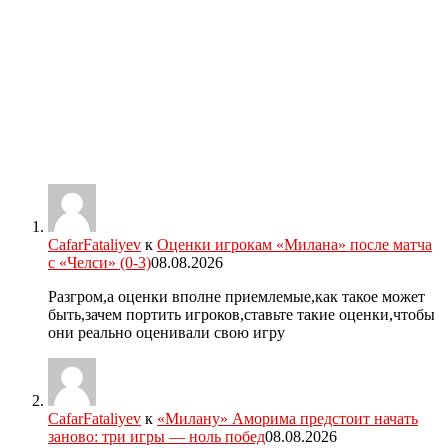
CafarFataliyev
к
Оценки игрокам «Милана» после матча
с «Челси» (0-3)
08.08.2026
Разгром,а оценки вполне приемлемые,как такое может
быть,зачем портить игроков,ставьте такие оценки,чтобы
они реально оценивали свою игру
CafarFataliyev
к
«Милану» Аморима предстоит начать
заново: три игры — ноль побед
08.08.2026