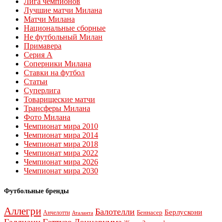
Лига чемпионов
Лучшие матчи Милана
Матчи Милана
Национальные сборные
Не футбольный Милан
Примавера
Серия А
Соперники Милана
Ставки на футбол
Статьи
Суперлига
Товарищеские матчи
Трансферы Милана
Фото Милана
Чемпионат мира 2010
Чемпионат мира 2014
Чемпионат мира 2018
Чемпионат мира 2022
Чемпионат мира 2026
Чемпионат мира 2030
Футбольные бренды
Аллегри
Балотелли
Берлускони
Беннасер
Анчелотти
Аталанта
Галлиани
Гаттузо
Доннарумма