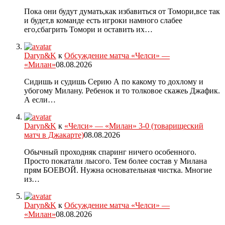
Пока они будут думать,как избавиться от Томори,все так
и будет,в команде есть игроки намного слабее
его,сбагрить Томори и оставить их…
Daryn&K
к
Обсуждение матча «Челси» —
«Милан»
08.08.2026
Сидишь и судишь Серию А по какому то дохлому и
убогому Милану. Ребенок и то толковое скажеь Джафик.
А если…
Daryn&K
к
«Челси» — «Милан» 3-0 (товарищеский
матч в Джакарте)
08.08.2026
Обычный проходняк спаринг ничего особенного.
Просто покатали лысого. Тем более состав у Милана
прям БОЕВОЙ. Нужна основательная чистка. Многие
из…
Daryn&K
к
Обсуждение матча «Челси» —
«Милан»
08.08.2026