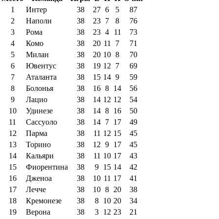
1
Интер
38
27
6
5
87
2
Наполи
38
23
7
8
76
3
Рома
38
23
4
11
73
4
Комо
38
20
11
7
71
5
Милан
38
20
10
8
70
6
Ювентус
38
19
12
7
69
7
Аталанта
38
15
14
9
59
8
Болонья
38
16
8
14
56
9
Лацио
38
14
12
12
54
10
Удинезе
38
14
8
16
50
11
Сассуоло
38
14
7
17
49
12
Парма
38
11
12
15
45
13
Торино
38
12
9
17
45
14
Кальяри
38
11
10
17
43
15
Фиорентина
38
9
15
14
42
16
Дженоа
38
10
11
17
41
17
Лечче
38
10
8
20
38
18
Кремонезе
38
8
10
20
34
19
Верона
38
3
12
23
21