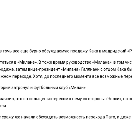
в точь все еще бурно обсуждаемую продажу Кака в мадридский «Р
таться в «Милане». В тоже время руководство «Милана», в том чис
родаже, затем вице-президент «Милана» Галлиани с отцом Кака бы
ожном переходе. Хотя, до последнего момента все возможные пер
торый затронул и футбольный клуб «Милан».
аявил, что он польщен интересом к нему со стороны «Челси», но в
тся.
ессе сражу же начали обсуждать возможность перехода Пато, и даж