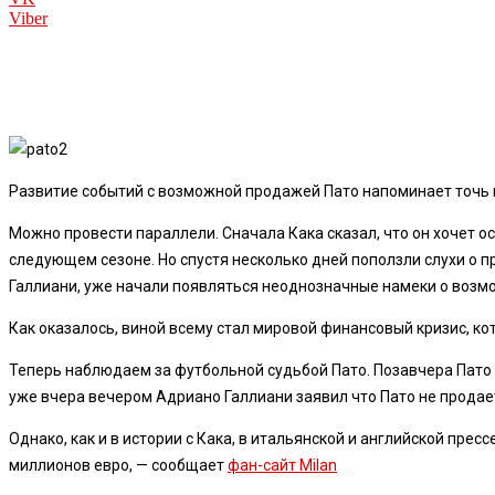
Viber
Развитие событий с возможной продажей Пато напоминает точь 
Можно провести параллели. Сначала Кака сказал, что он хочет ос
следующем сезоне. Но спустя несколько дней поползли слухи о п
Галлиани, уже начали появляться неоднозначные намеки о возм
Как оказалось, виной всему стал мировой финансовый кризис, ко
Теперь наблюдаем за футбольной судьбой Пато. Позавчера Пато з
уже вчера вечером Адриано Галлиани заявил что Пато не продае
Однако, как и в истории с Кака, в итальянской и английской пр
миллионов евро, — сообщает
фан-сайт Milan