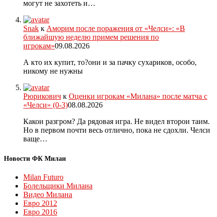
могут не захотеть и…
Snak
к
Аморим после поражения от «Челси»: «В
ближайшую неделю примем решения по
игрокам»
09.08.2026
А кто их купит, то?они и за пачку сухариков, особо,
никому не нужны
Рюрикович
к
Оценки игрокам «Милана» после матча с
«Челси» (0-3)
08.08.2026
Какои разгром? Да рядовая игра. Не видел второи таим.
Но в первом почти весь отлично, пока не сдохли. Челси
ваще…
Новости ФК Милан
Milan Futuro
Болельщики Милана
Видео Милана
Евро 2012
Евро 2016