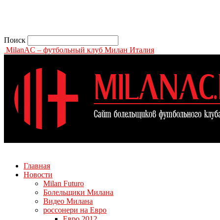
Поиск
MilanAC – футбольный клуб Милан Италия
Главная
Новости
Milan Futuro
Болельщики Милана
Видео Милана
россонери на Евро
Евро 2012