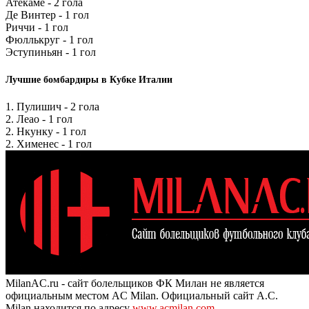
Атекаме - 2 гола
Де Винтер - 1 гол
Риччи - 1 гол
Фюллькруг - 1 гол
Эступиньян - 1 гол
Лучшие бомбардиры в Кубке Италии
1. Пулишич - 2 гола
2. Леао - 1 гол
2. Нкунку - 1 гол
2. Хименес - 1 гол
MilanAC.ru - сайт болельщиков ФК Милан не является
официальным местом AC Milan. Официальный сайт A.C.
Milan находится по адресу
www.acmilan.com