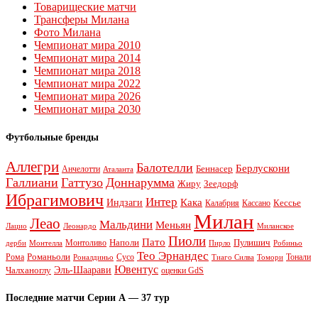
Товарищеские матчи
Трансферы Милана
Фото Милана
Чемпионат мира 2010
Чемпионат мира 2014
Чемпионат мира 2018
Чемпионат мира 2022
Чемпионат мира 2026
Чемпионат мира 2030
Футбольные бренды
Аллегри
Балотелли
Берлускони
Беннасер
Анчелотти
Аталанта
Галлиани
Гаттузо
Доннарумма
Жиру
Зеедорф
Ибрагимович
Интер
Кака
Индзаги
Кессье
Калабрия
Кассано
Милан
Леао
Мальдини
Меньян
Леонардо
Лацио
Миланское
Пиоли
Пато
Наполи
Монтоливо
Пулишич
Монтелла
Пирло
дерби
Робиньо
Тео Эрнандес
Рома
Романьоли
Сусо
Тонали
Роналдиньо
Тиаго Силва
Томори
Ювентус
Эль-Шаарави
Чалханоглу
оценки GdS
Последние матчи Серии А — 37 тур