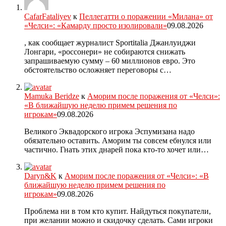
CafarFataliyev
к
Пеллегатти о поражении «Милана» от
«Челси»: «Камарду просто изолировали»
09.08.2026
, как сообщает журналист Sportitalia Джанлуиджи
Лонгари, «россонери» не собираются снижать
запрашиваемую сумму – 60 миллионов евро. Это
обстоятельство осложняет переговоры с…
Mamuka Beridze
к
Аморим после поражения от «Челси»:
«В ближайшую неделю примем решения по
игрокам»
09.08.2026
Великого Эквадорского игрока Эспумизана надо
обязательно оставить. Аморим ты совсем ебнулся или
частично. Гнать этих днарей пока кто-то хочет или…
Daryn&K
к
Аморим после поражения от «Челси»: «В
ближайшую неделю примем решения по
игрокам»
09.08.2026
Проблема ни в том кто купит. Найдуться покупатели,
при желании можно и скидочку сделать. Сами игроки