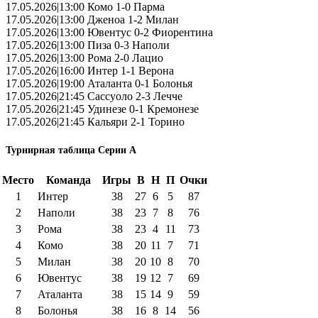
17.05.2026|13:00 Комо 1-0 Парма
17.05.2026|13:00 Дженоа 1-2 Милан
17.05.2026|13:00 Ювентус 0-2 Фиорентина
17.05.2026|13:00 Пиза 0-3 Наполи
17.05.2026|13:00 Рома 2-0 Лацио
17.05.2026|16:00 Интер 1-1 Верона
17.05.2026|19:00 Аталанта 0-1 Болонья
17.05.2026|21:45 Сассуоло 2-3 Лечче
17.05.2026|21:45 Удинезе 0-1 Кремонезе
17.05.2026|21:45 Кальяри 2-1 Торино
Турнирная таблица Серии А
Место
Команда
Игры
В
Н
П
Очки
1
Интер
38
27
6
5
87
2
Наполи
38
23
7
8
76
3
Рома
38
23
4
11
73
4
Комо
38
20
11
7
71
5
Милан
38
20
10
8
70
6
Ювентус
38
19
12
7
69
7
Аталанта
38
15
14
9
59
8
Болонья
38
16
8
14
56