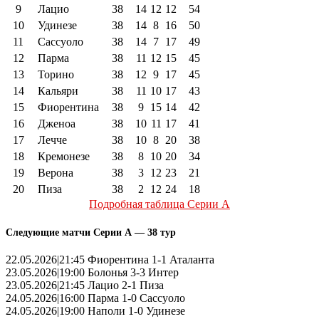
9
Лацио
38
14
12
12
54
10
Удинезе
38
14
8
16
50
11
Сассуоло
38
14
7
17
49
12
Парма
38
11
12
15
45
13
Торино
38
12
9
17
45
14
Кальяри
38
11
10
17
43
15
Фиорентина
38
9
15
14
42
16
Дженоа
38
10
11
17
41
17
Лечче
38
10
8
20
38
18
Кремонезе
38
8
10
20
34
19
Верона
38
3
12
23
21
20
Пиза
38
2
12
24
18
Подробная таблица Серии А
Следующие матчи Серии А — 38 тур
22.05.2026|21:45 Фиорентина 1-1 Аталанта
23.05.2026|19:00 Болонья 3-3 Интер
23.05.2026|21:45 Лацио 2-1 Пиза
24.05.2026|16:00 Парма 1-0 Сассуоло
24.05.2026|19:00 Наполи 1-0 Удинезе