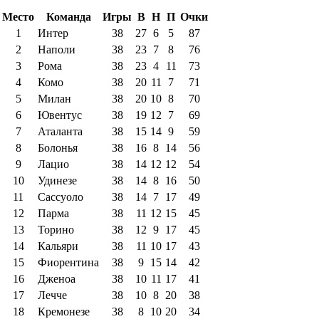
Место
Команда
Игры
В
Н
П
Очки
1
Интер
38
27
6
5
87
2
Наполи
38
23
7
8
76
3
Рома
38
23
4
11
73
4
Комо
38
20
11
7
71
5
Милан
38
20
10
8
70
6
Ювентус
38
19
12
7
69
7
Аталанта
38
15
14
9
59
8
Болонья
38
16
8
14
56
9
Лацио
38
14
12
12
54
10
Удинезе
38
14
8
16
50
11
Сассуоло
38
14
7
17
49
12
Парма
38
11
12
15
45
13
Торино
38
12
9
17
45
14
Кальяри
38
11
10
17
43
15
Фиорентина
38
9
15
14
42
16
Дженоа
38
10
11
17
41
17
Лечче
38
10
8
20
38
18
Кремонезе
38
8
10
20
34