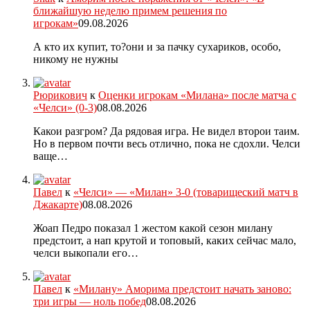
ближайшую неделю примем решения по
игрокам»
09.08.2026
А кто их купит, то?они и за пачку сухариков, особо,
никому не нужны
Рюрикович
к
Оценки игрокам «Милана» после матча с
«Челси» (0-3)
08.08.2026
Какои разгром? Да рядовая игра. Не видел второи таим.
Но в первом почти весь отлично, пока не сдохли. Челси
ваще…
Павел
к
«Челси» — «Милан» 3-0 (товарищеский матч в
Джакарте)
08.08.2026
Жоап Педро показал 1 жестом какой сезон милану
предстоит, а нап крутой и топовый, каких сейчас мало,
челси выкопали его…
Павел
к
«Милану» Аморима предстоит начать заново:
три игры — ноль побед
08.08.2026