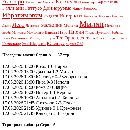
Аллегри
Балотелли
Берлускони
Беннасер
Анчелотти
Аталанта
Галлиани
Гаттузо
Доннарумма
Жиру
Зеедорф
Ибрагимович
Интер
Кака
Индзаги
Кессье
Калабрия
Кассано
Милан
Леао
Мальдини
Меньян
Леонардо
Лацио
Миланское
Пиоли
Пато
Наполи
Монтоливо
Пулишич
Монтелла
Пирло
дерби
Робиньо
Тео Эрнандес
Рома
Романьоли
Сусо
Тонали
Роналдиньо
Тиаго Силва
Томори
Ювентус
Эль-Шаарави
Чалханоглу
оценки GdS
Последние матчи Серии А — 37 тур
17.05.2026|13:00 Комо 1-0 Парма
17.05.2026|13:00 Дженоа 1-2 Милан
17.05.2026|13:00 Ювентус 0-2 Фиорентина
17.05.2026|13:00 Пиза 0-3 Наполи
17.05.2026|13:00 Рома 2-0 Лацио
17.05.2026|16:00 Интер 1-1 Верона
17.05.2026|19:00 Аталанта 0-1 Болонья
17.05.2026|21:45 Сассуоло 2-3 Лечче
17.05.2026|21:45 Удинезе 0-1 Кремонезе
17.05.2026|21:45 Кальяри 2-1 Торино
Турнирная таблица Серии А