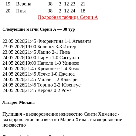
19
Верона
38
3
12
23
21
20
Пиза
38
2
12
24
18
Подробная таблица Серии А
Следующие матчи Серии А — 38 тур
22.05.2026|21:45 Фиорентина 1-1 Аталанта
23.05.2026|19:00 Болонья 3-3 Интер
23.05.2026|21:45 Лацио 2-1 Пиза
24.05.2026|16:00 Парма 1-0 Сассуоло
24.05.2026|19:00 Наполи 1-0 Удинезе
24.05.2026|21:45 Кремонезе 1-4 Комо
24.05.2026|21:45 Лечче 1-0 Дженоа
24.05.2026|21:45 Милан 1-2 Кальяри
24.05.2026|21:45 Торино 2-2 Ювентус
24.05.2026|21:45 Верона 0-2 Рома
Лазарет Милана
Пулишич - выздоровление неизвестно Санти Хименес -
выздоровление неизвестно Марио Хила - выздоровление
неизвестно