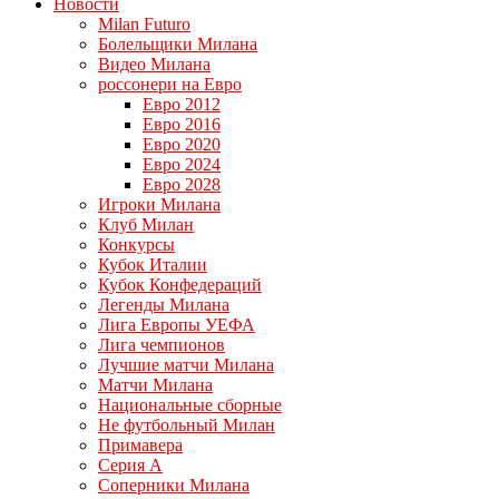
Новости
Milan Futuro
Болельщики Милана
Видео Милана
россонери на Евро
Евро 2012
Евро 2016
Евро 2020
Евро 2024
Евро 2028
Игроки Милана
Клуб Милан
Конкурсы
Кубок Италии
Кубок Конфедераций
Легенды Милана
Лига Европы УЕФА
Лига чемпионов
Лучшие матчи Милана
Матчи Милана
Национальные сборные
Не футбольный Милан
Примавера
Серия А
Соперники Милана