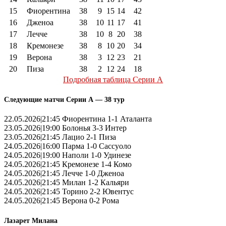
15
Фиорентина
38
9
15
14
42
16
Дженоа
38
10
11
17
41
17
Лечче
38
10
8
20
38
18
Кремонезе
38
8
10
20
34
19
Верона
38
3
12
23
21
20
Пиза
38
2
12
24
18
Подробная таблица Серии А
Следующие матчи Серии А — 38 тур
22.05.2026|21:45 Фиорентина 1-1 Аталанта
23.05.2026|19:00 Болонья 3-3 Интер
23.05.2026|21:45 Лацио 2-1 Пиза
24.05.2026|16:00 Парма 1-0 Сассуоло
24.05.2026|19:00 Наполи 1-0 Удинезе
24.05.2026|21:45 Кремонезе 1-4 Комо
24.05.2026|21:45 Лечче 1-0 Дженоа
24.05.2026|21:45 Милан 1-2 Кальяри
24.05.2026|21:45 Торино 2-2 Ювентус
24.05.2026|21:45 Верона 0-2 Рома
Лазарет Милана