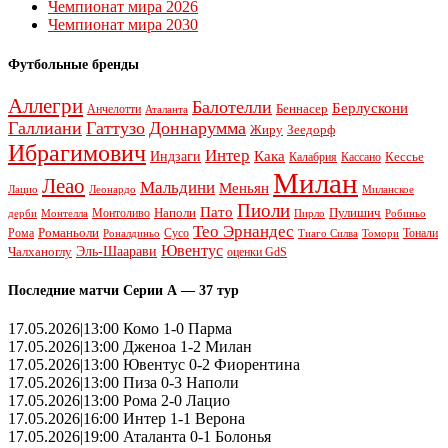
Чемпионат мира 2026
Чемпионат мира 2030
Футбольные бренды
Аллегри
Балотелли
Берлускони
Беннасер
Анчелотти
Аталанта
Галлиани
Гаттузо
Доннарумма
Жиру
Зеедорф
Ибрагимович
Интер
Кака
Индзаги
Кессье
Калабрия
Кассано
Милан
Леао
Мальдини
Меньян
Леонардо
Лацио
Миланское
Пиоли
Пато
Наполи
Монтоливо
Пулишич
Монтелла
Пирло
дерби
Робиньо
Тео Эрнандес
Рома
Романьоли
Сусо
Тонали
Роналдиньо
Тиаго Силва
Томори
Ювентус
Эль-Шаарави
Чалханоглу
оценки GdS
Последние матчи Серии А — 37 тур
17.05.2026|13:00 Комо 1-0 Парма
17.05.2026|13:00 Дженоа 1-2 Милан
17.05.2026|13:00 Ювентус 0-2 Фиорентина
17.05.2026|13:00 Пиза 0-3 Наполи
17.05.2026|13:00 Рома 2-0 Лацио
17.05.2026|16:00 Интер 1-1 Верона
17.05.2026|19:00 Аталанта 0-1 Болонья