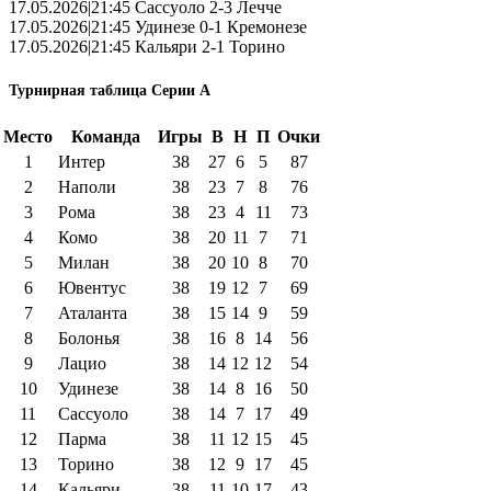
17.05.2026|21:45 Сассуоло 2-3 Лечче
17.05.2026|21:45 Удинезе 0-1 Кремонезе
17.05.2026|21:45 Кальяри 2-1 Торино
Турнирная таблица Серии А
Место
Команда
Игры
В
Н
П
Очки
1
Интер
38
27
6
5
87
2
Наполи
38
23
7
8
76
3
Рома
38
23
4
11
73
4
Комо
38
20
11
7
71
5
Милан
38
20
10
8
70
6
Ювентус
38
19
12
7
69
7
Аталанта
38
15
14
9
59
8
Болонья
38
16
8
14
56
9
Лацио
38
14
12
12
54
10
Удинезе
38
14
8
16
50
11
Сассуоло
38
14
7
17
49
12
Парма
38
11
12
15
45
13
Торино
38
12
9
17
45
14
Кальяри
38
11
10
17
43