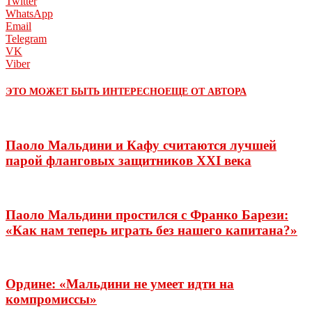
Twitter
WhatsApp
Email
Telegram
VK
Viber
ЭТО МОЖЕТ БЫТЬ ИНТЕРЕСНО
ЕЩЕ ОТ АВТОРА
Паоло Мальдини и Кафу считаются лучшей
парой фланговых защитников XXI века
Паоло Мальдини простился с Франко Барези:
«Как нам теперь играть без нашего капитана?»
Ордине: «Мальдини не умеет идти на
компромиссы»