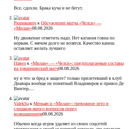
Все, сдохли. Брака куча и не бегут.
Рюрикович
к
Обсуждение матча «Челси» —
«Милан»
08.08.2026
Ну движение отметить надо. Нет катания говна по
нервам. С мячом долго не возятся. Качество канеш
оставляет желать лучшего
Павел
к
«Милан» — «Челси»: предполагаемые составы
на товарищеский матч
08.08.2026
ну и что за бред в защите? только прилетевший в клуб
Диавара вообще не понятный Владимиров и привоз Де
Винтер,…
ValekSa
к
Меньян и «Милан»: тревожное лето и
слишком много вопросов перед
возвращением
08.08.2026
Обычно когда игрок удаляет из своих соцсетей
упоминания о своей нынешней команде, это означает