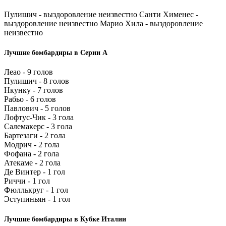
Пулишич - выздоровление неизвестно Санти Хименес -
выздоровление неизвестно Марио Хила - выздоровление
неизвестно
Лучшие бомбардиры в Серии А
Леао - 9 голов
Пулишич - 8 голов
Нкунку - 7 голов
Рабьо - 6 голов
Павлович - 5 голов
Лофтус-Чик - 3 гола
Салемакерс - 3 гола
Бартезаги - 2 гола
Модрич - 2 гола
Фофана - 2 гола
Атекаме - 2 гола
Де Винтер - 1 гол
Риччи - 1 гол
Фюллькруг - 1 гол
Эступиньян - 1 гол
Лучшие бомбардиры в Кубке Италии