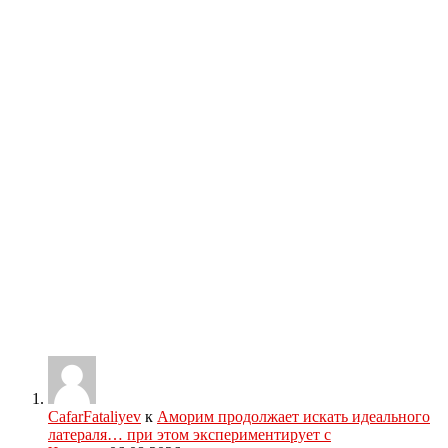
CafarFataliyev
к
Аморим продолжает искать идеального
латераля… при этом экспериментирует с