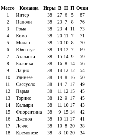
Место
Команда
Игры
В
Н
П
Очки
1
Интер
38
27
6
5
87
2
Наполи
38
23
7
8
76
3
Рома
38
23
4
11
73
4
Комо
38
20
11
7
71
5
Милан
38
20
10
8
70
6
Ювентус
38
19
12
7
69
7
Аталанта
38
15
14
9
59
8
Болонья
38
16
8
14
56
9
Лацио
38
14
12
12
54
10
Удинезе
38
14
8
16
50
11
Сассуоло
38
14
7
17
49
12
Парма
38
11
12
15
45
13
Торино
38
12
9
17
45
14
Кальяри
38
11
10
17
43
15
Фиорентина
38
9
15
14
42
16
Дженоа
38
10
11
17
41
17
Лечче
38
10
8
20
38
18
Кремонезе
38
8
10
20
34