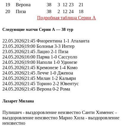
19
Верона
38
3
12
23
21
20
Пиза
38
2
12
24
18
Подробная таблица Серии А
Следующие матчи Серии А — 38 тур
22.05.2026|21:45 Фиорентина 1-1 Аталанта
23.05.2026|19:00 Болонья 3-3 Интер
23.05.2026|21:45 Лацио 2-1 Пиза
24.05.2026|16:00 Парма 1-0 Сассуоло
24.05.2026|19:00 Наполи 1-0 Удинезе
24.05.2026|21:45 Кремонезе 1-4 Комо
24.05.2026|21:45 Лечче 1-0 Дженоа
24.05.2026|21:45 Милан 1-2 Кальяри
24.05.2026|21:45 Торино 2-2 Ювентус
24.05.2026|21:45 Верона 0-2 Рома
Лазарет Милана
Пулишич - выздоровление неизвестно Санти Хименес -
выздоровление неизвестно Марио Хила - выздоровление
неизвестно