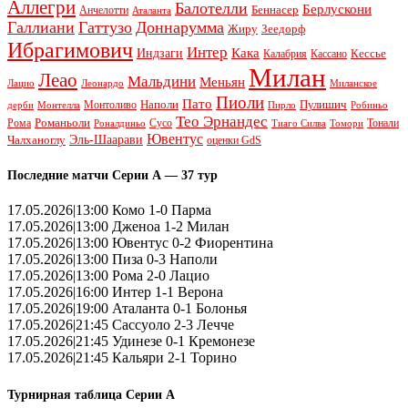
Аллегри
Балотелли
Берлускони
Беннасер
Анчелотти
Аталанта
Галлиани
Гаттузо
Доннарумма
Жиру
Зеедорф
Ибрагимович
Интер
Кака
Индзаги
Кессье
Калабрия
Кассано
Милан
Леао
Мальдини
Меньян
Леонардо
Лацио
Миланское
Пиоли
Пато
Наполи
Монтоливо
Пулишич
Монтелла
Пирло
дерби
Робиньо
Тео Эрнандес
Рома
Романьоли
Сусо
Тонали
Роналдиньо
Тиаго Силва
Томори
Ювентус
Эль-Шаарави
Чалханоглу
оценки GdS
Последние матчи Серии А — 37 тур
17.05.2026|13:00 Комо 1-0 Парма
17.05.2026|13:00 Дженоа 1-2 Милан
17.05.2026|13:00 Ювентус 0-2 Фиорентина
17.05.2026|13:00 Пиза 0-3 Наполи
17.05.2026|13:00 Рома 2-0 Лацио
17.05.2026|16:00 Интер 1-1 Верона
17.05.2026|19:00 Аталанта 0-1 Болонья
17.05.2026|21:45 Сассуоло 2-3 Лечче
17.05.2026|21:45 Удинезе 0-1 Кремонезе
17.05.2026|21:45 Кальяри 2-1 Торино
Турнирная таблица Серии А