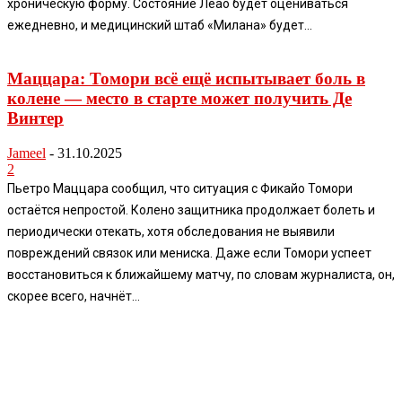
хроническую форму. Состояние Леао будет оцениваться
ежедневно, и медицинский штаб «Милана» будет...
Маццара: Томори всё ещё испытывает боль в
колене — место в старте может получить Де
Винтер
Jameel
-
31.10.2025
2
Пьетро Маццара сообщил, что ситуация с Фикайо Томори
остаётся непростой. Колено защитника продолжает болеть и
периодически отекать, хотя обследования не выявили
повреждений связок или мениска. Даже если Томори успеет
восстановиться к ближайшему матчу, по словам журналиста, он,
скорее всего, начнёт...