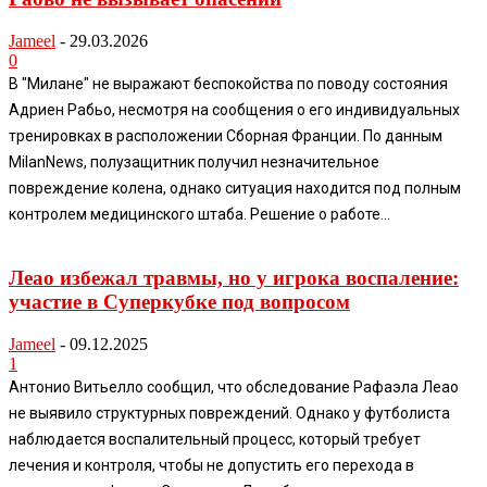
Jameel
-
29.03.2026
0
В "Милане" не выражают беспокойства по поводу состояния
Адриен Рабьо, несмотря на сообщения о его индивидуальных
тренировках в расположении Сборная Франции. По данным
MilanNews, полузащитник получил незначительное
повреждение колена, однако ситуация находится под полным
контролем медицинского штаба. Решение о работе...
Леао избежал травмы, но у игрока воспаление:
участие в Суперкубке под вопросом
Jameel
-
09.12.2025
1
Антонио Витьелло сообщил, что обследование Рафаэла Леао
не выявило структурных повреждений. Однако у футболиста
наблюдается воспалительный процесс, который требует
лечения и контроля, чтобы не допустить его перехода в