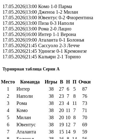
17.05.2026|13:00 Комо 1-0 Парма
17.05.2026|13:00 Дженоа 1-2 Милан
17.05.2026|13:00 Ювентус 0-2 Фиорентина
17.05.2026|13:00 Пиза 0-3 Наполи
17.05.2026|13:00 Рома 2-0 Лацио
17.05.2026|16:00 Интер 1-1 Верона
17.05.2026|19:00 Аталанта 0-1 Болонья
17.05.2026|21:45 Сассуоло 2-3 Лечче
17.05.2026|21:45 Удинезе 0-1 Кремонезе
17.05.2026|21:45 Кальяри 2-1 Торино
Турнирная таблица Серии А
Место
Команда
Игры
В
Н
П
Очки
1
Интер
38
27
6
5
87
2
Наполи
38
23
7
8
76
3
Рома
38
23
4
11
73
4
Комо
38
20
11
7
71
5
Милан
38
20
10
8
70
6
Ювентус
38
19
12
7
69
7
Аталанта
38
15
14
9
59
8
Болонья
38
16
8
14
56