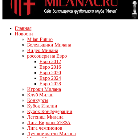
Главная
Новости
Milan Futuro
Болельщики Милана
Видео Милана
россонери на Евро
Евро 2012
Евро 2016
Евро 2020
Евро 2024
Евро 2028
Игроки Милана
Клуб Милан
Конкурсы
Кубок Италии
Кубок Конфедераций
Легенды Милана
Лига Европы УЕФА
Лига чемпионов
Лучшие матчи Милана