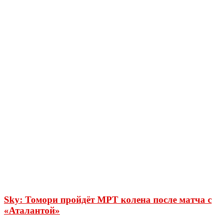
Sky: Томори пройдёт МРТ колена после матча с
«Аталантой»