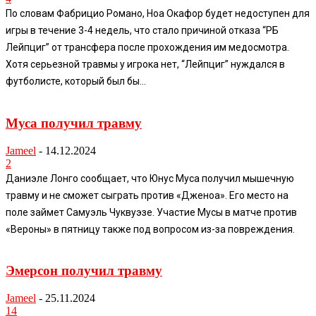
По словам Фабрицио Романо, Ноа Окафор будет недоступен для
игры в течение 3-4 недель, что стало причиной отказа “РБ
Лейпциг” от трансфера после прохождения им медосмотра.
Хотя серьезной травмы у игрока нет, “Лейпциг” нуждался в
футболисте, который был бы...
Муса получил травму
Jameel
-
14.12.2024
2
Даниэле Лонго сообщает, что Юнус Муса получил мышечную
травму и не сможет сыграть против «Дженоа». Его место на
поле займет Самуэль Чуквуэзе. Участие Мусы в матче против
«Вероны» в пятницу также под вопросом из-за повреждения.
Эмерсон получил травму
Jameel
-
25.11.2024
14