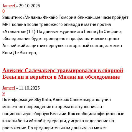
Jameel
-
29.10.2025
0
Защитник «Милана» Фикайо Томори в ближайшие часы пройдёт
МРТ колена после тревожного эпизода в матче против
«Аталанты» (1:1). По данным журналиста Пеппе Ди Стефано,
обследование будет проведено в профилактических целях.
Английский защитник вернулся в стартовый состав, заменив
Кони Де Винтера,...
Алексис Салемакерс травмировался в сборной
Бельгии и вернётся в Милан на обследование
Jameel
-
11.10.2025
9
По информации Sky Italia, Алексис Салемакерс получил
мышечное повреждение во время выступления за
национальную сборную Бельгии. Как сообщили официальные
каналы бельгийской федерации, у игрока подозрение на
растяжение. По предварительным данным, он может