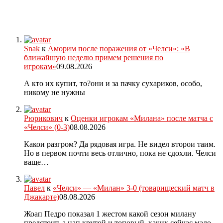
Snak
к
Аморим после поражения от «Челси»: «В
ближайшую неделю примем решения по
игрокам»
09.08.2026
А кто их купит, то?они и за пачку сухариков, особо,
никому не нужны
Рюрикович
к
Оценки игрокам «Милана» после матча с
«Челси» (0-3)
08.08.2026
Какои разгром? Да рядовая игра. Не видел второи таим.
Но в первом почти весь отлично, пока не сдохли. Челси
ваще…
Павел
к
«Челси» — «Милан» 3-0 (товарищеский матч в
Джакарте)
08.08.2026
Жоап Педро показал 1 жестом какой сезон милану
предстоит, а нап крутой и топовый, каких сейчас мало,