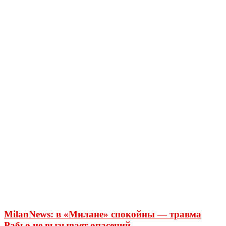
MilanNews: в «Милане» спокойны — травма
Рабьо не вызывает опасений