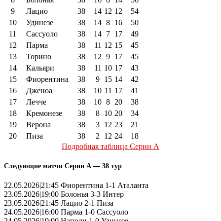
9
Лацио
38
14
12
12
54
10
Удинезе
38
14
8
16
50
11
Сассуоло
38
14
7
17
49
12
Парма
38
11
12
15
45
13
Торино
38
12
9
17
45
14
Кальяри
38
11
10
17
43
15
Фиорентина
38
9
15
14
42
16
Дженоа
38
10
11
17
41
17
Лечче
38
10
8
20
38
18
Кремонезе
38
8
10
20
34
19
Верона
38
3
12
23
21
20
Пиза
38
2
12
24
18
Подробная таблица Серии А
Следующие матчи Серии А — 38 тур
22.05.2026|21:45 Фиорентина 1-1 Аталанта
23.05.2026|19:00 Болонья 3-3 Интер
23.05.2026|21:45 Лацио 2-1 Пиза
24.05.2026|16:00 Парма 1-0 Сассуоло
24.05.2026|19:00 Наполи 1-0 Удинезе