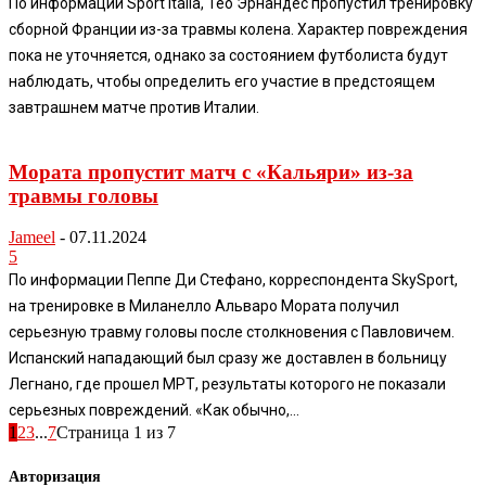
По информации Sport Italia, Тео Эрнандес пропустил тренировку
сборной Франции из-за травмы колена. Характер повреждения
пока не уточняется, однако за состоянием футболиста будут
наблюдать, чтобы определить его участие в предстоящем
завтрашнем матче против Италии.
Мората пропустит матч с «Кальяри» из-за
травмы головы
Jameel
-
07.11.2024
5
По информации Пеппе Ди Стефано, корреспондента SkySport,
на тренировке в Миланелло Альваро Мората получил
серьезную травму головы после столкновения с Павловичем.
Испанский нападающий был сразу же доставлен в больницу
Легнано, где прошел МРТ, результаты которого не показали
серьезных повреждений. «Как обычно,...
1
2
3
...
7
Страница 1 из 7
Авторизация