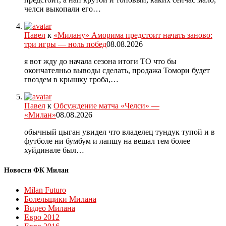
челси выкопали его…
Павел
к
«Милану» Аморима предстоит начать заново:
три игры — ноль побед
08.08.2026
я вот жду до начала сезона итоги ТО что бы
окончателньо выводы сделать, продажа Томори будет
гвоздем в крышку гроба,…
Павел
к
Обсуждение матча «Челси» —
«Милан»
08.08.2026
обычный цыган увидел что владелец тундук тупой и в
футболе ни бумбум и лапшу на вешал тем более
хуйдинале был…
Новости ФК Милан
Milan Futuro
Болельщики Милана
Видео Милана
Евро 2012