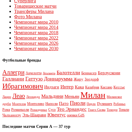
Суперлига
Товарищеские матчи
Трансферы Милана
Фото Милана
Чемпионат мира 2010
Чемпионат мира 2014
Чемпионат мира 2018
Чемпионат мира 2022
Чемпионат мира 2026
Чемпионат мира 2030
Футбольные бренды
Аллегри
Балотелли
Берлускони
Беннасер
Анчелотти
Аталанта
Галлиани
Гаттузо
Доннарумма
Жиру
Зеедорф
Ибрагимович
Интер
Кака
Индзаги
Кессье
Калабрия
Кассано
Милан
Леао
Мальдини
Меньян
Леонардо
Лацио
Миланское
Пиоли
Пато
Наполи
Монтоливо
Пулишич
Монтелла
Пирло
дерби
Робиньо
Тео Эрнандес
Рома
Романьоли
Сусо
Тонали
Роналдиньо
Тиаго Силва
Томори
Ювентус
Эль-Шаарави
Чалханоглу
оценки GdS
Последние матчи Серии А — 37 тур