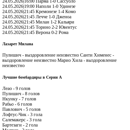
24.05.2026|16:00 Парма 1-0 Сассуоло
24.05.2026|19:00 Наполи 1-0 Удинезе
24.05.2026|21:45 Кремонезе 1-4 Комо
24.05.2026|21:45 Лечче 1-0 Дженоа
24.05.2026|21:45 Милан 1-2 Кальяри
24.05.2026|21:45 Торино 2-2 Ювентус
24.05.2026|21:45 Верона 0-2 Рома
Лазарет Милана
Пулишич - выздоровление неизвестно Санти Хименес -
выздоровление неизвестно Марио Хила - выздоровление
неизвестно
Лучшие бомбардиры в Серии А
Леао - 9 голов
Пулишич - 8 голов
Нкунку - 7 голов
Рабьо - 6 голов
Павлович - 5 голов
Лофтус-Чик - 3 гола
Салемакерс - 3 гола
Бартезаги - 2 гола