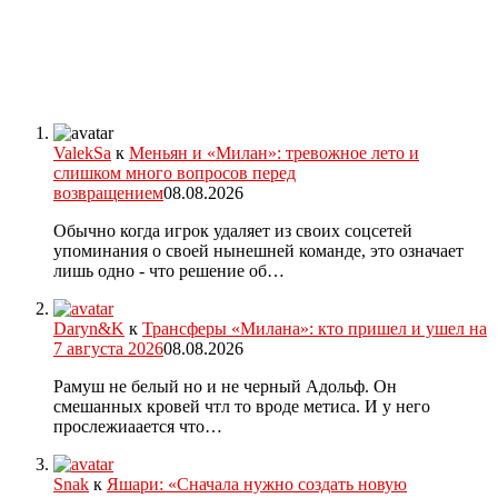
ValekSa
к
Меньян и «Милан»: тревожное лето и
слишком много вопросов перед
возвращением
08.08.2026
Обычно когда игрок удаляет из своих соцсетей
упоминания о своей нынешней команде, это означает
лишь одно - что решение об…
Daryn&K
к
Трансферы «Милана»: кто пришел и ушел на
7 августа 2026
08.08.2026
Рамуш не белый но и не черный Адольф. Он
смешанных кровей чтл то вроде метиса. И у него
прослежиаается что…
Snak
к
Яшари: «Сначала нужно создать новую