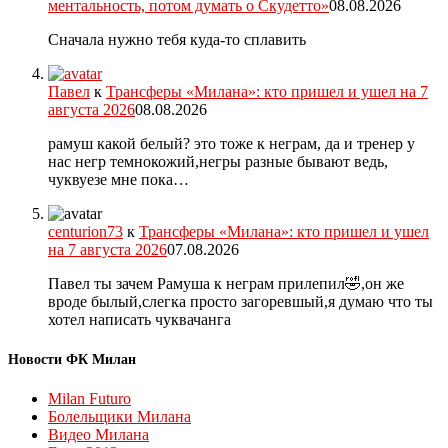
ментальность, потом думать о Скудетто»
08.08.2026
Сначала нужно тебя куда-то сплавить
Павел
к
Трансферы «Милана»: кто пришел и ушел на 7
августа 2026
08.08.2026
рамуш какой белый? это тоже к неграм, да и тренер у
нас негр темнокожий,негры разные бывают ведь,
чуквуезе мне пока…
centurion73
к
Трансферы «Милана»: кто пришел и ушел
на 7 августа 2026
07.08.2026
Павел ты зачем Рамуша к неграм прилепил🤣,он же
вроде былый,слегка просто загоревшый,я думаю что ты
хотел написать чуквачанга
Новости ФК Милан
Milan Futuro
Болельщики Милана
Видео Милана