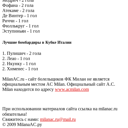
Модрич - 2 гола
Фофана - 2 гола
Атекаме - 2 гола
Де Винтер - 1 гол
Риччи - 1 гол
Фюллькруг - 1 гол
Эступиньян - 1 гол
Лучшие бомбардиры в Кубке Италии
1. Пулишич - 2 гола
2. Леао - 1 гол
2. Нкунку - 1 гол
2. Хименес - 1 гол
MilanAC.ru - сайт болельщиков ФК Милан не является
официальным местом AC Milan. Официальный сайт A.C.
Milan находится по адресу
www.acmilan.com
При использовании материалов сайта ссылка на milanac.ru
обязательна!
Свяжитесь с нами:
milanac.ru@mail.ru
© 2009 MilanaAC.ру