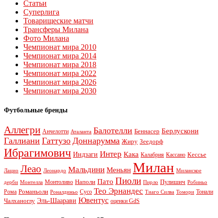
Статьи
Суперлига
Товарищеские матчи
Трансферы Милана
Фото Милана
Чемпионат мира 2010
Чемпионат мира 2014
Чемпионат мира 2018
Чемпионат мира 2022
Чемпионат мира 2026
Чемпионат мира 2030
Футбольные бренды
Аллегри
Балотелли
Берлускони
Беннасер
Анчелотти
Аталанта
Галлиани
Гаттузо
Доннарумма
Жиру
Зеедорф
Ибрагимович
Интер
Кака
Индзаги
Кессье
Калабрия
Кассано
Милан
Леао
Мальдини
Меньян
Леонардо
Лацио
Миланское
Пиоли
Пато
Наполи
Монтоливо
Пулишич
Монтелла
Пирло
дерби
Робиньо
Тео Эрнандес
Рома
Романьоли
Сусо
Тонали
Роналдиньо
Тиаго Силва
Томори
Ювентус
Эль-Шаарави
Чалханоглу
оценки GdS