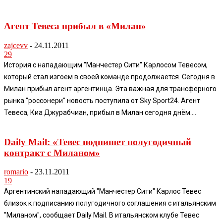
Агент Тевеса прибыл в «Милан»
zajcevv
-
24.11.2011
29
История с нападающим "Манчестер Сити" Карлосом Тевесом,
который стал изгоем в своей команде продолжается. Сегодня в
Милан прибыл агент аргентинца. Эта важная для трансферного
рынка "россонери" новость поступила от Sky Sport24. Агент
Тевеса, Киа Джурабчиан, прибыл в Милан сегодня днём....
Daily Mail: «Тевес подпишет полугодичный
контракт с Миланом»
romario
-
23.11.2011
19
Аргентинский нападающий "Манчестер Сити" Карлос Тевес
близок к подписанию полугодичного соглашения с итальянским
"Миланом", сообщает Daily Mail. В итальянском клубе Тевес