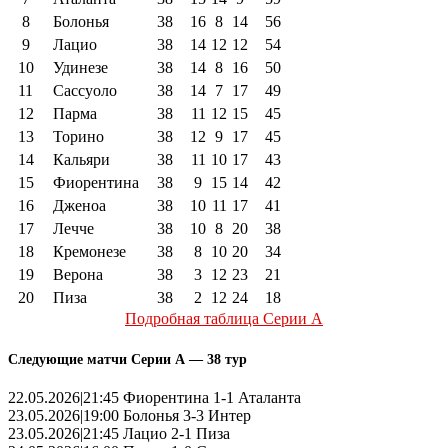
8
Болонья
38
16
8
14
56
9
Лацио
38
14
12
12
54
10
Удинезе
38
14
8
16
50
11
Сассуоло
38
14
7
17
49
12
Парма
38
11
12
15
45
13
Торино
38
12
9
17
45
14
Кальяри
38
11
10
17
43
15
Фиорентина
38
9
15
14
42
16
Дженоа
38
10
11
17
41
17
Лечче
38
10
8
20
38
18
Кремонезе
38
8
10
20
34
19
Верона
38
3
12
23
21
20
Пиза
38
2
12
24
18
Подробная таблица Серии А
Следующие матчи Серии А — 38 тур
22.05.2026|21:45 Фиорентина 1-1 Аталанта
23.05.2026|19:00 Болонья 3-3 Интер
23.05.2026|21:45 Лацио 2-1 Пиза