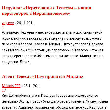
Педулла: «Переговоры с Тевесом – копия
переговоров с Ибрагимовичем»
zajcevv
-
26.11.2011
1
Альфредо Педулла, известное лицо итальянской спортивной
журналистики, высказал своё мнение по поводу возможного
перехода Карлоса Тевеса в "Милан". Цитирует слова Педулла
сайт MilanNews.it: "Настоящие переговоры с Тевесом – точная
копия переговоров с Ибрагимовичем, которые "Милан" вёл не
так давно. Даже...
Агент Тевеса: «Нам нравится Милан»
Milanist777
-
25.11.2011
17
Киа Джурабчиан, агент Карлоса Тевеса дал эксклюзивное
интервью Sky по поводу будущего своего клиента. "У меня была
встреча с Адриано Галлиани мы обсуждали переход Карлоса в