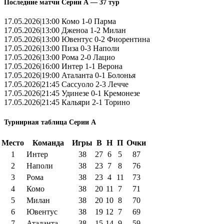
Последние матчи Серии А — 37 тур
17.05.2026|13:00 Комо 1-0 Парма
17.05.2026|13:00 Дженоа 1-2 Милан
17.05.2026|13:00 Ювентус 0-2 Фиорентина
17.05.2026|13:00 Пиза 0-3 Наполи
17.05.2026|13:00 Рома 2-0 Лацио
17.05.2026|16:00 Интер 1-1 Верона
17.05.2026|19:00 Аталанта 0-1 Болонья
17.05.2026|21:45 Сассуоло 2-3 Лечче
17.05.2026|21:45 Удинезе 0-1 Кремонезе
17.05.2026|21:45 Кальяри 2-1 Торино
Турнирная таблица Серии А
Место
Команда
Игры
В
Н
П
Очки
1
Интер
38
27
6
5
87
2
Наполи
38
23
7
8
76
3
Рома
38
23
4
11
73
4
Комо
38
20
11
7
71
5
Милан
38
20
10
8
70
6
Ювентус
38
19
12
7
69
7
Аталанта
38
15
14
9
59