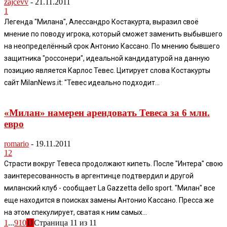
zajcevv
-
21.11.2011
1
Легенда "Милана", Алессандро Костакурта, выразил своё
мнение по поводу игрока, который сможет заменить выбывшего
на неопределённый срок Антонио Кассано. По мнению бывшего
защитника "россонери", идеальной кандидатурой на данную
позицию является Карлос Тевес. Цитирует слова Костакурты
сайт MilanNews.it: "Тевес идеально подходит...
«Милан» намерен арендовать Тевеса за 6 млн.
евро
romario
-
19.11.2011
12
Страсти вокруг Тевеса продолжают кипеть. После "Интера" свою
заинтересованность в аргентинце подтвердил и другой
миланский клуб - сообщает La Gazzetta dello sport. "Милан" все
еще находится в поисках замены Антонио Кассано. Пресса же
на этом спекулирует, сватая к ним самых...
1
...
9
10
11
Страница 11 из 11