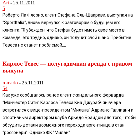
Art
-
25.11.2011
5
Роберто Ла Флорио, агент Стефана Эль-Шаарави, выступая на
"SportItalia", вновь вернулся к разговорам о будущем его
клиента. "Я убежден, что Стефан будет иметь свое место в
команде, это трудно, однако, он получит свой шанс. Прибытие
Тевеса не станет проблемой,...
Карлос Тевес — полугодичная аренда с правом
выкупа
romario
-
25.11.2011
54
Как уже сообщалось ранее агент скандального форварда
"Манчестер Сити" Карлоса Тевеса Киа Джурабчян вчера
встретился с вице-президентом "Милана" Адриано Галлиани и
спортивным директором клуба Арьедо Брайдой для того, чтобы
обсудить детали возможного перехода аргентинца в стан
"россонери". Однако ФК "Милан"...