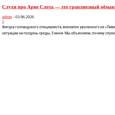
Слухи про Арне Слота — это грандиозный обман
admin
-
03.06.2026
1
Фигура голландского специалиста, внезапно уволенного из «Лив
ситуации на полдень среды, 3 июня. Мы объясняем, почему слухи