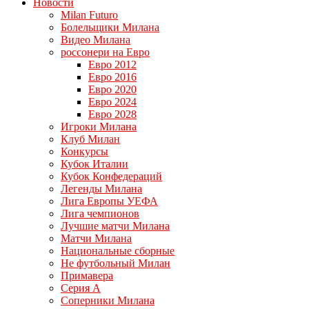
Новости
Milan Futuro
Болельщики Милана
Видео Милана
россонери на Евро
Евро 2012
Евро 2016
Евро 2020
Евро 2024
Евро 2028
Игроки Милана
Клуб Милан
Конкурсы
Кубок Италии
Кубок Конфедераций
Легенды Милана
Лига Европы УЕФА
Лига чемпионов
Лучшие матчи Милана
Матчи Милана
Национальные сборные
Не футбольный Милан
Примавера
Серия А
Соперники Милана