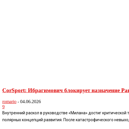
CorSport: Ибрагимович блокирует назначение Ра
romario
-
04.06.2026
9
Внутренний раскол в руководстве «Милана» достиг критической то
полярных концепций развития. После катастрофического невыхода