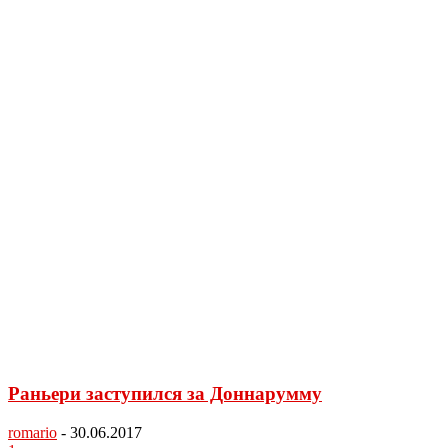
Раньери заступился за Доннарумму
romario
-
30.06.2017