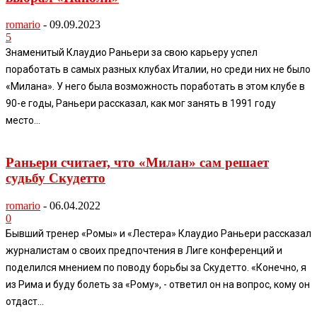
romario
-
09.09.2023
5
Знаменитый Клаудио Раньери за свою карьеру успел
поработать в самых разных клубах Италии, но среди них не было
«Милана». У него была возможность поработать в этом клубе в
90-е годы, Раньери рассказал, как мог занять в 1991 году
место...
Раньери считает, что «Милан» сам решает
судьбу Скудетто
romario
-
06.04.2022
0
Бывший тренер «Ромы» и «Лестера» Клаудио Раньери рассказал
журналистам о своих предпочтения в Лиге конференций и
поделился мнением по поводу борьбы за Скудетто. «Конечно, я
из Рима и буду болеть за «Рому», - ответил он на вопрос, кому он
отдаст...