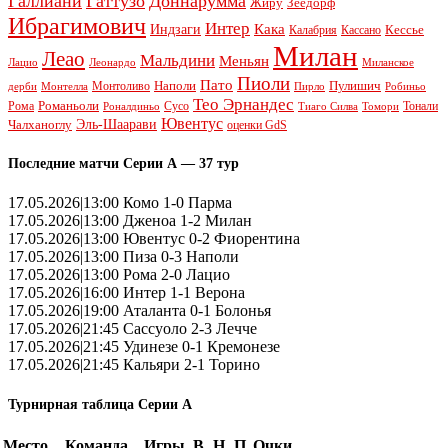
Галлиани
Гаттузо
Доннарумма
Жиру
Зеедорф
Ибрагимович
Интер
Кака
Индзаги
Кессье
Калабрия
Кассано
Милан
Леао
Мальдини
Меньян
Леонардо
Лацио
Миланское
Пиоли
Пато
Наполи
Монтоливо
Пулишич
Монтелла
Пирло
дерби
Робиньо
Тео Эрнандес
Рома
Романьоли
Сусо
Тонали
Роналдиньо
Тиаго Силва
Томори
Ювентус
Эль-Шаарави
Чалханоглу
оценки GdS
Последние матчи Серии А — 37 тур
17.05.2026|13:00 Комо 1-0 Парма
17.05.2026|13:00 Дженоа 1-2 Милан
17.05.2026|13:00 Ювентус 0-2 Фиорентина
17.05.2026|13:00 Пиза 0-3 Наполи
17.05.2026|13:00 Рома 2-0 Лацио
17.05.2026|16:00 Интер 1-1 Верона
17.05.2026|19:00 Аталанта 0-1 Болонья
17.05.2026|21:45 Сассуоло 2-3 Лечче
17.05.2026|21:45 Удинезе 0-1 Кремонезе
17.05.2026|21:45 Кальяри 2-1 Торино
Турнирная таблица Серии А
Место
Команда
Игры
В
Н
П
Очки