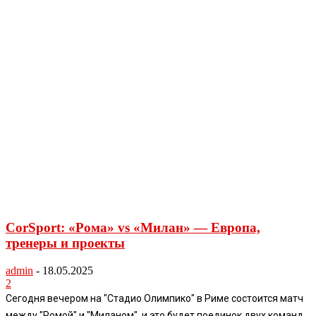
CorSport: «Рома» vs «Милан» — Европа,
тренеры и проекты
admin
-
18.05.2025
2
Сегодня вечером на "Стадио Олимпико" в Риме состоится матч
между "Ромой" и "Миланом", и это будет поединок двух команд,