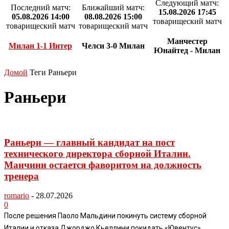
Следующий матч:
Последний матч:
Ближайший матч:
15.08.2026 17:45
05.08.2026 14:00
08.08.2026 15:00
товарищеский матч
товарищеский матч
товарищеский матч
Манчестер
Милан 1-1 Интер
Челси 3-0 Милан
Юнайтед - Милан
Домой
Теги
Раньери
Раньери
Раньери — главный кандидат на пост
технического директора сборной Италии.
Манчини остается фаворитом на должность
тренера
romario
-
28.07.2026
0
После решения Паоло Мальдини покинуть систему сборной
Италии и отказа Джорджо Кьеллини покидать «Ювентус»