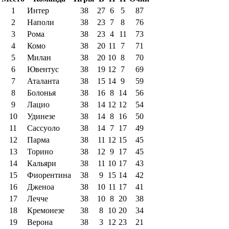
1
Интер
38
27
6
5
87
2
Наполи
38
23
7
8
76
3
Рома
38
23
4
11
73
4
Комо
38
20
11
7
71
5
Милан
38
20
10
8
70
6
Ювентус
38
19
12
7
69
7
Аталанта
38
15
14
9
59
8
Болонья
38
16
8
14
56
9
Лацио
38
14
12
12
54
10
Удинезе
38
14
8
16
50
11
Сассуоло
38
14
7
17
49
12
Парма
38
11
12
15
45
13
Торино
38
12
9
17
45
14
Кальяри
38
11
10
17
43
15
Фиорентина
38
9
15
14
42
16
Дженоа
38
10
11
17
41
17
Лечче
38
10
8
20
38
18
Кремонезе
38
8
10
20
34
19
Верона
38
3
12
23
21