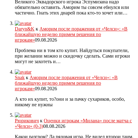
Великого Эквадорского игрока Эспумизана надо
обязательно оставить. Аморим ты совсем ебнулся или
частично. Гнать этих днарей пока кто-то хочет или…
Daryn&K
к
Аморим после поражения от «Челси»: «В
ближайшую неделю примем решения по
игрокам»
09.08.2026
Проблема ни в том кто купит. Найдуться покупатели,
при желании можно и скидочку сделать. Сами игроки
могут не захотеть и…
Snak
к
Аморим после поражения от «Челси»: «В
ближайшую неделю примем решения по
игрокам»
09.08.2026
А кто их купит, то?они и за пачку сухариков, особо,
никому не нужны
Рюрикович
к
Оценки игрокам «Милана» после матча с
«Челси» (0-3)
08.08.2026
Какои разгром? Да рядовая игра. Не видел второи таим.