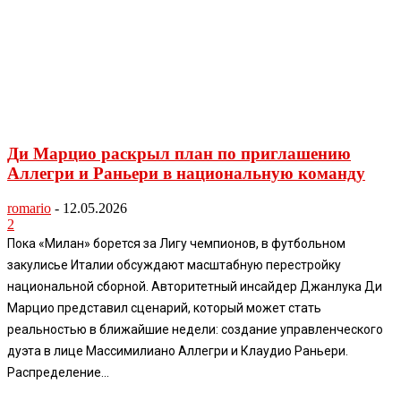
Ди Марцио раскрыл план по приглашению
Аллегри и Раньери в национальную команду
romario
-
12.05.2026
2
Пока «Милан» борется за Лигу чемпионов, в футбольном
закулисье Италии обсуждают масштабную перестройку
национальной сборной. Авторитетный инсайдер Джанлука Ди
Марцио представил сценарий, который может стать
реальностью в ближайшие недели: создание управленческого
дуэта в лице Массимилиано Аллегри и Клаудио Раньери.
Распределение...