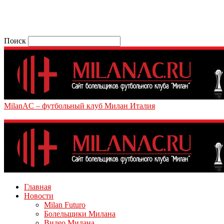
Поиск
MilanAC – футбольный клуб Милан Италия
Главная
Новости
Milan Futuro
Болельщики Милана
Видео Милана